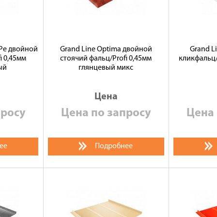
tPe двойной
Grand Line Optima двойной
Grand L
i 0,45мм
стоячий фальц/Profi 0,45мм
кликфальц/
ый
глянцевый микс
Цена
просу
Цена по запросу
Цена 
ее
Подробнее