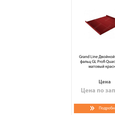
Grand Line Двойной
фальц GL Profi Quar
матовый крас
Цена
Цена по за
Подробн