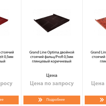
 стоячий
Grand Line Optima двойной
Grand Li
zit 0,5мм
стоячий фальц/Profi 0,5мм
стоячий 
ный
глянцевый коричневый
гля
Цена
просу
Цена по запросу
Цена 
ее
Подробнее