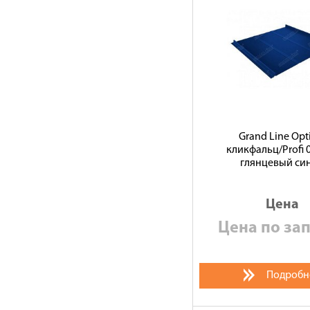
Grand Line Op
кликфальц/Profi 
глянцевый си
Цена
Цена по за
Подробн