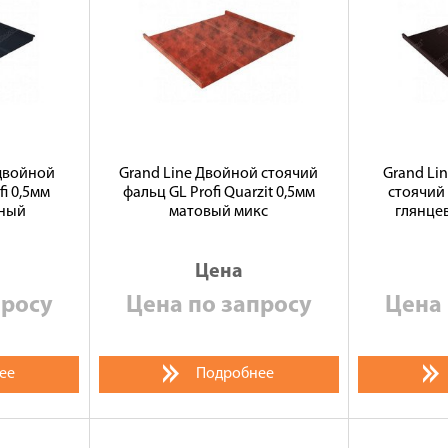
 двойной
Grand Line Двойной стоячий
Grand Li
i 0,5мм
фальц GL Profi Quarzit 0,5мм
стоячий 
рный
матовый микс
глянце
Цена
просу
Цена по запросу
Цена 
ее
Подробнее