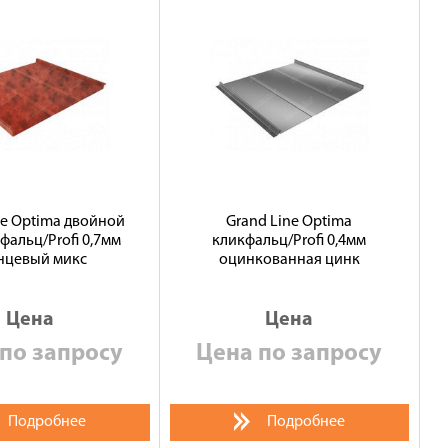
ne Optima двойной
Grand Line Optima
фальц/Profi 0,7мм
кликфальц/Profi 0,4мм
нцевый микс
оцинкованная цинк
Цена
Цена
по запросу
Цена по запросу
Подробнее
Подробнее