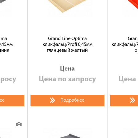
tima
Grand Line Optima
Gran
0,45мм
кликфальц/Profi 0,45мм
кликфальц/P
цинк
глянцевый желтый
о
Цена
просу
Цена по запросу
Цена 
ее
Подробнее