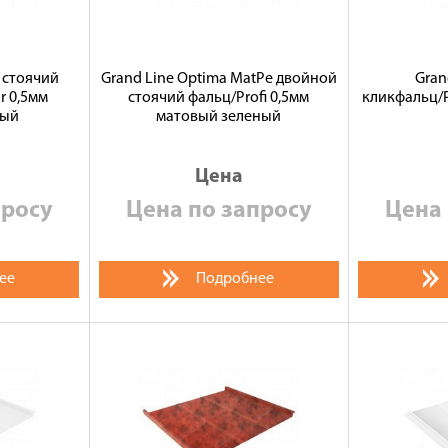
 стоячий
Grand Line Optima MatPe двойной
Gran
ur 0,5мм
стоячий фальц/Profi 0,5мм
кликфальц/P
ный
матовый зеленый
Цена
просу
Цена по запросу
Цена 
ее
Подробнее