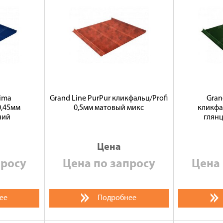
tima
Grand Line PurPur кликфальц/Profi
Gran
0,45мм
0,5мм матовый микс
кликфа
ний
глян
Цена
просу
Цена по запросу
Цена 
ее
Подробнее