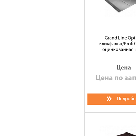
Grand Line Op
кликфальц/Profi 
оцинкованная 
Цена
Цена по за
Подробн