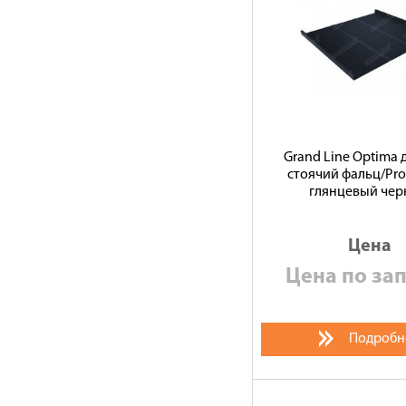
Grand Line Optima
стоячий фальц/Prof
глянцевый че
Цена
Цена по за
Подробн