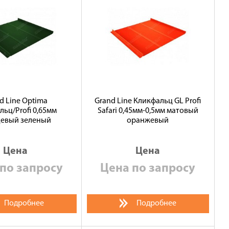
d Line Optima
Grand Line Кликфальц GL Profi
льц/Profi 0,65мм
Safari 0,45мм-0,5мм матовый
цевый зеленый
оранжевый
Цена
Цена
по запросу
Цена по запросу
Подробнее
Подробнее