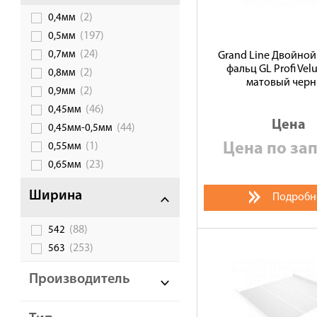
(2)
0,4мм
Галерея объектов
(197)
0,5мм
Контакты
(24)
0,7мм
Grand Line Двойной
фальц GL Profi Vel
(2)
0,8мм
матовый чер
(2)
0,9мм
(46)
0,45мм
Цена
(44)
0,45мм-0,5мм
Цена по за
(1)
0,55мм
(23)
0,65мм
Ширина
Подробн
(88)
542
(253)
563
Производитель