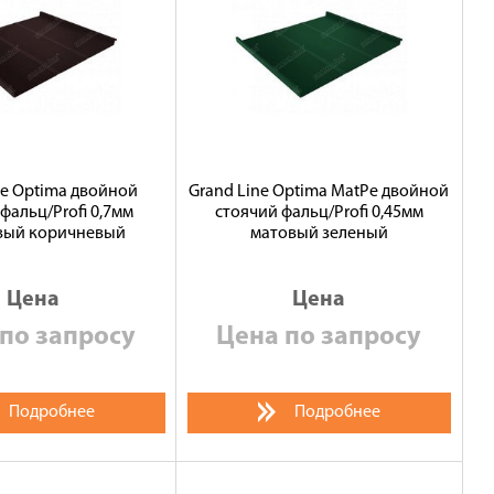
ne Optima двойной
Grand Line Optima MatPe двойной
фальц/Profi 0,7мм
стоячий фальц/Profi 0,45мм
вый коричневый
матовый зеленый
Цена
Цена
по запросу
Цена по запросу
Подробнее
Подробнее