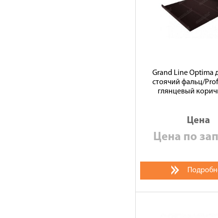
Grand Line Optima
стоячий фальц/Prof
глянцевый кори
Цена
Цена по за
Подробн