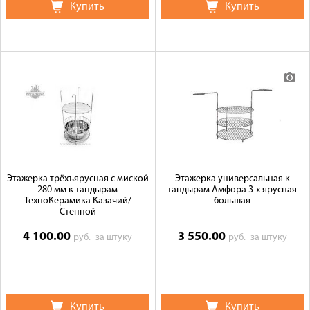
Купить
Купить
Этажерка трёхъярусная с миской
Этажерка универсальная к
280 мм к тандырам
тандырам Амфора 3-х ярусная
ТехноКерамика Казачий/
большая
Степной
4 100.00
3 550.00
руб.
за штуку
руб.
за штуку
Купить
Купить