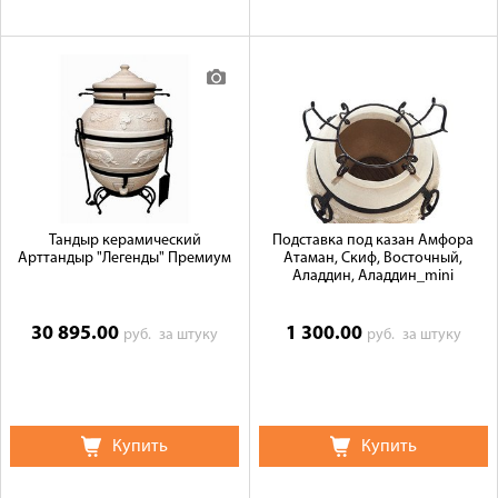
Тандыр керамический
Подставка под казан Амфора
Арттандыр "Легенды" Премиум
Атаман, Скиф, Восточный,
Аладдин, Аладдин_mini
30 895.00
1 300.00
руб.
за штуку
руб.
за штуку
Купить
Купить