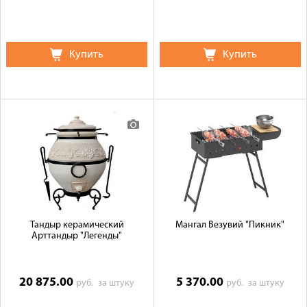
Купить
Купить
Тандыр керамический
Мангал Везувий "Пикник"
Арттандыр "Легенды"
20 875.00
5 370.00
руб.
за штуку
руб.
за штуку