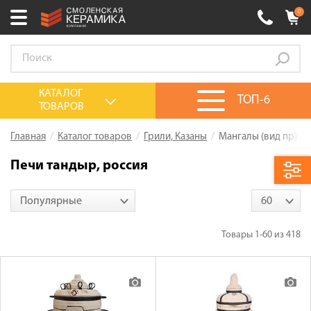
0
Ваш город:
Смоленск
+7 (4812) 548-777
Выберите ваш город:
КАТАЛОГ
ТОП-6
ТОВАРОВ
0 товаров
на сумму
0.00
руб.
Смоленск
Брянск
Москва
Главная
Каталог товаров
Грили, Казаны
Мангалы (вид пр)
Акции
Печи тандыр, россия
О компании
Популярные
60
Калькулятор
Сервис
Товары
1-60
из
418
Оплата
Доставка
Сотрудничество