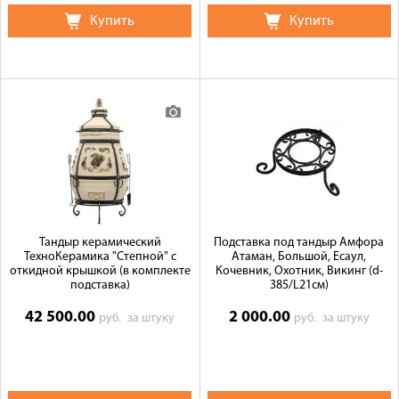
Купить
Купить
Тандыр керамический
Подставка под тандыр Амфора
ТехноКерамика "Степной" с
Атаман, Большой, Есаул,
откидной крышкой (в комплекте
Кочевник, Охотник, Викинг (d-
подставка)
385/L21см)
42 500.00
2 000.00
руб.
за штуку
руб.
за штуку