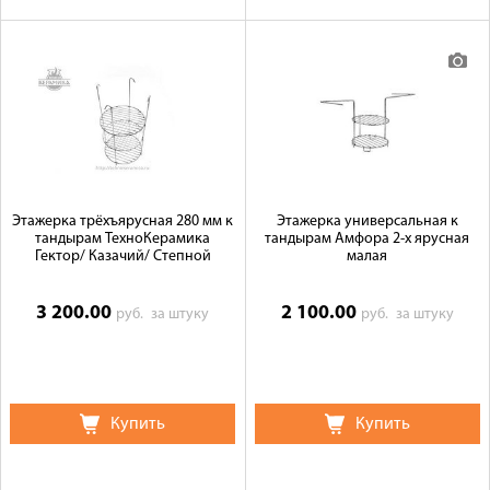
Этажерка трёхъярусная 280 мм к
Этажерка универсальная к
тандырам ТехноКерамика
тандырам Амфора 2-х ярусная
Гектор/ Казачий/ Степной
малая
3 200.00
2 100.00
руб.
за штуку
руб.
за штуку
Купить
Купить