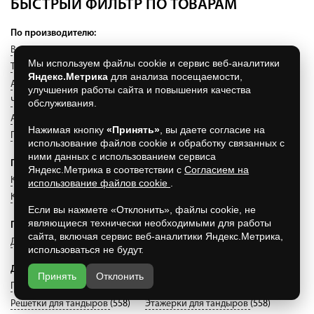
БЫСТРЫЙ ФИЛЬТР ПО ТОВАРАМ
По производителю:
Везувий
(181)
Амфора
(111)
Амфора
(111)
Мы используем файлы cookie и сервис веб-аналитики
ТехноКерамика
(46)
Барельеф
(21)
Яндекс.Метрика
для анализа посещаемости,
Аксессуары Амфора
(55)
Чехлы для тандыров Амфора
(111)
улучшения работы сайта и повышения качества
Чехлы для тандыров Технокерамика
(46)
обслуживания.
Аксессуары ТехноКерамика
(31)
Рубцовск
(5)
Нажимая кнопку
«Принять»
, вы даете согласие на
Гриль Мастер
(26)
использование файлов cookie и обработку связанных с
ними данных с использованием сервиса
По виду продукции:
Яндекс.Метрика в соответствии с
Согласием на
Казаны
(50)
Мангалы
(54)
Скороварки
(14)
использование файлов cookie
.
Керамические грили
(47)
Если вы нажмете «Отклонить», файлы cookie, не
являющиеся технически необходимыми для работы
По типу тандыров:
сайта, включая сервис веб-аналитики Яндекс.Метрика,
Дровяные тандыры
(66)
Электрические тандыры
(10)
использоваться не будут.
Другое:
Принять
Отклонить
Посуда для тандыров
(558)
Подставки для тандыров
(558)
Решетки для тандыров
(558)
Этажерки для тандыров
(558)