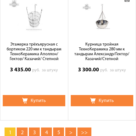
Этажерка трёхъярусная с
Курница тройная
бортиком 220 мм к тандырам
ТехноКерамика 280 мм к
ТехноКерамика Аполлон/
тандырам Александр/Гектор/
Гектор/ Казачий/ Степной
Казачий/Степной
3 435.00
3 300.00
руб.
за штуку
руб.
за штуку
Купить
Купить
1
2
3
4
5
>
>>