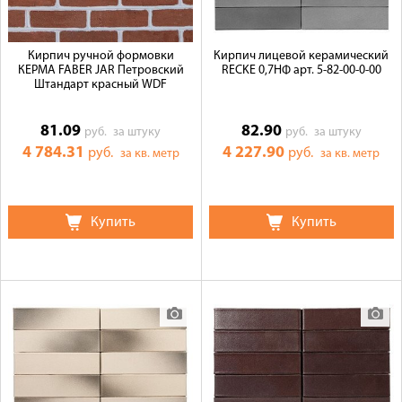
Кирпич ручной формовки
Кирпич лицевой керамический
КЕРМА FABER JAR Петровский
RECKE 0,7НФ арт. 5-82-00-0-00
Штандарт красный WDF
81.09
82.90
руб.
за штуку
руб.
за штуку
4 784.31
4 227.90
руб.
руб.
за кв. метр
за кв. метр
Купить
Купить