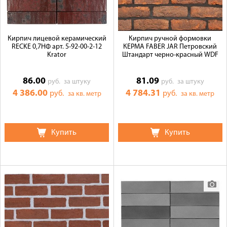
Кирпич лицевой керамический
Кирпич ручной формовки
RECKE 0,7НФ арт. 5-92-00-2-12
КЕРМА FABER JAR Петровский
Krator
Штандарт черно-красный WDF
86.00
81.09
руб.
за штуку
руб.
за штуку
4 386.00
4 784.31
руб.
руб.
за кв. метр
за кв. метр
Купить
Купить