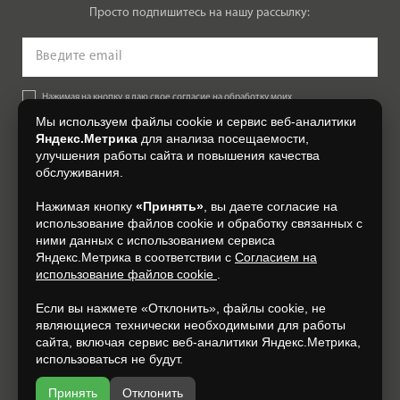
Просто подпишитесь на нашу рассылку:
Нажимая на кнопку, я даю свое согласие на обработку моих
персональных данных, на условиях и для целей, определенных в
Мы используем файлы cookie и сервис веб-аналитики
Согласии на обработку персональных данных
.
Яндекс.Метрика
для анализа посещаемости,
улучшения работы сайта и повышения качества
Подписаться
обслуживания.
Нажимая кнопку
«Принять»
, вы даете согласие на
+7 (4812) 548-777
использование файлов cookie и обработку связанных с
ними данных с использованием сервиса
Яндекс.Метрика в соответствии с
Согласием на
использование файлов cookie
.
Если вы нажмете «Отклонить», файлы cookie, не
являющиеся технически необходимыми для работы
сайта, включая сервис веб-аналитики Яндекс.Метрика,
использоваться не будут.
Принять
Отклонить
Разработка и продвижение —
espirestudio.ru