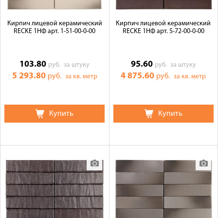
Кирпич лицевой керамический
Кирпич лицевой керамический
RECKE 1НФ арт. 1-51-00-0-00
RECKE 1НФ арт. 5-72-00-0-00
103.80
95.60
руб.
за штуку
руб.
за штуку
5 293.80
4 875.60
руб.
руб.
за кв. метр
за кв. метр
Купить
Купить