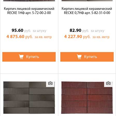
Кирпич лицевой керамический
Кирпич лицевой керамический
RECKE 1НФ арт. 5-72-00-2-00
RECKE 0,7НФ арт. 5-82-31-0-00
95.60
82.90
руб.
за штуку
руб.
за штуку
4 875.60
4 227.90
руб.
руб.
за кв. метр
за кв. метр
Купить
Купить