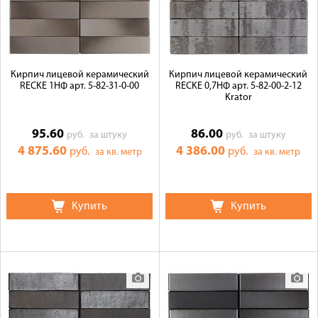
Галерея объектов
Контакты
Кирпич лицевой керамический
Кирпич лицевой керамический
RECKE 1НФ арт. 5-82-31-0-00
RECKE 0,7НФ арт. 5-82-00-2-12
Krator
95.60
86.00
руб.
за штуку
руб.
за штуку
4 875.60
4 386.00
руб.
руб.
за кв. метр
за кв. метр
Купить
Купить