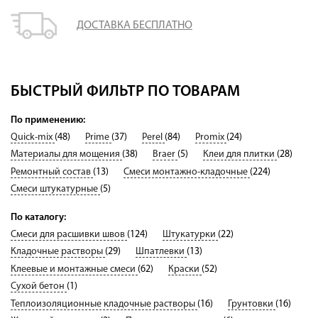
ДОСТАВКА БЕСПЛАТНО
БЫСТРЫЙ ФИЛЬТР ПО ТОВАРАМ
По применению:
Quick-mix
(48)
Prime
(37)
Perel
(84)
Promix
(24)
Материалы для мощения
(38)
Braer
(5)
Клеи для плитки
(28)
Ремонтный состав
(13)
Смеси монтажно-кладочные
(224)
Смеси штукатурные
(5)
По каталогу:
Смеси для расшивки швов
(124)
Штукатурки
(22)
Кладочные растворы
(29)
Шпатлевки
(13)
Клеевые и монтажные смеси
(62)
Краски
(52)
Сухой бетон
(1)
Теплоизоляционные кладочные растворы
(16)
Грунтовки
(16)