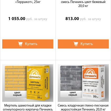
«Терракот», 25кг
смесь Печникъ цвет бежевый
20,0 кг
1 055.00
813.00
руб.
за штуку
руб.
за штуку
Купить
Купить
Мертель шамотный для кладки
Смесь кладочная глино-песчаная
огнеупорного кирпича Печникъ
жаростойкая Печникъ 20,0 кг