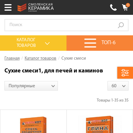
0
Ваш город:
Смоленск
+7 (4812) 548-777
Выберите ваш город:
КАТАЛОГ
ТОП-6
ТОВАРОВ
0 товаров
на сумму
0.00
руб.
Смоленск
Брянск
Москва
Главная
Каталог товаров
Сухие смеси
Акции
Сухие смеси1, для печей и каминов
О компании
Популярные
60
Калькулятор
Сервис
Товары
1-35
из
35
Оплата
Доставка
Сотрудничество