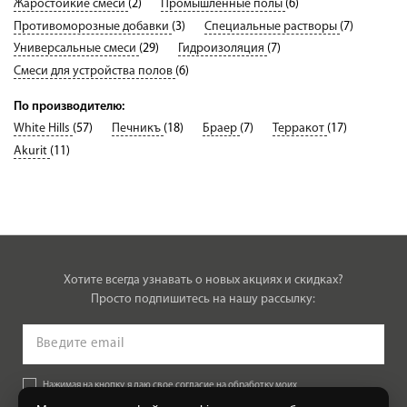
Жаростойкие смеси
(2)
Промышленные полы
(6)
Противоморозные добавки
(3)
Специальные растворы
(7)
Универсальные смеси
(29)
Гидроизоляция
(7)
Смеси для устройства полов
(6)
По производителю:
White Hills
(57)
Печникъ
(18)
Браер
(7)
Терракот
(17)
Akurit
(11)
Хотите всегда узнавать о новых акциях и скидках?
Просто подпишитесь на нашу рассылку:
Нажимая на кнопку, я даю свое согласие на обработку моих
персональных данных, на условиях и для целей, определенных в