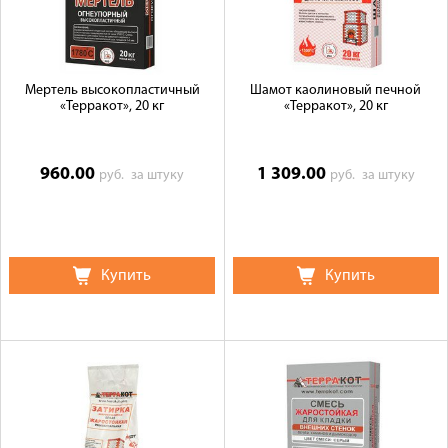
Мертель высокопластичный
Шамот каолиновый печной
«Терракот», 20 кг
«Терракот», 20 кг
960.00
1 309.00
руб.
за штуку
руб.
за штуку
Купить
Купить