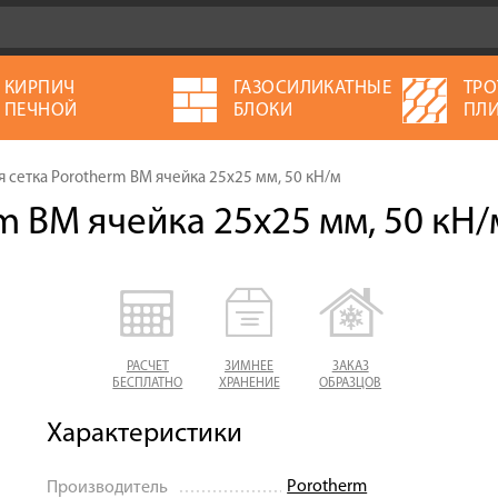
КИРПИЧ
ГАЗОСИЛИКАТНЫЕ
ТРО
ПЕЧНОЙ
БЛОКИ
ПЛИ
я сетка Porotherm BM ячейка 25х25 мм, 50 кН/м
m BM ячейка 25х25 мм, 50 кН/
РАСЧЕТ
ЗИМНЕЕ
ЗАКАЗ
БЕСПЛАТНО
ХРАНЕНИЕ
ОБРАЗЦОВ
Характеристики
Porotherm
Производитель