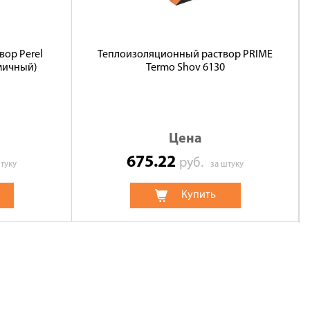
ор Perel
Теплоизоляционный раствор PRIME
мичный)
Termo Shov 6130
Цена
675.22
руб.
туку
за штуку
Купить