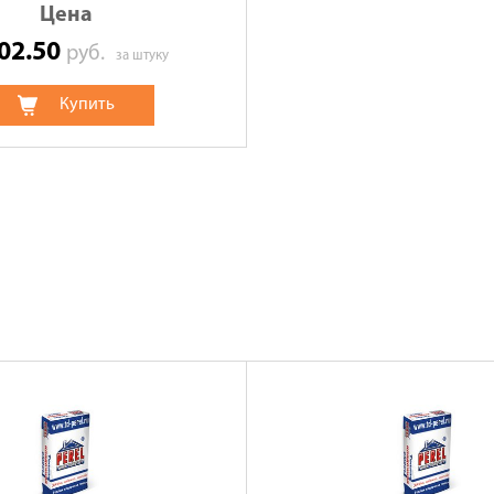
Цена
002.50
руб.
за штуку
Купить