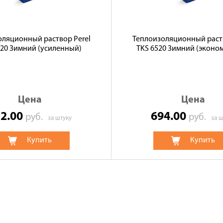
оляционный раствор Perel
Теплоизоляционный раств
520 Зимний (усиленный)
TKS 6520 Зимний (эконо
Цена
Цена
52.00
694.00
руб.
руб.
за штуку
за ш
Купить
Купить