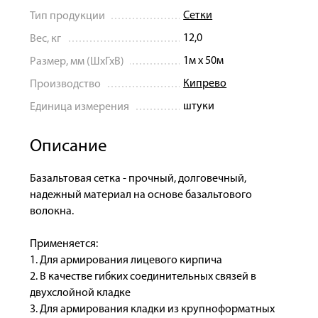
Сетки
Тип продукции
12,0
Вес, кг
1м х 50м
Размер, мм (ШхГхВ)
Кипрево
Производство
штуки
Единица измерения
Описание
Базальтовая сетка - прочный, долговечный,
надежный материал на основе базальтового
волокна.
Применяется:
1. Для армирования лицевого кирпича
2. В качестве гибких соединительных связей в
двухслойной кладке
3. Для армирования кладки из крупноформатных