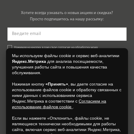
опытом лучших производителей натуральной черепицы и
аксессуаров, группа компаний BMI Group предлагает своим
Хотите всегда узнавать о новых акциях и скидках?
покупателям самые совершенные решения для обустройства
Просто подпишитесь на нашу рассылку:
кровельных систем (водосточные системы, вентиляционные
системы, проходные системы, кровельные аксессуары и
прочее). Минеральная (цементно-песчаная) черепица БРААС
отвечает самым строгим экологическим нормам,
Нажимая на кнопку, я даю свое согласие на обработку моих
требованиям комфорта, стандартам качества и долговечности
персональных данных, на условиях и для целей, определенных в
Мы используем файлы cookie и сервис веб-аналитики
Согласии на обработку персональных данных
.
материалов.
Яндекс.Метрика
для анализа посещаемости,
Инновационные разработки производственных лабораторий
улучшения работы сайта и повышения качества
Подписаться
обслуживания.
BMI Group во всем мире внедряются российским
представительством корпорации. BRAAS стремится
Нажимая кнопку
«Принять»
, вы даете согласие на
+7 (4812) 548-777
использовать ценный опыт и новейшие технологии своих
использование файлов cookie и обработку связанных с
международных партнеров, оставаясь при этом верным
ними данных с использованием сервиса
Яндекс.Метрика в соответствии с
Согласием на
классическим традициям надежности и качества немецких
использование файлов cookie
.
производителей натуральной черепицы.
Если вы нажмете «Отклонить», файлы cookie, не
являющиеся технически необходимыми для работы
сайта, включая сервис веб-аналитики Яндекс.Метрика,