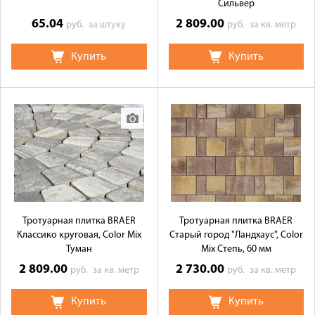
Сильвер
65.04
2 809.00
руб.
за штуку
руб.
за кв. метр
Купить
Купить
Тротуарная плитка BRAER
Тротуарная плитка BRAER
Классико круговая, Color Mix
Старый город "Ландхаус", Color
Туман
Mix Степь, 60 мм
2 809.00
2 730.00
руб.
за кв. метр
руб.
за кв. метр
Купить
Купить