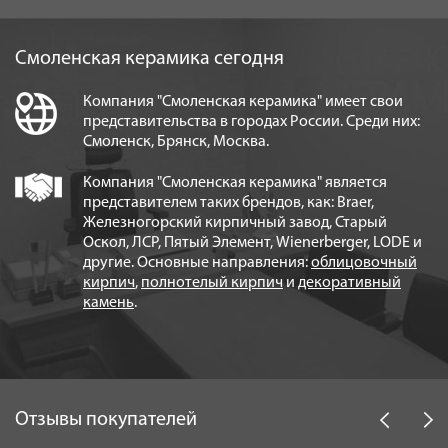
Виды крепёжных систем для стен из керамического
блока BRAER
Высолы - причины образования и меры устранения
Смоленская керамика сегодня
Инструкция по укладке тротуарной плитки BRAER
Куполный дом - архитектура будущего!
Компания "Смоленская керамика" имеет свои
Основные виды кладок из облицовочного кирпича
представительства в городах России. Среди них:
Правила укладки керамических блоков Braer
Смоленск, Брянск, Москва.
Преимущества керамического кирпича Braer Pro
Преимущества мощения тротуарной плиткой BRAER
Компания "Смоленская керамика" является
Преимущества утепления фасада базальтовым
представителем таких брендов, как: Braer,
Железногорский кирпичный завод, Старый
утеплителем
Оскол, ЛСР, Пятый Элемент, Wienerberger, LODE и
Рекомендуемая перевязка углов стен из
другие. Основные направления:
облицовочный
керамических блоков BRAER
кирпич
,
полнотелый кирпич
и
декоративный
камень
.
Отзывы покупателей