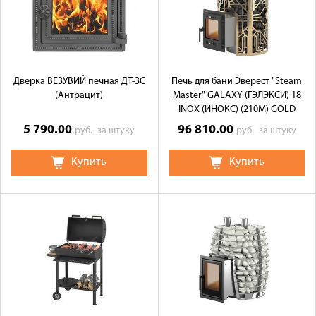
Дверка ВЕЗУВИЙ печная ДТ-3С
Печь для бани Эверест "Steam
(Антрацит)
Master" GALAXY (ГЭЛЭКСИ) 18
INOX (ИНОКС) (210М) GOLD
(ГОЛД)
5 790.00
96 810.00
руб.
за штуку
руб.
за штуку
Купить
Купить