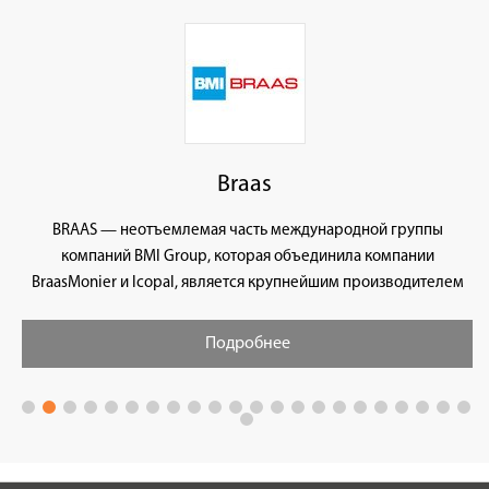
Braas
BRAAS — неотъемлемая часть международной группы
компаний BMI Group, которая объединила компании
BraasMonier и Icopal, является крупнейшим производителем
кровельных и гидроизоляционных материалов в Европе со
165-ним опытом работы.
Подробнее
Непрерывная, ежедневная работа многих тысяч сотрудников
BMI Group направлена на постоянное улучшение качества
производимой продукции и услуг. BRAAS обеспечивает
высокое качество натуральной черепицы: керамической и
минеральной (цементно-песчаной). Пользуясь многолетним