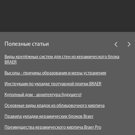
Полезные статьи
Виды крепёжных систем для стен из керамического блока
П
BRAER
Пр
Высолы - причины образования и меры устранения
ов
Ре
Инструкция по укладке тротуарной плитки BRAER
B
Куполный дом - архитектура будущего!
Основные виды кладок из облицовочного кирпича
Правила укладки керамических блоков Braer
Преимущества керамического кирпича Braer Pro