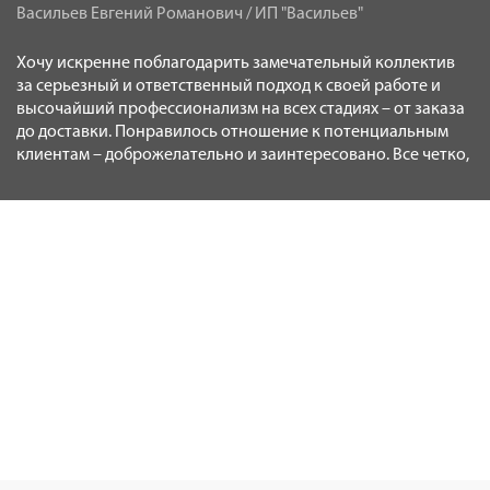
Васильев Евгений Романович / ИП "Васильев"
К
Хочу искренне поблагодарить замечательный коллектив
В
за серьезный и ответственный подход к своей работе и
д
высочайший профессионализм на всех стадиях – от заказа
Б
ей
до доставки. Понравилось отношение к потенциальным
ст
клиентам – доброжелательно и заинтересовано. Все четко,
у
оперативно, качественно. Ребята – вы лучшие! Успехов!
Новости