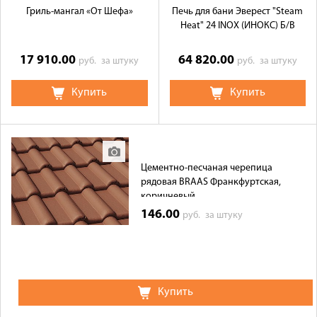
Гриль-мангал «От Шефа»
Печь для бани Эверест "Steam
Heat" 24 INOX (ИНОКС) Б/В
17 910.00
64 820.00
руб.
за штуку
руб.
за штуку
Купить
Купить
Цементно-песчаная черепица
рядовая BRAAS Франкфуртская,
коричневый
146.00
руб.
за штуку
Купить