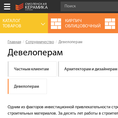
Ваш город:
Смоленск
КАТАЛОГ
КИРПИЧ
ТОВАРОВ
ОБЛИЦОВОЧНЫЙ
+7 (4812) 548-777
Выберите ваш город:
Главная
Сотрудничество
Девелоперам
0 товаров
на сумму
0.00
руб.
Смоленск
Брянск
Москва
Девелоперам
Акции
Частным клиентам
Архитекторам и дизайнерам
О компании
Калькулятор
Девелоперам
Сервис
Оплата
Одним из факторов инвестиционной привлекательности стр
Доставка
строительных материалов.
За десять лет работы в строите
Сотрудничество