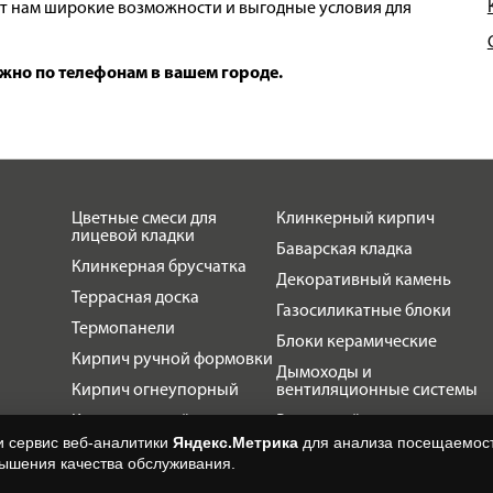
т нам широкие возможности и выгодные условия для
жно по телефонам в вашем городе.
Цветные смеси для
Клинкерный кирпич
лицевой кладки
Баварская кладка
Клинкерная брусчатка
Декоративный камень
Террасная доска
Газосиликатные блоки
Термопанели
Блоки керамические
Кирпич ручной формовки
Дымоходы и
Кирпич огнеупорный
вентиляционные системы
Кирпич печной
Ригельный кирпич
облицовочный
и сервис веб-аналитики
Яндекс.Метрика
для анализа посещаемост
Блоки заборные
вышения качества обслуживания.
Строительный кирпич
Клинкерная плитка