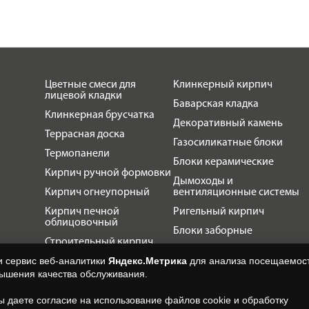
Цветные смеси для
Клинкерный кирпич
лицевой кладки
Баварская кладка
Клинкерная брусчатка
Декоративный камень
Террасная доска
Газосиликатные блоки
Термопанели
Блоки керамические
Кирпич ручной формовки
Дымоходы и
Кирпич огнеупорный
вентиляционные системы
Кирпич печной
Ригельный кирпич
облицовочный
Блоки заборные
Строительный кирпич
Клинкерная плитка
и сервис веб-аналитики
Яндекс.Метрика
для анализа посещаемост
Тротуарная плитка
вышения качества обслуживания.
Кирпич облицовочный
вы даете согласие на использование файлов cookie и обработку