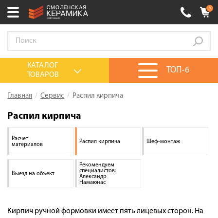
0
Ваш город:
Смоленск
+7 (4812) 548-777
Выберите ваш город:
КАТАЛОГ
ТОП-6
ТОВАРОВ
0 товаров
на сумму
0.00
руб.
Смоленск
Брянск
Москва
Главная
Сервис
Распил кирпича
Акции
Распил кирпича
О компании
Расчет
Распил кирпича
Шеф-монтаж
материалов
Калькулятор
Сервис
Рекомендуем
специалистов:
Выезд на объект
Александр
Оплата
Намаюнас
Доставка
Кирпич ручной формовки имеет пять лицевых сторон. На
Сотрудничество