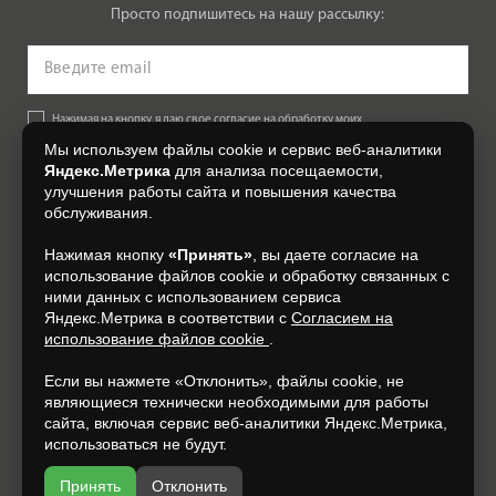
Просто подпишитесь на нашу рассылку:
Нажимая на кнопку, я даю свое согласие на обработку моих
персональных данных, на условиях и для целей, определенных в
Мы используем файлы cookie и сервис веб-аналитики
Согласии на обработку персональных данных
.
Яндекс.Метрика
для анализа посещаемости,
улучшения работы сайта и повышения качества
Подписаться
обслуживания.
Нажимая кнопку
«Принять»
, вы даете согласие на
+7 (4812) 548-777
использование файлов cookie и обработку связанных с
ними данных с использованием сервиса
Яндекс.Метрика в соответствии с
Согласием на
использование файлов cookie
.
Если вы нажмете «Отклонить», файлы cookie, не
являющиеся технически необходимыми для работы
сайта, включая сервис веб-аналитики Яндекс.Метрика,
использоваться не будут.
Принять
Отклонить
Разработка и продвижение —
espirestudio.ru