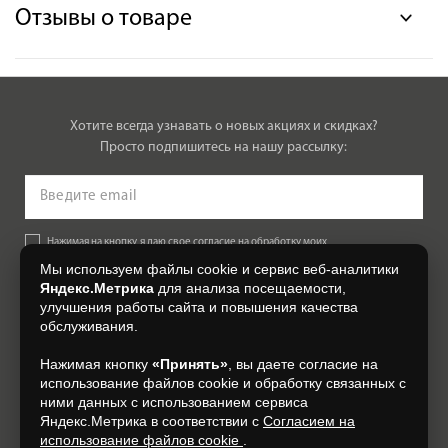
Отзывы о товаре
Хотите всегда узнавать о новых акциях и скидках?
Просто подпишитесь на нашу рассылку:
Нажимая на кнопку, я даю свое согласие на обработку моих
персональных данных, на условиях и для целей, определенных в
Мы используем файлы cookie и сервис веб-аналитики
Согласии на обработку персональных данных
.
Яндекс.Метрика
для анализа посещаемости,
улучшения работы сайта и повышения качества
Подписаться
обслуживания.
Нажимая кнопку
«Принять»
, вы даете согласие на
+7 (4812) 548-777
использование файлов cookie и обработку связанных с
ними данных с использованием сервиса
Яндекс.Метрика в соответствии с
Согласием на
использование файлов cookie
.