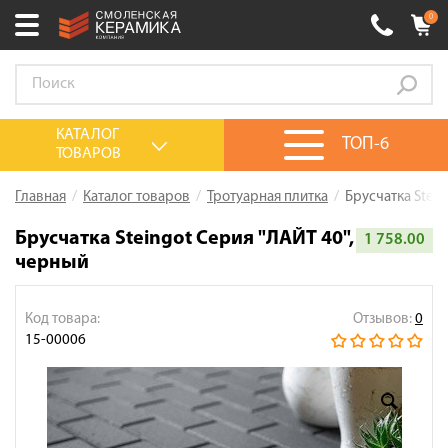
0
Ваш город:
Смоленск
+7 (4812) 548-777
Выберите ваш город:
КАТАЛОГ
ТОП-6
ТОВАРОВ
0 товаров
на сумму
0.00
руб.
Смоленск
Брянск
Москва
Главная
Каталог товаров
Тротуарная плитка
Брусчатка Stein
Акции
Брусчатка Steingot Серия "ЛАЙТ 40",
1 758.00
черный
О компании
Калькулятор
Код товара:
Отзывов:
0
Сервис
15-00006
Оплата
Доставка
Сотрудничество