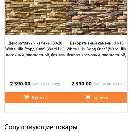
Декоративный камень 130-20
Декоративный камень 131-10
White Hills "Уорд Хилл" (Ward Hill),
White Hills "Уорд Хилл" (Ward Hill),
Wh
песочный, плоскостной, без шва
бежево-кремовый, плоскостной,
с
без шв
2 390.00
2 390.00
руб.
за кв. метр
руб.
за кв. метр
Купить
Купить
Сопутствующие товары