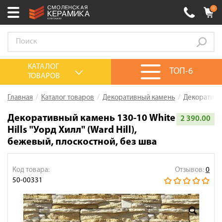
0
Ваш город:
Смоленск
+7 (4812) 548-777
Выберите ваш город:
КАТАЛОГ
ТОП-6
ТОВАРОВ
0 товаров
на сумму
0.00
руб.
Смоленск
Брянск
Москва
Главная
Каталог товаров
Декоративный камень
Декоративны
Акции
Декоративный камень 130-10 White
2 390.00
Hills "Уорд Хилл" (Ward Hill),
О компании
бежевый, плоскостной, без шва
Калькулятор
Сервис
Код товара:
Отзывов:
0
50-00331
Оплата
Доставка
Сотрудничество