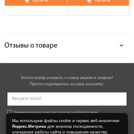
Купить
Купить
Отзывы о товаре
Хотите всегда узнавать о новых акциях и скидках?
Просто подпишитесь на нашу рассылку:
Нажимая на кнопку, я даю свое согласие на обработку моих
персональных данных, на условиях и для целей, определенных в
Мы используем файлы cookie и сервис веб-аналитики
Согласии на обработку персональных данных
.
Яндекс.Метрика
для анализа посещаемости,
улучшения работы сайта и повышения качества