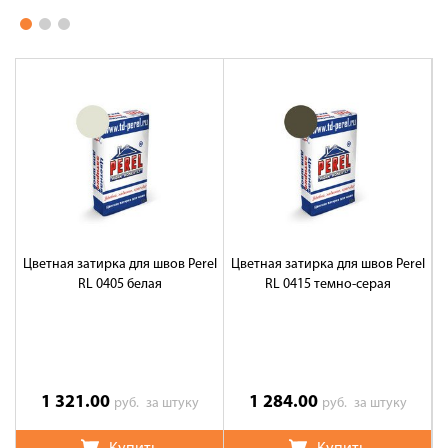
Цветная затирка для швов Perel
Цветная затирка для швов Perel
Ц
RL 0405 белая
RL 0415 темно-серая
1 321.00
1 284.00
руб.
за штуку
руб.
за штуку