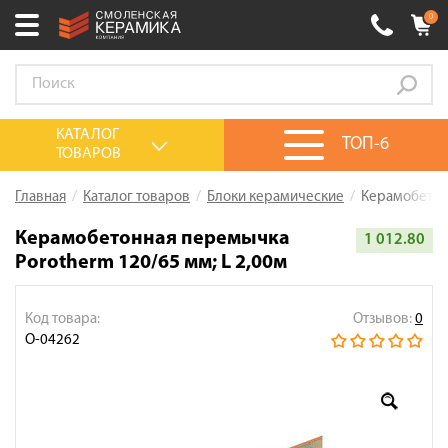
0
Ваш город:
Смоленск
+7 (4812) 548-777
Выберите ваш город:
КАТАЛОГ
ТОП-6
ТОВАРОВ
0 товаров
на сумму
0.00
руб.
Смоленск
Брянск
Москва
Главная
Каталог товаров
Блоки керамические
Керамобетонн
Акции
Керамобетонная перемычка
1 012.80
Porotherm 120/65 мм; L 2,00м
О компании
Калькулятор
Код товара:
Отзывов:
0
Сервис
О-04262
Оплата
Доставка
Сотрудничество