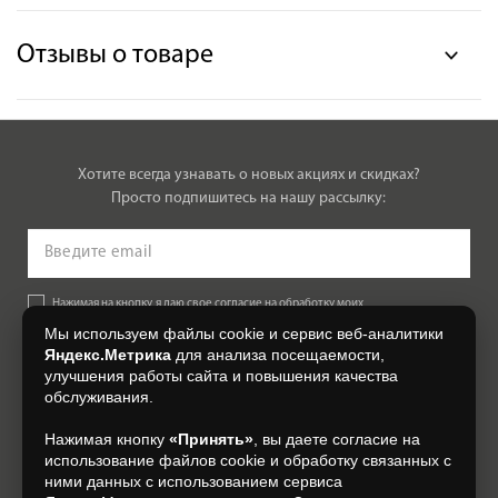
Отзывы о товаре
Хотите всегда узнавать о новых акциях и скидках?
Просто подпишитесь на нашу рассылку:
Нажимая на кнопку, я даю свое согласие на обработку моих
персональных данных, на условиях и для целей, определенных в
Мы используем файлы cookie и сервис веб-аналитики
Согласии на обработку персональных данных
.
Яндекс.Метрика
для анализа посещаемости,
улучшения работы сайта и повышения качества
Подписаться
обслуживания.
Нажимая кнопку
«Принять»
, вы даете согласие на
+7 (4812) 548-777
использование файлов cookie и обработку связанных с
ними данных с использованием сервиса