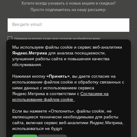
Хотите всегда узнавать о новых акциях и скидках?
Просто подпишитесь на нашу рассылку:
Нажимая на кнопку, я даю свое согласие на обработку моих
персональных данных, на условиях и для целей, определенных в
Мы используем файлы cookie и сервис веб-аналитики
Согласии на обработку персональных данных
.
Яндекс.Метрика
для анализа посещаемости,
улучшения работы сайта и повышения качества
Подписаться
обслуживания.
Нажимая кнопку
«Принять»
, вы даете согласие на
+7 (4812) 548-777
использование файлов cookie и обработку связанных с
ними данных с использованием сервиса
Яндекс.Метрика в соответствии с
Согласием на
использование файлов cookie
.
Если вы нажмете «Отклонить», файлы cookie, не
являющиеся технически необходимыми для работы
сайта, включая сервис веб-аналитики Яндекс.Метрика,
использоваться не будут.