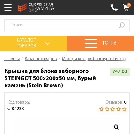
0
Ваш город:
Смоленск
+7 (4812) 548-777
Выберите ваш город:
КАТАЛОГ
ТОП-6
ТОВАРОВ
0 товаров
на сумму
0.00
руб.
Смоленск
Брянск
Москва
Главная
Каталог товаров
Материалы для благоустройства
К
Акции
Крышка для блока заборного
747.00
STEINGOT 500x200x50 мм, Бурый
О компании
камень (Stein Brown)
Калькулятор
Сервис
Код товара:
Отзывов:
0
О-04238
Оплата
Доставка
Сотрудничество