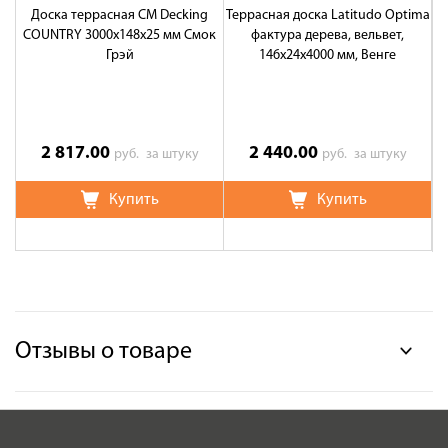
Доска террасная CM Decking
Террасная доска Latitudo Optima
Т
COUNTRY 3000x148x25 мм Смок
фактура дерева, вельвет,
ус
Грэй
146х24х4000 мм, Венге
2 817.00
2 440.00
руб.
за штуку
руб.
за штуку
Купить
Купить
Отзывы о товаре