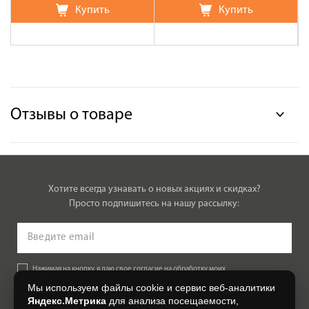
Купить
Купить
Отзывы о товаре
Хотите всегда узнавать о новых акциях и скидках?
Просто подпишитесь на нашу рассылку:
Нажимая на кнопку, я даю свое согласие на обработку моих
персональных данных, на условиях и для целей, определенных в
Мы используем файлы cookie и сервис веб-аналитики
Согласии на обработку персональных данных
.
Яндекс.Метрика
для анализа посещаемости,