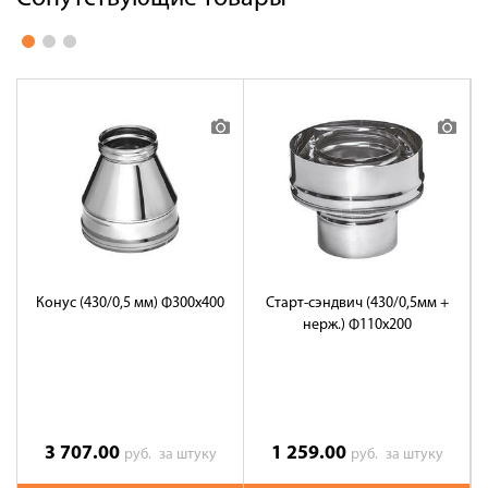
Конус (430/0,5 мм) Ф300х400
Старт-сэндвич (430/0,5мм +
С
нерж.) Ф110х200
3 707.00
1 259.00
руб.
за штуку
руб.
за штуку