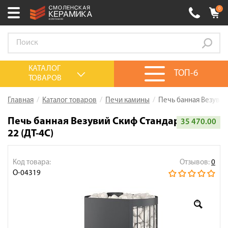
0
Ваш город:
Смоленск
+7 (4812) 548-777
Выберите ваш город:
КАТАЛОГ
ТОП-6
ТОВАРОВ
0 товаров
на сумму
0.00
руб.
Смоленск
Брянск
Москва
Главная
Каталог товаров
Печи камины
Печь банная Везувий
Акции
Печь банная Везувий Скиф Стандарт
35 470.00
22 (ДТ-4С)
О компании
Калькулятор
Код товара:
Отзывов:
0
Сервис
О-04319
Оплата
Доставка
Сотрудничество