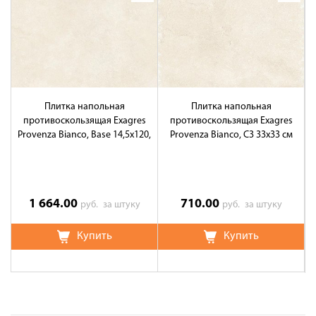
Плитка напольная
Плитка напольная
противоскользящая Exagres
противоскользящая Exagres
Provenza Bianco, Base 14,5x120,
Provenza Bianco, C3 33x33 см
P
C1C3
1 664.00
710.00
руб.
за штуку
руб.
за штуку
Купить
Купить