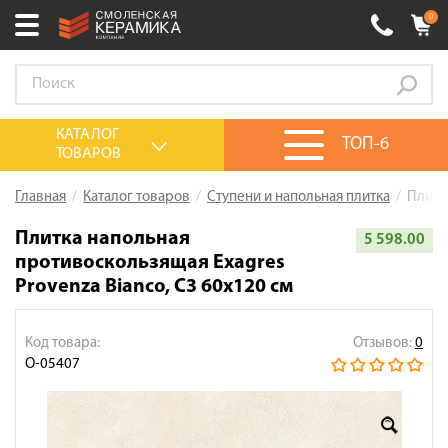
0
Ваш город:
Смоленск
+7 (4812) 548-777
Выберите ваш город:
КАТАЛОГ
ТОП-6
ТОВАРОВ
0 товаров
на сумму
0.00
руб.
Смоленск
Брянск
Москва
Главная
Каталог товаров
Ступени и напольная плитка
Плитк
Акции
Плитка напольная
5 598.00
противоскользящая Exagres
О компании
Provenza Bianco, C3 60x120 см
Калькулятор
Сервис
Код товара:
Отзывов:
0
О-05407
Оплата
Доставка
Сотрудничество