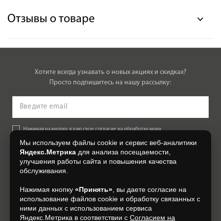
Отзывы о товаре
Хотите всегда узнавать о новых акциях и скидках?
Просто подпишитесь на нашу рассылку:
Нажимая на кнопку, я даю свое согласие на обработку моих
персональных данных, на условиях и для целей, определенных в
Мы используем файлы cookie и сервис веб-аналитики
Согласии на обработку персональных данных
.
Яндекс.Метрика
для анализа посещаемости,
улучшения работы сайта и повышения качества
Подписаться
обслуживания.
Нажимая кнопку
«Принять»
, вы даете согласие на
+7 (4812) 548-777
использование файлов cookie и обработку связанных с
ними данных с использованием сервиса
Яндекс.Метрика в соответствии с
Согласием на