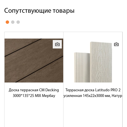
Сопутствующие товары
Доска террасная CM Decking
Террасная доска Latitudo PRO 2
Т
3000*135*25 MIX Мербау
усиленная 145х22х3000 мм, Натур