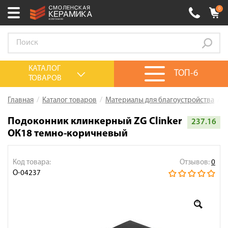
0
Ваш город:
Смоленск
+7 (4812) 548-777
Выберите ваш город:
КАТАЛОГ
ТОП-6
ТОВАРОВ
0 товаров
на сумму
0.00
руб.
Смоленск
Брянск
Москва
Главная
Каталог товаров
Материалы для благоустройства
П
Акции
Подоконник клинкерный ZG Clinker
237.16
ОК18 темно-коричневый
О компании
Калькулятор
Код товара:
Отзывов:
0
Сервис
О-04237
Оплата
Доставка
Сотрудничество