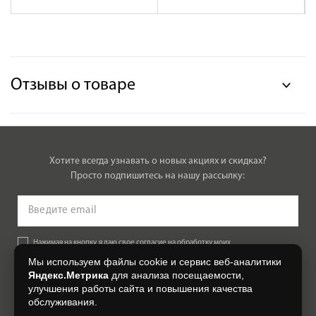
Отзывы о товаре
Хотите всегда узнавать о новых акциях и скидках?
Просто подпишитесь на нашу рассылку:
Нажимая на кнопку, я даю свое согласие на обработку моих
персональных данных, на условиях и для целей, определенных в
Мы используем файлы cookie и сервис веб-аналитики
Согласии на обработку персональных данных
.
Яндекс.Метрика
для анализа посещаемости,
улучшения работы сайта и повышения качества
Подписаться
обслуживания.