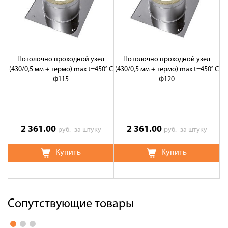
Потолочно проходной узел
Потолочно проходной узел
(430/0,5 мм + термо) max t=450° C
(430/0,5 мм + термо) max t=450° C
(4
Ф115
Ф120
2 361.00
2 361.00
руб.
за штуку
руб.
за штуку
Купить
Купить
Сопутствующие товары