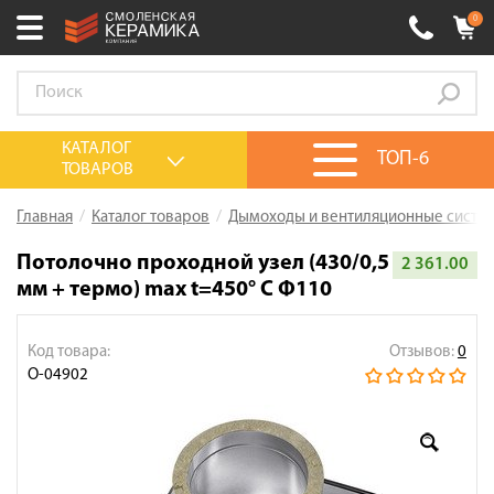
0
Ваш город:
Смоленск
+7 (4812) 548-777
Выберите ваш город:
КАТАЛОГ
ТОП-6
ТОВАРОВ
0 товаров
на сумму
0.00
руб.
Смоленск
Брянск
Москва
Главная
Каталог товаров
Дымоходы и вентиляционные систе
Акции
Потолочно проходной узел (430/0,5
2 361.00
мм + термо) max t=450° C Ф110
О компании
Калькулятор
Код товара:
Отзывов:
0
Сервис
О-04902
Оплата
Доставка
Сотрудничество