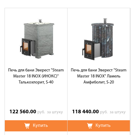
Печь для бани Эверест "Steam
Печь для бани Эверест "Steam
Master 18 INOX (ИНОКС)"
Master 18 INOX" Ламель
M
Талькохлорит, S-40
Амфиболит, S-20
122 560.00
118 440.00
руб.
за штуку
руб.
за штуку
Купить
Купить