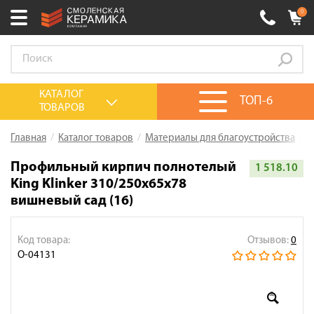
0
Ваш город:
Смоленск
+7 (4812) 548-777
Выберите ваш город:
КАТАЛОГ
ТОП-6
ТОВАРОВ
0 товаров
на сумму
0.00
руб.
Смоленск
Брянск
Москва
Главная
Каталог товаров
Материалы для благоустройства
П
Акции
Профильный кирпич полнотелый
1 518.10
King Klinker 310/250x65x78
О компании
вишневый сад (16)
Калькулятор
Сервис
Код товара:
Отзывов:
0
О-04131
Оплата
Доставка
Сотрудничество