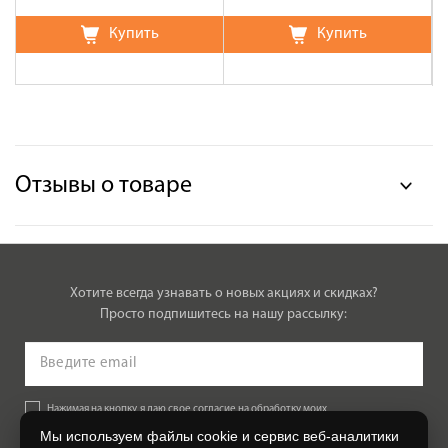
Купить
Купить
Отзывы о товаре
Хотите всегда узнавать о новых акциях и скидках?
Просто подпишитесь на нашу рассылку:
Нажимая на кнопку, я даю свое согласие на обработку моих
персональных данных, на условиях и для целей, определенных в
Мы используем файлы cookie и сервис веб-аналитики
Согласии на обработку персональных данных
.