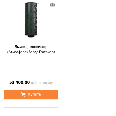
Дымоход-конвектор
«Атмосфера» Верде Гватемала
53 400.00
руб.
за штуку
Купить