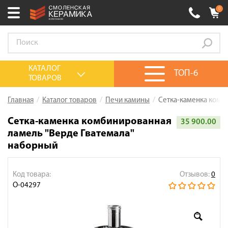
0
Ваш город:
Смоленск
+7 (4812) 548-777
Выберите ваш город:
КАТАЛОГ
ТОП-6
ТОВАРОВ
0 товаров
на сумму
0.00
руб.
Смоленск
Брянск
Москва
Главная
Каталог товаров
Печи камины
Сетка-каменка комб
Акции
Сетка-каменка комбинированная
35 900.00
ламель "Верде Гватемала"
О компании
наборный
Калькулятор
Сервис
Код товара:
Отзывов:
0
О-04297
Оплата
Доставка
Сотрудничество