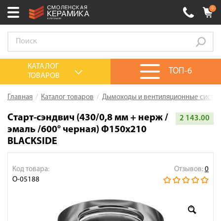
0
Ваш город:
Смоленск
+7 (4812) 548-777
Выберите ваш город:
КАТАЛОГ
ТОП-6
ТОВАРОВ
0 товаров
на сумму
0.00
руб.
Смоленск
Брянск
Москва
Главная
Каталог товаров
Дымоходы и вентиляционные систе
Акции
Старт-сэндвич (430/0,8 мм + нерж /
2 143.00
эмаль /600° черная) Ф150х210
О компании
BLACKSIDE
Калькулятор
Сервис
Код товара:
Отзывов:
0
О-05188
Оплата
Доставка
Сотрудничество