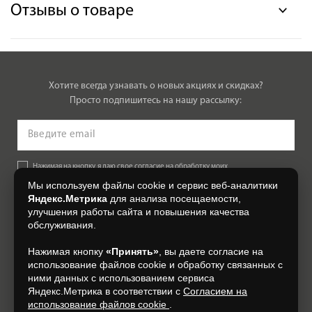
Отзывы о товаре
Хотите всегда узнавать о новых акциях и скидках?
Просто подпишитесь на нашу рассылку:
Нажимая на кнопку, я даю свое согласие на обработку моих
персональных данных, на условиях и для целей, определенных в
Мы используем файлы cookie и сервис веб-аналитики
Согласии на обработку персональных данных
.
Яндекс.Метрика
для анализа посещаемости,
улучшения работы сайта и повышения качества
Подписаться
обслуживания.
Нажимая кнопку
«Принять»
, вы даете согласие на
+7 (4812) 548-777
использование файлов cookie и обработку связанных с
ними данных с использованием сервиса
Яндекс.Метрика в соответствии с
Согласием на
использование файлов cookie
.