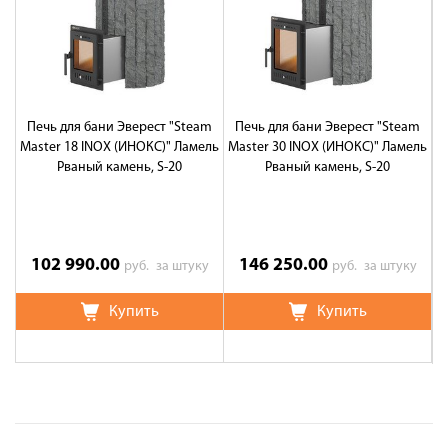
Печь для бани Эверест "Steam
Печь для бани Эверест "Steam
Master 18 INOX (ИНОКС)" Ламель
Master 30 INOX (ИНОКС)" Ламель
M
Рваный камень, S-20
Рваный камень, S-20
102 990.00
146 250.00
руб.
за штуку
руб.
за штуку
Купить
Купить