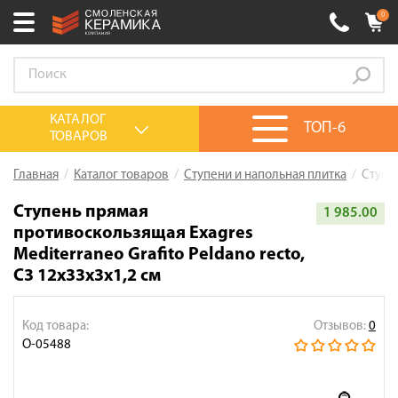
0
Ваш город:
Смоленск
+7 (4812) 548-777
Выберите ваш город:
КАТАЛОГ
ТОП-6
ТОВАРОВ
0 товаров
на сумму
0.00
руб.
Смоленск
Брянск
Москва
Главная
Каталог товаров
Ступени и напольная плитка
Ступен
Акции
Ступень прямая
1 985.00
противоскользящая Exagres
О компании
Mediterraneo Grafito Peldano recto,
Калькулятор
C3 12x33x3x1,2 см
Сервис
Код товара:
Отзывов:
0
Оплата
О-05488
Доставка
Сотрудничество