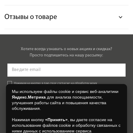
Отзывы о товаре
Хотите всегда узнавать о новых акциях и скидках?
Просто подпишитесь на нашу рассылку:
Нажимая на кнопку, я даю свое согласие на обработку моих
персональных данных, на условиях и для целей, определенных в
Мы используем файлы cookie и сервис веб-аналитики
Согласии на обработку персональных данных
.
Яндекс.Метрика
для анализа посещаемости,
улучшения работы сайта и повышения качества
Подписаться
обслуживания.
Нажимая кнопку
«Принять»
, вы даете согласие на
+7 (4812) 548-777
использование файлов cookie и обработку связанных с
ними данных с использованием сервиса