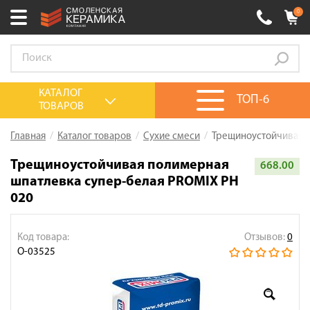
0
Ваш город:
Смоленск
+7 (4812) 548-777
Выберите ваш город:
КАТАЛОГ
ТОП-6
ТОВАРОВ
0 товаров
на сумму
0.00
руб.
Смоленск
Брянск
Москва
Главная
Каталог товаров
Сухие смеси
Трещиноустойчивая п
Акции
Трещиноустойчивая полимерная
668.00
шпатлевка супер-белая PROMIX PH
О компании
020
Калькулятор
Сервис
Код товара:
Отзывов:
0
О-03525
Оплата
Доставка
Сотрудничество