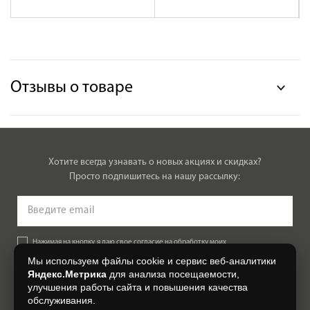
Отзывы о товаре
Хотите всегда узнавать о новых акциях и скидках?
Просто подпишитесь на нашу рассылку:
Нажимая на кнопку, я даю свое согласие на обработку моих
персональных данных, на условиях и для целей, определенных в
Мы используем файлы cookie и сервис веб-аналитики
Согласии на обработку персональных данных
.
Яндекс.Метрика
для анализа посещаемости,
улучшения работы сайта и повышения качества
Подписаться
обслуживания.