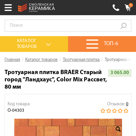
0
Ваш город:
Смоленск
+7 (4812) 548-777
Выберите ваш город:
КАТАЛОГ
ТОП-6
ТОВАРОВ
0 товаров
на сумму
0.00
руб.
Смоленск
Брянск
Москва
Главная
Каталог товаров
Тротуарная плитка
Тротуарная плит
Акции
Тротуарная плитка BRAER Старый
3 065.00
город "Ландхаус", Color Mix Рассвет,
О компании
80 мм
Калькулятор
Сервис
Код товара:
Отзывов:
0
О-04303
Оплата
Доставка
Сотрудничество