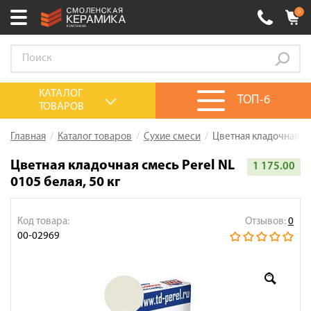
0
Ваш город:
Смоленск
+7 (4812) 548-777
Выберите ваш город:
КАТАЛОГ
ТОП-6
ТОВАРОВ
0 товаров
на сумму
0.00
руб.
Смоленск
Брянск
Москва
Главная
Каталог товаров
Сухие смеси
Цветная кладочная сме
Акции
Цветная кладочная смесь Perel NL
1 175.00
0105 белая, 50 кг
О компании
Калькулятор
Код товара:
Отзывов:
0
Сервис
00-02969
Оплата
Доставка
Сотрудничество