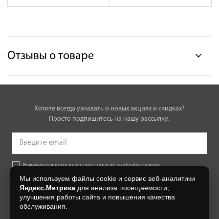
Отзывы о товаре
Хотите всегда узнавать о новых акциях и скидках?
Просто подпишитесь на нашу рассылку:
Нажимая на кнопку, я даю свое согласие на обработку моих
персональных данных, на условиях и для целей, определенных в
Мы используем файлы cookie и сервис веб-аналитики
Согласии на обработку персональных данных
.
Яндекс.Метрика
для анализа посещаемости,
улучшения работы сайта и повышения качества
Подписаться
обслуживания.