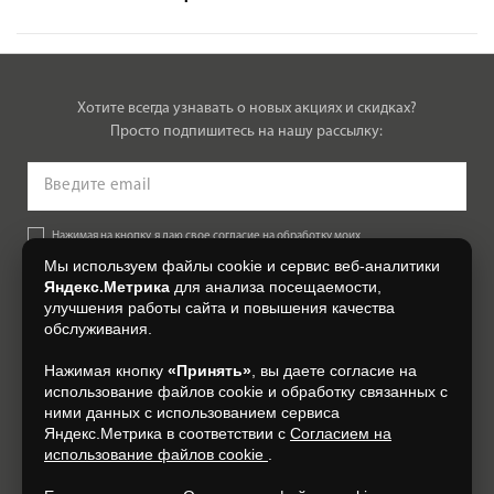
Хотите всегда узнавать о новых акциях и скидках?
Просто подпишитесь на нашу рассылку:
Нажимая на кнопку, я даю свое согласие на обработку моих
персональных данных, на условиях и для целей, определенных в
Мы используем файлы cookie и сервис веб-аналитики
Согласии на обработку персональных данных
.
Яндекс.Метрика
для анализа посещаемости,
улучшения работы сайта и повышения качества
Подписаться
обслуживания.
Нажимая кнопку
«Принять»
, вы даете согласие на
+7 (4812) 548-777
использование файлов cookie и обработку связанных с
ними данных с использованием сервиса
Яндекс.Метрика в соответствии с
Согласием на
использование файлов cookie
.