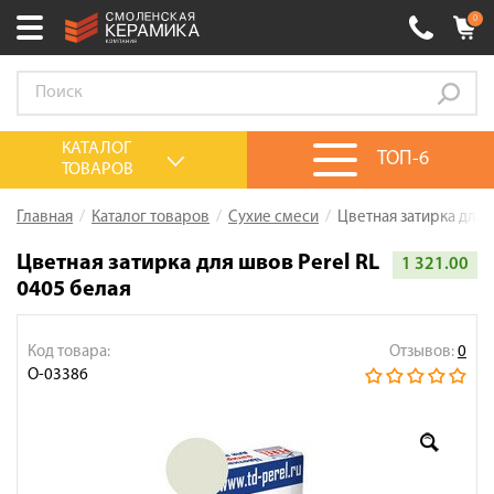
0
Ваш город:
Смоленск
+7 (4812) 548-777
Выберите ваш город:
КАТАЛОГ
ТОП-6
ТОВАРОВ
0 товаров
на сумму
0.00
руб.
Смоленск
Брянск
Москва
Главная
Каталог товаров
Сухие смеси
Цветная затирка для 
Акции
Цветная затирка для швов Perel RL
1 321.00
0405 белая
О компании
Калькулятор
Код товара:
Отзывов:
0
Сервис
О-03386
Оплата
Доставка
Сотрудничество