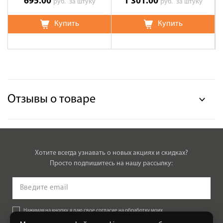
695.00
1 301.00
руб.
за штуку
руб.
за штуку
Купить
Купить
Отзывы о товаре
Хотите всегда узнавать о новых акциях и скидках?
Просто подпишитесь на нашу рассылку:
Нажимая на кнопку, я даю свое согласие на обработку моих
персональных данных, на условиях и для целей, определенных в