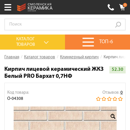
0
Ваш город:
Смоленск
+7 (4812) 548-777
Выберите ваш город:
КАТАЛОГ
ТОП-6
ТОВАРОВ
0 товаров
на сумму
0.00
руб.
Смоленск
Брянск
Москва
Главная
Каталог товаров
Клинкерный кирпич
Кирпич лицев
Акции
Кирпич лицевой керамический ЖКЗ
52.30
Белый PRO Бархат 0,7НФ
О компании
Калькулятор
Код товара:
Отзывов:
0
Сервис
О-04308
Оплата
Доставка
Сотрудничество