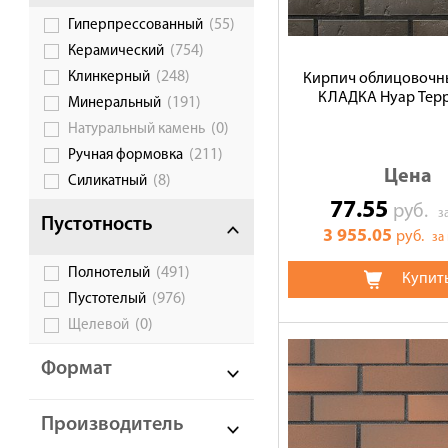
(55)
Гиперпрессованный
Галерея объектов
(754)
Керамический
Контакты
(248)
Клинкерный
Кирпич облицовочн
КЛАДКА Нуар Терр
(191)
Минеральный
(0)
Натуральный камень
(211)
Ручная формовка
Цена
(8)
Силикатный
77.55
руб.
з
Пустотность
3 955.05
руб.
за
(491)
Полнотелый
Купит
(976)
Пустотелый
(0)
Щелевой
Формат
Производитель