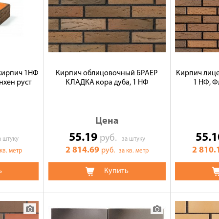
кирпич 1НФ
Кирпич облицовочный БРАЕР
Кирпич лице
нхен руст
КЛАДКА кора дуба, 1 НФ
1 НФ, Ф
Цена
55.19
55.
руб.
а штуку
за штуку
2 814.69
2 810.
руб.
 кв. метр
за кв. метр
ь
Купить