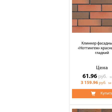
Клинкер фасадн
«Ноттингем» красн
гладкий
Цена
61.96
руб.
з
3 159.96
руб.
за
Купит