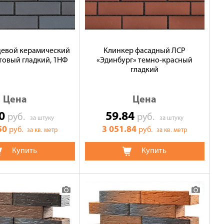
цевой керамический
Клинкер фасадный ЛСР
товый гладкий, 1НФ
«Эдинбург» темно-красный
гладкий
Цена
Цена
50
59.84
руб.
руб.
за штуку
за штуку
50
3 051.84
руб.
руб.
за кв. метр
за кв. метр
Купить
Купить