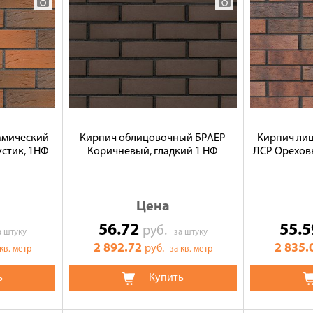
амический
Кирпич облицовочный БРАЕР
Кирпич ли
стик, 1НФ
Коричневый, гладкий 1 НФ
ЛСР Ореховы
Цена
56.72
55.
руб.
а штуку
за штуку
2 892.72
2 835.
руб.
 кв. метр
за кв. метр
ь
Купить