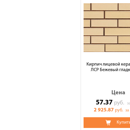
Кирпич лицевой кер
ЛСР Бежевый гладк
Цена
57.37
руб.
з
2 925.87
руб.
за
Купит