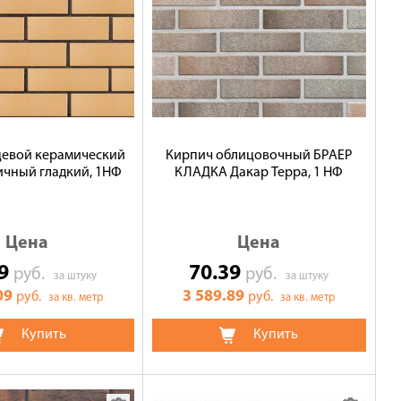
цевой керамический
Кирпич облицовочный БРАЕР
чный гладкий, 1НФ
КЛАДКА Дакар Терра, 1 НФ
Цена
Цена
59
70.39
руб.
руб.
за штуку
за штуку
09
3 589.89
руб.
руб.
за кв. метр
за кв. метр
Купить
Купить