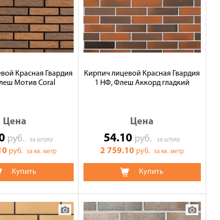
вой Красная Гвардия
Кирпич лицевой Красная Гвардия
леш Мотив Coral
1 НФ, Флеш Аккорд гладкий
Цена
Цена
10
54.10
руб.
руб.
за штуку
за штуку
10
2 759.10
руб.
руб.
за кв. метр
за кв. метр
Купить
Купить