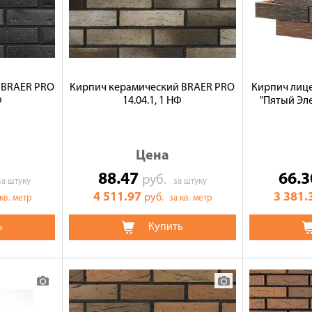
 BRAER PRO
Кирпич керамический BRAER PRO
Кирпич лиц
Ф
14.04.1, 1 НФ
"Пятый Эл
Цена
88.47
66.
руб.
за штуку
за штуку
4 511.97
3 381.
руб.
 кв. метр
за кв. метр
ь
Купить