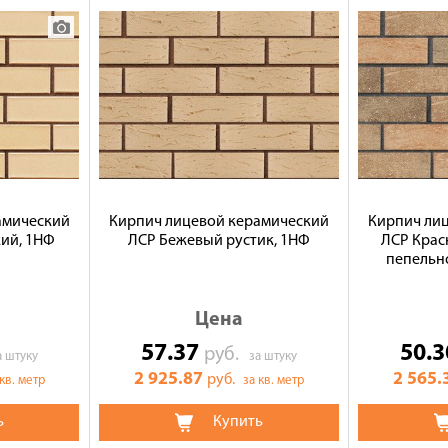
амический
Кирпич лицевой керамический
Кирпич ли
ий, 1НФ
ЛСР Бежевый рустик, 1НФ
ЛСР Крас
пепельн
Цена
57.37
50.
руб.
а штуку
за штуку
2 925.87
2 565.
руб.
 кв. метр
за кв. метр
ь
Купить