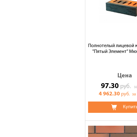
Полнотелый лицевой 
"Пятый Элемент" Мю
Цена
97.30
руб.
з
4 962.30
руб.
за
Купит