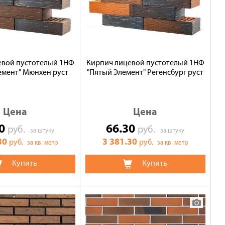
евой пустотелый 1НФ
Кирпич лицевой пустотелый 1НФ
емент" Мюнхен руст
"Пятый Элемент" Регенсбург руст
Цена
Цена
30
66.30
руб.
руб.
за штуку
за штуку
30
3 381.30
руб.
руб.
за кв. метр
за кв. метр
Купить
Купить