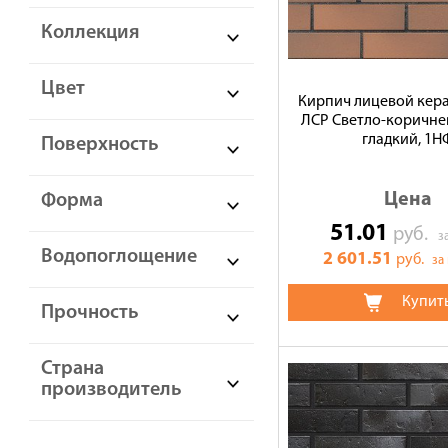
Коллекция
Цвет
Кирпич лицевой кер
ЛСР Светло-коричн
гладкий, 1Н
Поверхность
Цена
Форма
51.01
руб.
з
Водопоглощение
2 601.51
руб.
за
Купит
Прочность
Страна
производитель