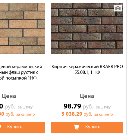
цевой керамический
Кирпич керамический BRAER PRO
ный флэш рустик с
55.08.1, 1 НФ
ой посыпкой 1НФ
Цена
Цена
30
98.79
руб.
руб.
за штуку
за штуку
30
5 038.29
руб.
руб.
за кв. метр
за кв. метр
Купить
Купить