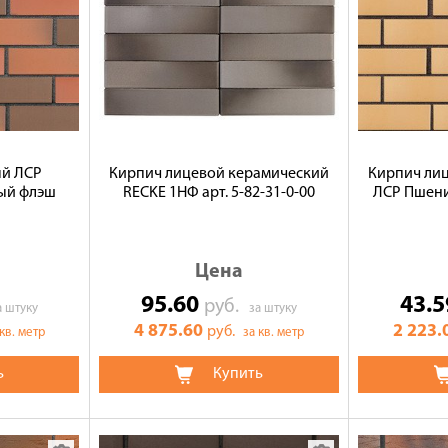
ый ЛСР
Кирпич лицевой керамический
Кирпич ли
ый флэш
RECKE 1НФ арт. 5-82-31-0-00
ЛСР Пшени
Цена
95.60
43.
руб.
а штуку
за штуку
4 875.60
2 223.
руб.
 кв. метр
за кв. метр
ь
Купить