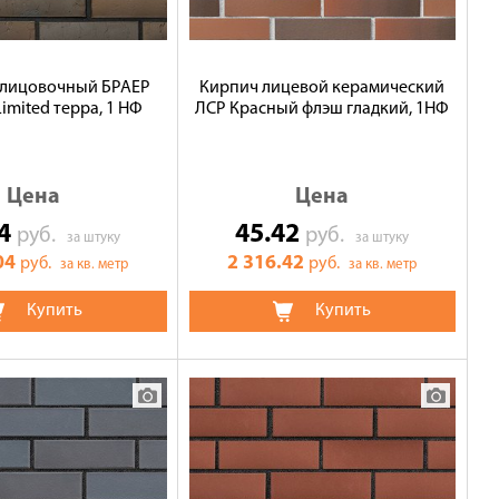
блицовочный БРАЕР
Кирпич лицевой керамический
mited терра, 1 НФ
ЛСР Красный флэш гладкий, 1НФ
Цена
Цена
04
45.42
руб.
руб.
за штуку
за штуку
04
2 316.42
руб.
руб.
за кв. метр
за кв. метр
Купить
Купить