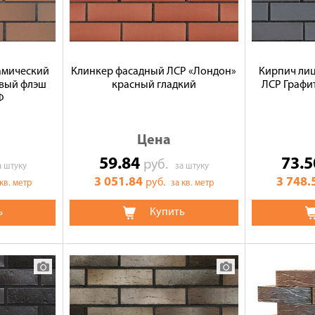
амический
Клинкер фасадный ЛСР «Лондон»
Кирпич ли
евый флэш
красный гладкий
ЛСР Графи
Ф
Цена
59.84
73.
руб.
а штуку
за штуку
3 051.84
3 748.
руб.
 кв. метр
за кв. метр
ь
Купить