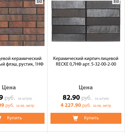
цевой керамический
Керамический кирпич лицевой
й флэш, рустик, 1НФ
RECKE 0,7НФ арт. 5-32-00-2-00
Цена
Цена
59
82.90
руб.
руб.
за штуку
за штуку
09
4 227.90
руб.
руб.
за кв. метр
за кв. метр
Купить
Купить