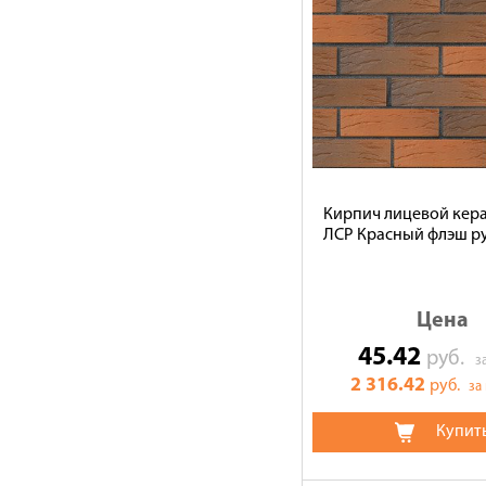
Кирпич лицевой кер
ЛСР Красный флэш ру
Цена
45.42
руб.
з
2 316.42
руб.
за
Купит