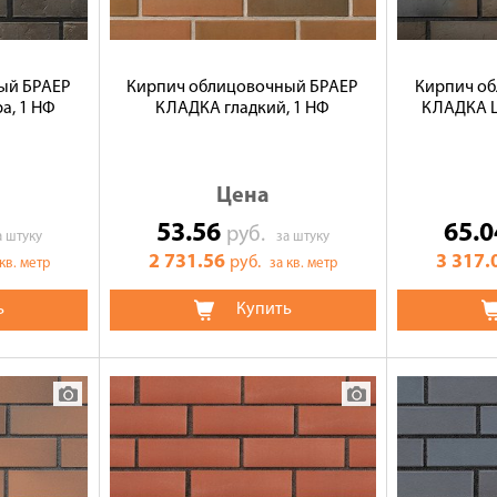
ый БРАЕР
Кирпич облицовочный БРАЕР
Кирпич о
а, 1 НФ
КЛАДКА гладкий, 1 НФ
КЛАДКА Li
Цена
53.56
65.
руб.
а штуку
за штуку
2 731.56
3 317.
руб.
 кв. метр
за кв. метр
ь
Купить