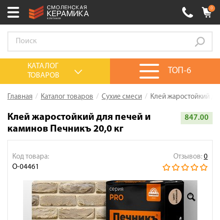
0
Ваш город:
Смоленск
+7 (4812) 548-777
Выберите ваш город:
КАТАЛОГ
ТОП-6
ТОВАРОВ
0 товаров
на сумму
0.00
руб.
Смоленск
Брянск
Москва
Главная
Каталог товаров
Сухие смеси
Клей жаростойкий для
Акции
Клей жаростойкий для печей и
847.00
каминов Печникъ 20,0 кг
О компании
Калькулятор
Код товара:
Отзывов:
0
Сервис
О-04461
Оплата
Доставка
Сотрудничество