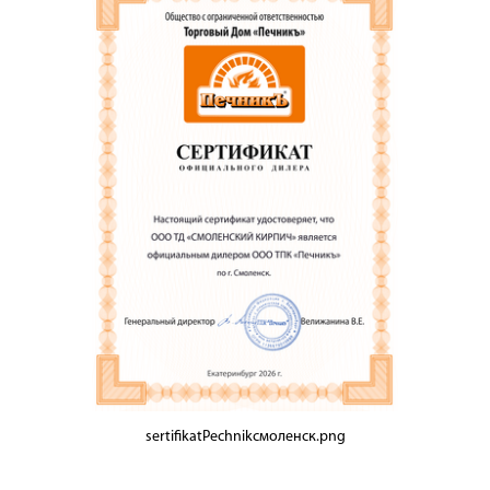
sertifikatPechnikсмоленск.png