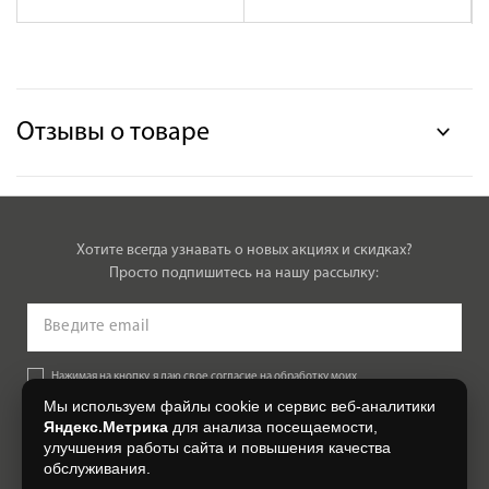
Отзывы о товаре
Хотите всегда узнавать о новых акциях и скидках?
Просто подпишитесь на нашу рассылку:
Нажимая на кнопку, я даю свое согласие на обработку моих
персональных данных, на условиях и для целей, определенных в
Мы используем файлы cookie и сервис веб-аналитики
Согласии на обработку персональных данных
.
Яндекс.Метрика
для анализа посещаемости,
улучшения работы сайта и повышения качества
Подписаться
обслуживания.