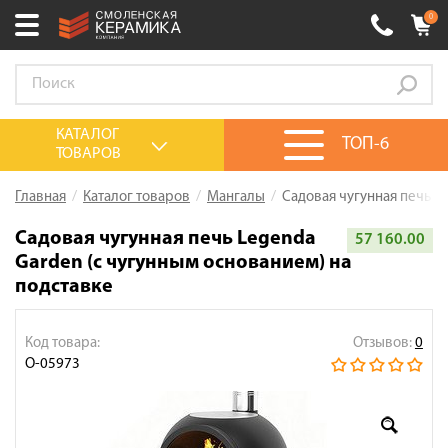
0
Ваш город:
Смоленск
+7 (4812) 548-777
Выберите ваш город:
КАТАЛОГ
ТОП-6
ТОВАРОВ
0 товаров
на сумму
0.00
руб.
Смоленск
Брянск
Москва
Главная
Каталог товаров
Мангалы
Садовая чугунная печь L
Акции
Садовая чугунная печь Legenda
57 160.00
Garden (с чугунным основанием) на
О компании
подставке
Калькулятор
Сервис
Код товара:
Отзывов:
0
О-05973
Оплата
Доставка
Сотрудничество