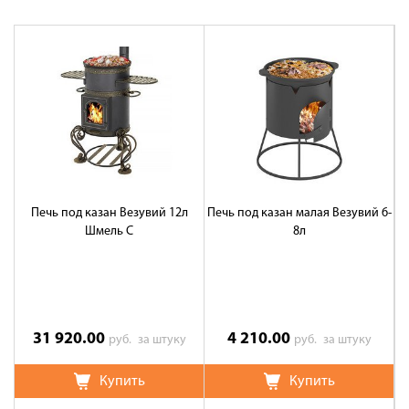
Печь под казан Везувий 12л
Печь под казан малая Везувий 6-
С
Шмель С
8л
31 920.00
4 210.00
руб.
за штуку
руб.
за штуку
Купить
Купить