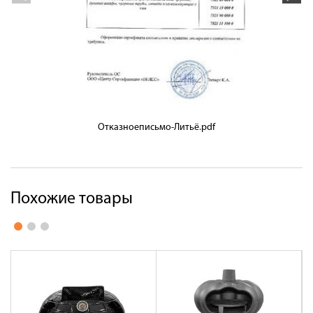
Отказноеписьмо-Литьё.pdf
Похожие товары