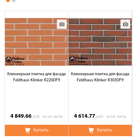
Клинкерная плитка для фасада
Клинкерная плитка для фасада
К
Feldhaus Klinker R220DF9
Feldhaus Klinker R303DF9
4 849.66
4 614.77
руб.
за кв. метр
руб.
за кв. метр
Купить
Купить