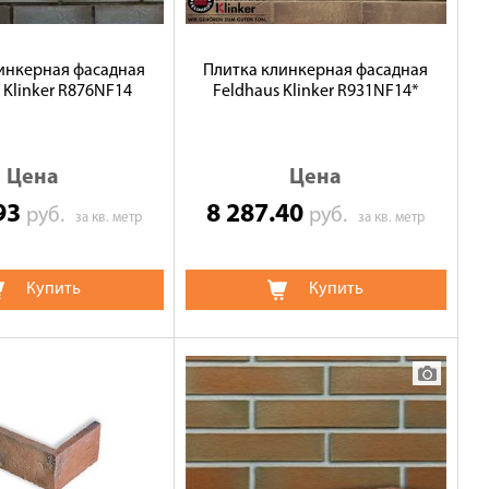
инкерная фасадная
Плитка клинкерная фасадная
 Klinker R876NF14
Feldhaus Klinker R931NF14*
Цена
Цена
.93
8 287.40
руб.
руб.
за кв. метр
за кв. метр
Купить
Купить