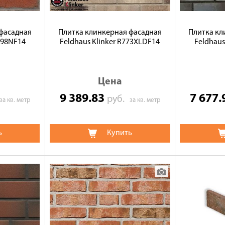
фасадная
Плитка клинкерная фасадная
Плитка кл
698NF14
Feldhaus Klinker R773XLDF14
Feldhaus
Цена
9 389.83
7 677
руб.
за кв. метр
за кв. метр
ь
Купить