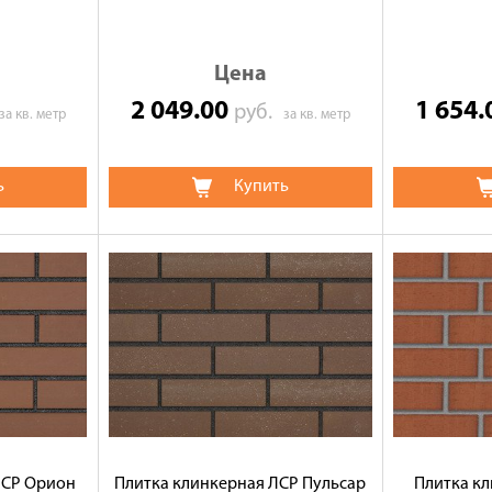
Цена
2 049.00
1 654
руб.
за кв. метр
за кв. метр
ь
Купить
ЛСР Орион
Плитка клинкерная ЛСР Пульсар
Плитка кл