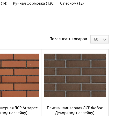
ь
(14)
Ручная формовка
(130)
С песком
(12)
Показывать товаров
60
нкерная ЛСР Антарес
Плитка клинкерная ЛСР Фобос
(под наклейку)
Декор (под наклейку)