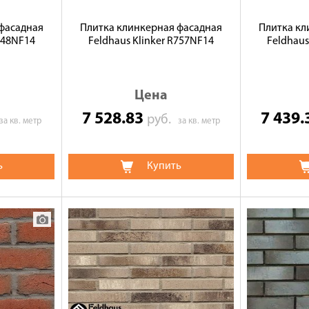
фасадная
Плитка клинкерная фасадная
Плитка кл
748NF14
Feldhaus Klinker R757NF14
Feldhaus
Цена
7 528.83
7 439
руб.
за кв. метр
за кв. метр
ь
Купить