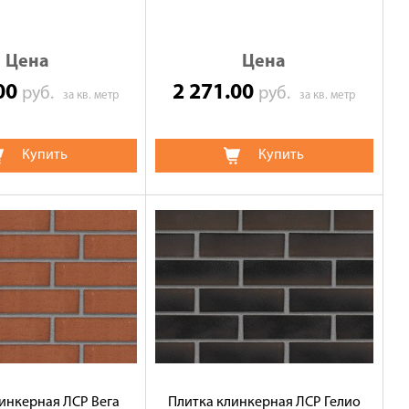
Цена
Цена
.00
2 271.00
руб.
руб.
за кв. метр
за кв. метр
Купить
Купить
инкерная ЛСР Вега
Плитка клинкерная ЛСР Гелио