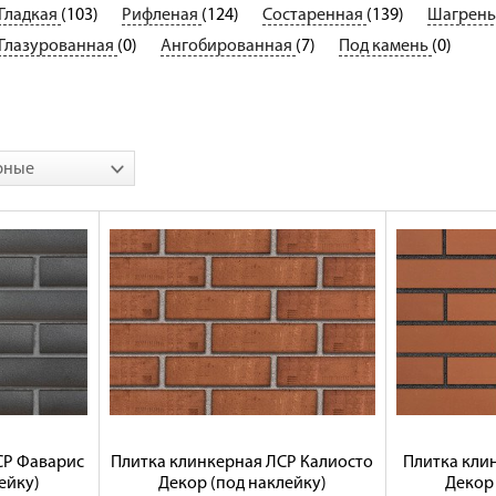
Гладкая
(103)
Рифленая
(124)
Состаренная
(139)
Шагрен
Глазурованная
(0)
Ангобированная
(7)
Под камень
(0)
рные
СР Фаварис
Плитка клинкерная ЛСР Калиосто
Плитка кли
ейку)
Декор (под наклейку)
Декор 