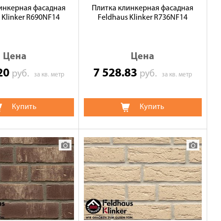
инкерная фасадная
Плитка клинкерная фасадная
 Klinker R690NF14
Feldhaus Klinker R736NF14
Цена
Цена
.20
7 528.83
руб.
руб.
за кв. метр
за кв. метр
Купить
Купить