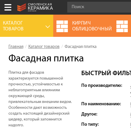
Ваш город:
Смоленск
КАТАЛОГ
КИРПИЧ
ТОВАРОВ
ОБЛИЦОВОЧНЫЙ
+7 (4812) 548-777
Выберите ваш город:
Главная
Каталог товаров
Фасадная плитка
0 товаров
на сумму
0.00
руб.
Смоленск
Брянск
Москва
Фасадная плитка
Акции
БЫСТРЫЙ ФИЛЬТ
Плитка для фасадов
О компании
характеризуется повышенной
прочностью, устойчивостью к
По производителю:
Калькулятор
неблагоприятным влияниям
окружающей среды,
Сервис
привлекательным внешним видом.
По наименованию:
Особенности дают возможность
Оплата
создать настоящий дизайнерский
Другое:
шедевр, который запомнится
Доставка
По типу:
надолго.
Сотрудничество