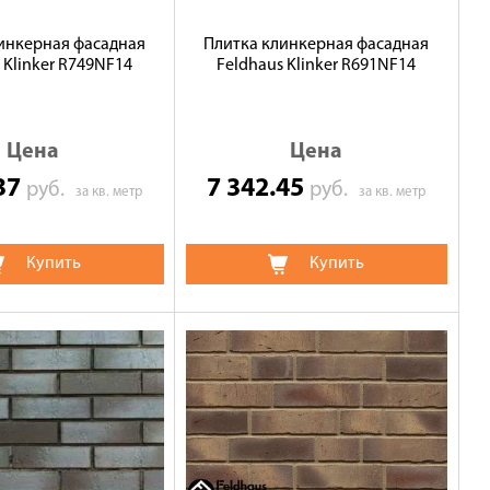
инкерная фасадная
Плитка клинкерная фасадная
 Klinker R749NF14
Feldhaus Klinker R691NF14
Цена
Цена
.37
7 342.45
руб.
руб.
за кв. метр
за кв. метр
Купить
Купить