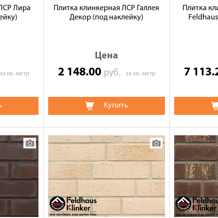
ЛСР Лира
Плитка клинкерная ЛСР Галлея
Плитка кл
ейку)
Декор (под наклейку)
Feldhaus
Цена
2 148.00
7 113
руб.
за кв. метр
за кв. метр
ь
Купить