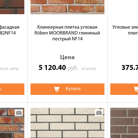
фасадная
Клинкерная плитка угловая
Угловые эл
382NF14
Röben MOORBRAND глиняный
плит
пестрый NF14
Цена
5 120.40
375.
руб.
за кв. метр
за штуку
ь
Купить