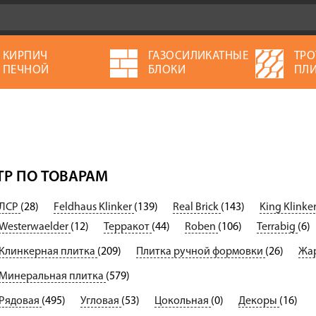
КИРПИЧ
ГАЗОСИЛИКАТНЫЕ
ТРО
ПЕЧНОЙ
БЛОКИ
ПЛИ
Р ПО ТОВАРАМ
ЛСР
(28)
Feldhaus Klinker
(139)
Real Brick
(143)
King Klinke
Westerwaelder
(12)
Терракот
(44)
Roben
(106)
Terrabig
(6)
Клинкерная плитка
(209)
Плитка ручной формовки
(26)
Жар
Минеральная плитка
(579)
Рядовая
(495)
Угловая
(53)
Цокольная
(0)
Декоры
(16)