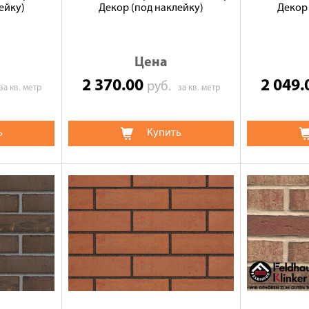
ейку)
Декор (под наклейку)
Декор 
Цена
2 370.00
2 049
руб.
за кв. метр
за кв. метр
ь
Купить