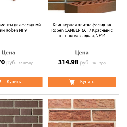
ементы для фасадной
Клинкерная плитка фасадная
ки Röben NF9
Röben CANBERRA 17 Красный с
оттенком гладкая, NF14
Цена
Цена
70
314.98
руб.
руб.
за штуку
за штуку
Купить
Купить