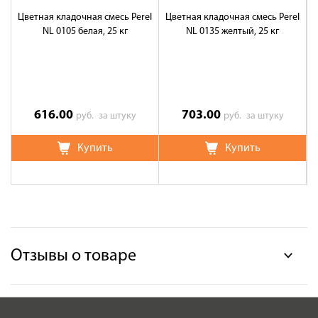
Цветная кладочная смесь Perel
Цветная кладочная смесь Perel
Ц
NL 0105 белая, 25 кг
NL 0135 желтый, 25 кг
616.00
703.00
руб.
за штуку
руб.
за штуку
Купить
Купить
Отзывы о товаре