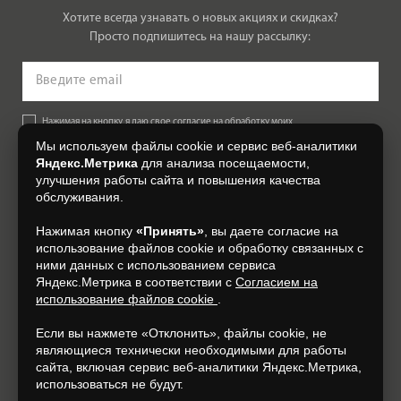
Хотите всегда узнавать о новых акциях и скидках?
Просто подпишитесь на нашу рассылку:
Нажимая на кнопку, я даю свое согласие на обработку моих
персональных данных, на условиях и для целей, определенных в
Мы используем файлы cookie и сервис веб-аналитики
Согласии на обработку персональных данных
.
Яндекс.Метрика
для анализа посещаемости,
улучшения работы сайта и повышения качества
Подписаться
обслуживания.
Нажимая кнопку
«Принять»
, вы даете согласие на
+7 (4812) 548-777
использование файлов cookie и обработку связанных с
ними данных с использованием сервиса
Яндекс.Метрика в соответствии с
Согласием на
использование файлов cookie
.
Если вы нажмете «Отклонить», файлы cookie, не
являющиеся технически необходимыми для работы
сайта, включая сервис веб-аналитики Яндекс.Метрика,
использоваться не будут.