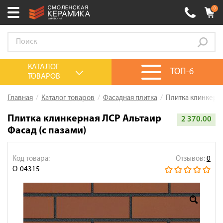
0
Ваш город:
Смоленск
+7 (4812) 548-777
Выберите ваш город:
КАТАЛОГ
ТОП-6
ТОВАРОВ
0 товаров
на сумму
0.00
руб.
Смоленск
Брянск
Москва
Главная
Каталог товаров
Фасадная плитка
Плитка клинкерна
Акции
Плитка клинкерная ЛСР Альтаир
2 370.00
Фасад (с пазами)
О компании
Калькулятор
Код товара:
Отзывов:
0
Сервис
О-04315
Оплата
Доставка
Сотрудничество