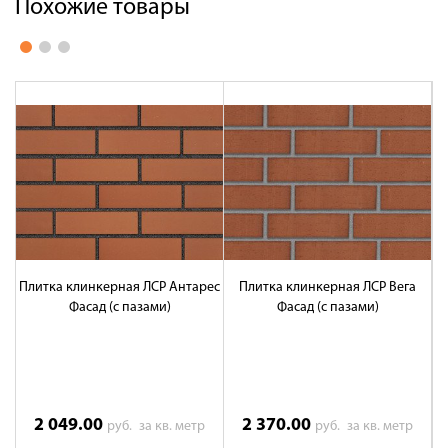
Похожие товары
Плитка клинкерная ЛСР Антарес
Плитка клинкерная ЛСР Вега
П
Фасад (с пазами)
Фасад (с пазами)
2 049.00
2 370.00
руб.
за кв. метр
руб.
за кв. метр