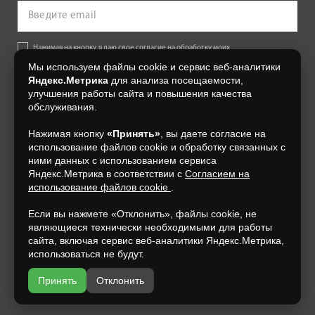
Нажимая на кнопку, я даю свое согласие на обработку моих
персональных данных, на условиях и для целей, определенных в
Мы используем файлы cookie и сервис веб-аналитики
Согласии на обработку персональных данных
.
Яндекс.Метрика
для анализа посещаемости,
улучшения работы сайта и повышения качества
Подписаться
обслуживания.
Нажимая кнопку
«Принять»
, вы даете согласие на
+7 (4812) 548-777
использование файлов cookie и обработку связанных с
ними данных с использованием сервиса
Яндекс.Метрика в соответствии с
Согласием на
использование файлов cookie
.
Если вы нажмете «Отклонить», файлы cookie, не
являющиеся технически необходимыми для работы
сайта, включая сервис веб-аналитики Яндекс.Метрика,
использоваться не будут.
Принять
Отклонить
Разработка и продвижение —
espirestudio.ru