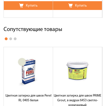
Купить
Купить
Сопутствующие товары
Цветная затирка для швов Perel
Цветная затирка для швов PRIME
Ц
RL 0405 белая
Grout, в ведрах 6453 светло-
Gr
коричневый