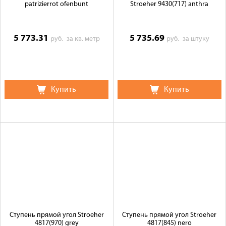
patrizierrot ofenbunt
Stroeher 9430(717) anthra
5 773.31
5 735.69
руб.
за кв. метр
руб.
за штуку
Купить
Купить
Ступень прямой угол Stroeher
Ступень прямой угол Stroeher
4817(970) grey
4817(845) nero