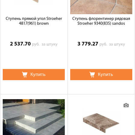
Ступень прямой угол Stroeher
Ступень флорентинер рядовая
4817(961) brown
Stroeher 9340(835) sandos
2 537.70
3 779.27
руб.
за штуку
руб.
за штуку
Купить
Купить