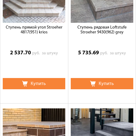
Ступень прямой угол Stroeher
Ступень рядовая Loftstufe
4817(951) krios
Stroeher 9430(962) grey
2 537.70
5 735.69
руб.
за штуку
руб.
за штуку
Купить
Купить