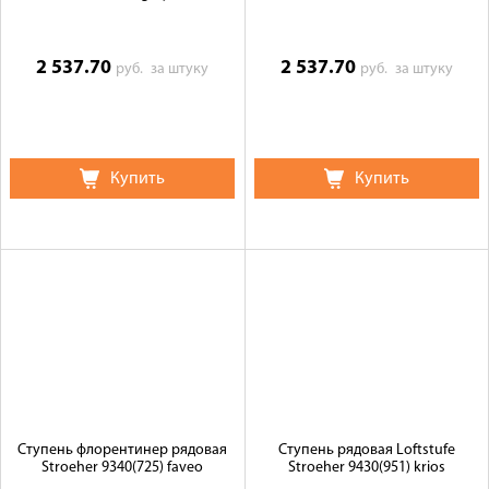
2 537.70
2 537.70
руб.
за штуку
руб.
за штуку
Купить
Купить
Ступень флорентинер рядовая
Ступень рядовая Loftstufe
Stroeher 9340(725) faveo
Stroeher 9430(951) krios