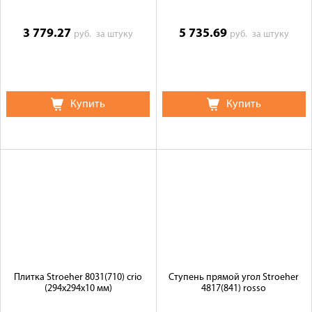
3 779.27
5 735.69
руб.
за штуку
руб.
за штуку
Купить
Купить
Плитка Stroeher 8031(710) crio
Ступень прямой угол Stroeher
(294х294х10 мм)
4817(841) rosso