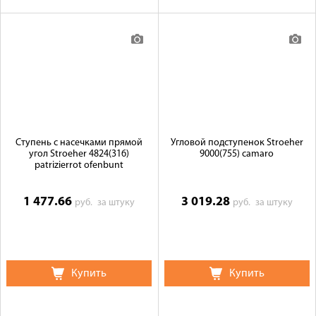
Ступень с насечками прямой
Угловой подступенок Stroeher
угол Stroeher 4824(316)
9000(755) camaro
patrizierrot ofenbunt
1 477.66
3 019.28
руб.
за штуку
руб.
за штуку
Купить
Купить