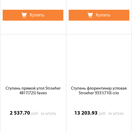
Купить
Купить
Ступень прямой угол Stroeher
Ступень флорентинер угловая
4817(725) faveo
Stroeher 9331(710) crio
2 537.70
13 203.93
руб.
за штуку
руб.
за штуку