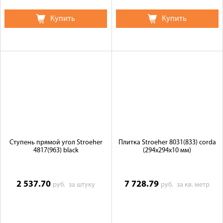
Купить
Купить
Ступень прямой угол Stroeher
Плитка Stroeher 8031(833) corda
4817(963) black
(294х294х10 мм)
2 537.70
7 728.79
руб.
за штуку
руб.
за кв. метр