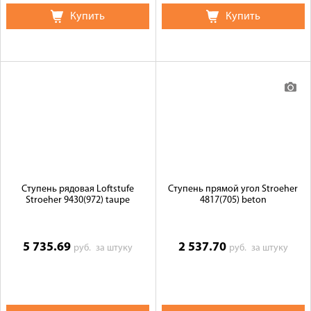
Купить
Купить
Ступень рядовая Loftstufe
Ступень прямой угол Stroeher
Stroeher 9430(972) taupe
4817(705) beton
5 735.69
2 537.70
руб.
за штуку
руб.
за штуку