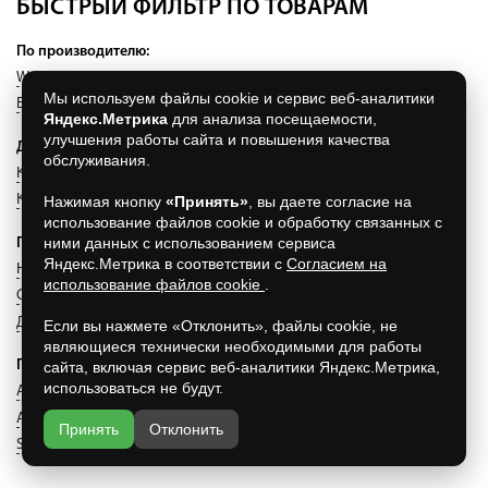
БЫСТРЫЙ ФИЛЬТР ПО ТОВАРАМ
По производителю:
WesterWaelder
(43)
White Hills
(4)
Stroeher
(214)
Мы используем файлы cookie и сервис веб-аналитики
Ecoclinker
(0)
Exagres
(118)
RealBrick
(17)
Stroeher
(214)
Яндекс.Метрика
для анализа посещаемости,
улучшения работы сайта и повышения качества
Другое:
обслуживания.
Клинкерная керамика
(396)
Вибролитьё
(396)
Композитные ступени
(396)
Нажимая кнопку
«Принять»
, вы даете согласие на
использование файлов cookie и обработку связанных с
ними данных с использованием сервиса
По типу:
Яндекс.Метрика в соответствии с
Согласием на
Напольная плитка
(85)
Ступень флорентийская
(48)
использование файлов cookie
.
Ступень loft
(63)
Ступень прямая
(12)
Мозаика
(0)
Декоры
(0)
Террасные плиты
(0)
Если вы нажмете «Отклонить», файлы cookie, не
являющиеся технически необходимыми для работы
По коллекции:
сайта, включая сервис веб-аналитики Яндекс.Метрика,
использоваться не будут.
Aera
(41)
Aera T
(30)
Duro
(0)
Roccia
(56)
Terra
(18)
Asar
(0)
Gravel Bland
(20)
Zoe
(19)
Selected
(9)
Принять
Отклонить
Stalotec
(1)
Natural
(0)
Antique
(0)