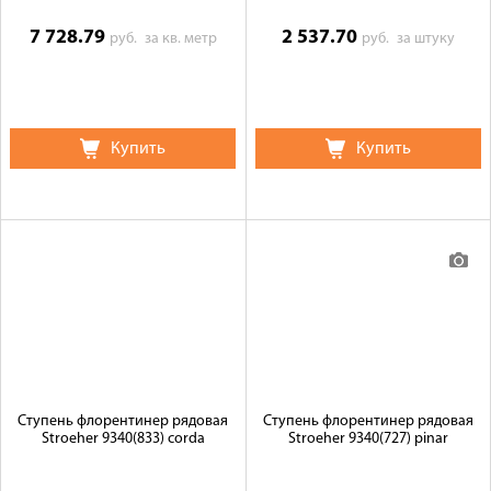
7 728.79
2 537.70
руб.
за кв. метр
руб.
за штуку
Купить
Купить
Ступень флорентинер рядовая
Ступень флорентинер рядовая
Stroeher 9340(833) corda
Stroeher 9340(727) pinar