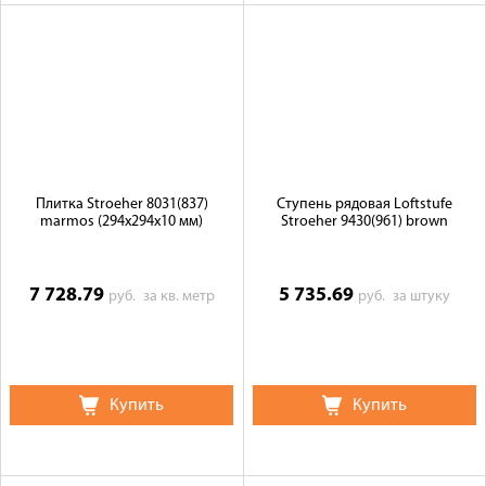
Плитка Stroeher 8031(837)
Ступень рядовая Loftstufe
marmos (294х294х10 мм)
Stroeher 9430(961) brown
7 728.79
5 735.69
руб.
за кв. метр
руб.
за штуку
Купить
Купить