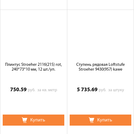
Плинтус Stroeher 2116(215) rot,
Ступень рядовая Loftstufe
240*73*10 мм, 12 шт./уп.
Stroeher 9430(957) kawe
750.59
5 735.69
руб.
за кв. метр
руб.
за штуку
Купить
Купить