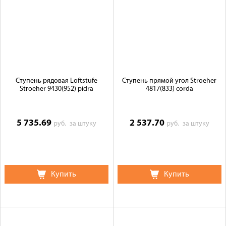
Ступень рядовая Loftstufe
Ступень прямой угол Stroeher
Stroeher 9430(952) pidra
4817(833) corda
5 735.69
2 537.70
руб.
за штуку
руб.
за штуку
Купить
Купить