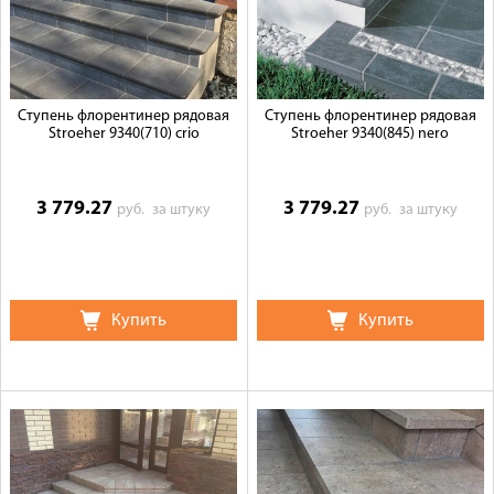
Галерея объектов
Контакты
Ступень флорентинер рядовая
Ступень флорентинер рядовая
Stroeher 9340(710) crio
Stroeher 9340(845) nero
3 779.27
3 779.27
руб.
за штуку
руб.
за штуку
Купить
Купить