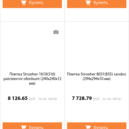
Купить
Купить
Плитка Stroeher 1610(316)
Плитка Stroeher 8031(835) sandos
patrizierrot ofenbunt (240х240х12
(294х294х10 мм)
мм)
8 126.65
7 728.79
руб.
за кв. метр
руб.
за кв. метр
Купить
Купить