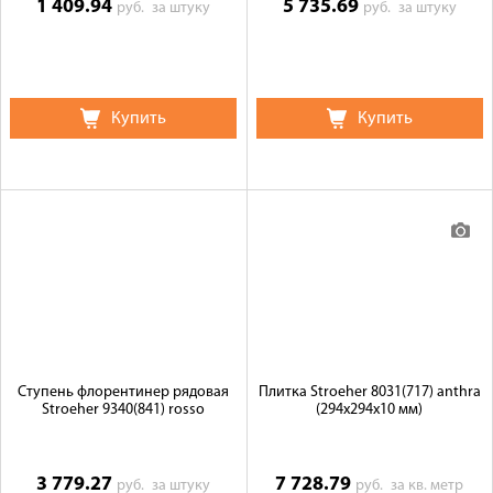
1 409.94
5 735.69
руб.
за штуку
руб.
за штуку
Купить
Купить
Ступень флорентинер рядовая
Плитка Stroeher 8031(717) anthra
Stroeher 9340(841) rosso
(294х294х10 мм)
3 779.27
7 728.79
руб.
за штуку
руб.
за кв. метр