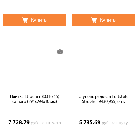
Купить
Купить
Плитка Stroeher 8031(755)
Ступень рядовая Loftstufe
camaro (294х294х10 мм)
Stroeher 9430(955) eres
7 728.79
5 735.69
руб.
за кв. метр
руб.
за штуку