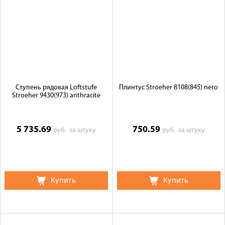
Ступень рядовая Loftstufe
Плинтус Stroeher 8108(845) nero
Stroeher 9430(973) anthracite
5 735.69
750.59
руб.
за штуку
руб.
за штуку
Купить
Купить