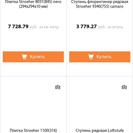
Плитка Stroeher 8031(845) nero
Ступень флорентинер рядовая
(294х294х10 мм)
Stroeher 9340(755) camaro
7 728.79
3 779.27
руб.
за кв. метр
руб.
за штуку
Купить
Купить
Плитка Stroeher 1100(316)
Ступень рядовая Loftstufe