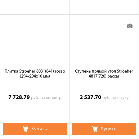
Плитка Stroeher 8031(841) rosso
Ступень прямой угол Stroeher
(294х294х10 мм)
4817(720) baccar
7 728.79
2 537.70
руб.
за кв. метр
руб.
за штуку
Купить
Купить