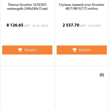
Плитка Stroeher 1610(307)
Ступень прямой угол Stroeher
weizengelb (240х240х12 мм)
4817/4815(717) anthra
8 126.65
2 537.70
руб.
за кв. метр
руб.
за штуку
Купить
Купить