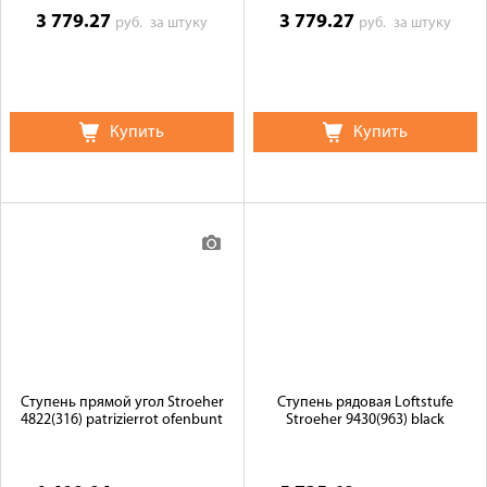
3 779.27
3 779.27
руб.
за штуку
руб.
за штуку
Купить
Купить
Ступень прямой угол Stroeher
Ступень рядовая Loftstufe
4822(316) patrizierrot ofenbunt
Stroeher 9430(963) black