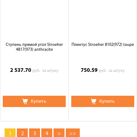
Ступень прямой угол Stroeher
Плинтус Stroeher 8102(972) taupe
4817(973) anthracite
2 537.70
750.59
руб.
за штуку
руб.
за штуку
Купить
Купить
1
2
3
4
>
>>