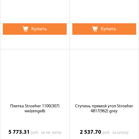
Купить
Купить
Плитка Stroeher 1100(307)
Ступень прямой угол Stroeher
weizengelb
4817(962) grey
5 773.31
2 537.70
руб.
за кв. метр
руб.
за штуку