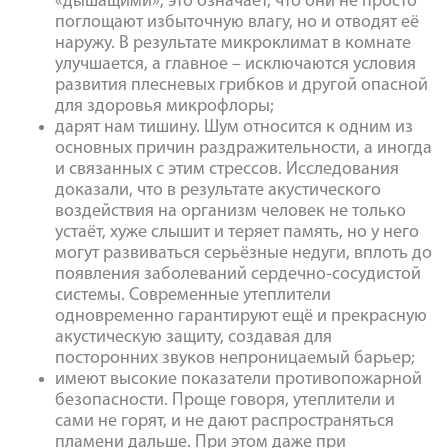
«дышащими», это означает, что они не просто
поглощают избыточную влагу, но и отводят её
наружу. В результате микроклимат в комнате
улучшается, а главное – исключаются условия
развития плесневых грибков и другой опасной
для здоровья микрофлоры;
дарят нам тишину. Шум относится к одним из
основных причин раздражительности, а иногда
и связанных с этим стрессов. Исследования
доказали, что в результате акустического
воздействия на организм человек не только
устаёт, хуже слышит и теряет память, но у него
могут развиваться серьёзные недуги, вплоть до
появления заболеваний сердечно-сосудистой
системы. Современные утеплители
одновременно гарантируют ещё и прекрасную
акустическую защиту, создавая для
посторонних звуков непроницаемый барьер;
имеют высокие показатели противопожарной
безопасности. Проще говоря, утеплители и
сами не горят, и не дают распространяться
пламени дальше. При этом даже при