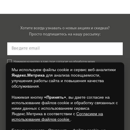
Хотите всегда узнавать о новых акциях и скидках?
Просто подпишитесь на нашу рассылку:
Нажимая на кнопку, я даю свое согласие на обработку моих
персональных данных, на условиях и для целей, определенных в
Мы используем файлы cookie и сервис веб-аналитики
Согласии на обработку персональных данных
.
Яндекс.Метрика
для анализа посещаемости,
улучшения работы сайта и повышения качества
Подписаться
обслуживания.
Нажимая кнопку
«Принять»
, вы даете согласие на
+7 (4812) 548-777
использование файлов cookie и обработку связанных с
ними данных с использованием сервиса
Яндекс.Метрика в соответствии с
Согласием на
использование файлов cookie
.