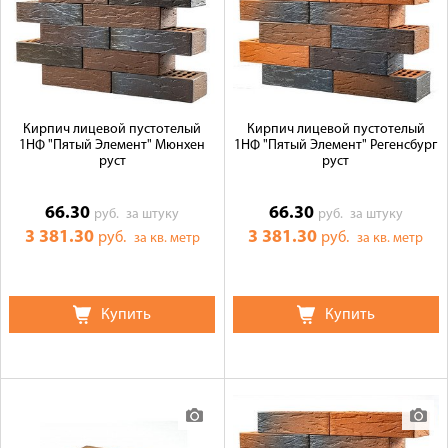
Галерея объектов
Контакты
Кирпич лицевой пустотелый
Кирпич лицевой пустотелый
1НФ "Пятый Элемент" Мюнхен
1НФ "Пятый Элемент" Регенсбург
руст
руст
66.30
66.30
руб.
за штуку
руб.
за штуку
3 381.30
3 381.30
руб.
руб.
за кв. метр
за кв. метр
Купить
Купить