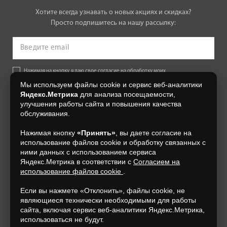
Хотите всегда узнавать о новых акциях и скидках?
Просто подпишитесь на нашу рассылку:
Нажимая на кнопку, я даю свое согласие на обработку моих
персональных данных, на условиях и для целей, определенных в
Мы используем файлы cookie и сервис веб-аналитики
Согласии на обработку персональных данных
.
Яндекс.Метрика
для анализа посещаемости,
улучшения работы сайта и повышения качества
Подписаться
обслуживания.
Нажимая кнопку
«Принять»
, вы даете согласие на
+7 (4812) 548-777
использование файлов cookie и обработку связанных с
ними данных с использованием сервиса
Яндекс.Метрика в соответствии с
Согласием на
использование файлов cookie
.
Если вы нажмете «Отклонить», файлы cookie, не
являющиеся технически необходимыми для работы
сайта, включая сервис веб-аналитики Яндекс.Метрика,
использоваться не будут.