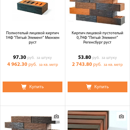
Полнотелый лицевой кирпич
Кирпич лицевой пустотелый
1НФ "Пятый Элемент" Мюнхен
0,7НФ "Пятый Элемент"
руст
Регенсбург руст
97.30
53.80
руб.
за штуку
руб.
за штуку
4 962.30
2 743.80
руб.
руб.
за кв. метр
за кв. метр
Купить
Купить