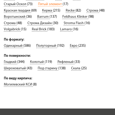
Старый Оскол
(73)
Пятый элемент
(17)
Красная гвардия
(69)
Керма
(215)
Recke
(82)
Строма
(48)
Воротынский
(36)
Barrum
(137)
Feldhaus Klinker
(98)
Строма
(48)
Строма Дизайн
(30)
Stroma Flash
(16)
Volgabrick
(15)
Real Brick
(183)
Lamaro
(16)
По формату:
Одинарный
(586)
Полуторный
(192)
Евро
(235)
По поверхности:
Гладкий
(344)
Колотый
(119)
Рифленый
(33)
Шероховатый
(43)
Под старину
(138)
Скала
(25)
По виду кирпича:
Могилевский КСИ
(8)