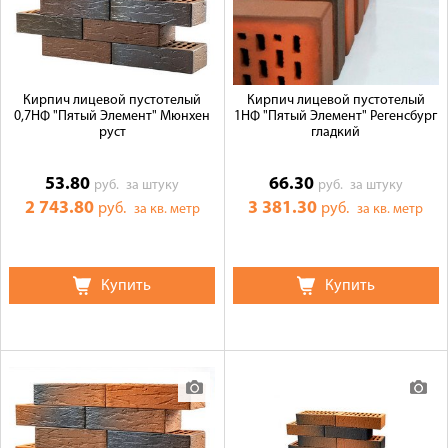
Кирпич лицевой пустотелый
Кирпич лицевой пустотелый
0,7НФ "Пятый Элемент" Мюнхен
1НФ "Пятый Элемент" Регенсбург
руст
гладкий
53.80
66.30
руб.
за штуку
руб.
за штуку
2 743.80
3 381.30
руб.
руб.
за кв. метр
за кв. метр
Купить
Купить