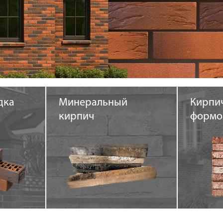
дка
Минеральный
Кирпи
кирпич
формо