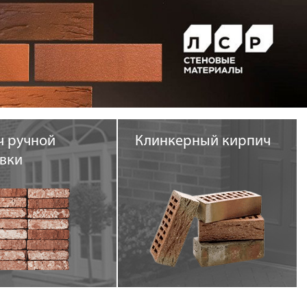
ч ручной
Клинкерный кирпич
вки