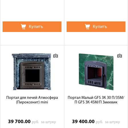
Купить
Купить
Портал для печей Атмосфера
Портал Малый GFS ЗК 30 П/35М/
(Пироксенит) mini
П GFS ЗК 45М/П Змеевик
39 700.00
39 400.00
руб.
за штуку
руб.
за штуку