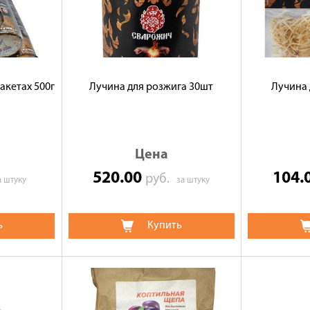
акетах 500г
Лучина для розжига 30шт
Лучина 
Цена
520.00
104.
руб.
а штуку
за штуку
ь
Купить