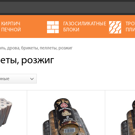
КИРПИЧ
ГАЗОСИЛИКАТНЫЕ
ТРО
ПЕЧНОЙ
БЛОКИ
ПЛИ
оль, дрова, брикеты, пеллеты, розжиг
леты, розжиг
рные