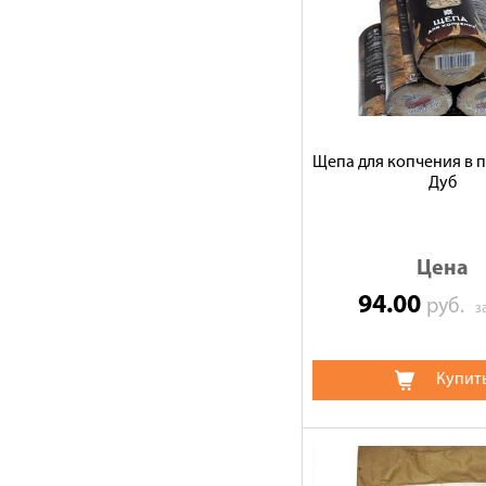
Щепа для копчения в п
Дуб
Цена
94.00
руб.
з
Купит