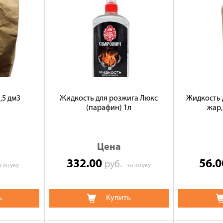
,5 дм3
Жидкость для розжига Люкс
Жидкость 
(парафин) 1л
жар,
Цена
332.00
56.
руб.
а штуку
за штуку
ь
Купить