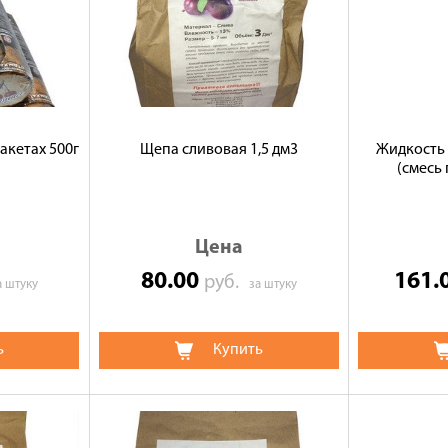
акетах 500г
Щепа сливовая 1,5 дм3
Жидкость 
(смесь
Цена
80.00
161.
руб.
а штуку
за штуку
ь
Купить