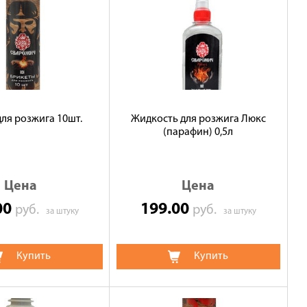
для розжига 10шт.
Жидкость для розжига Люкс
(парафин) 0,5л
Цена
Цена
00
199.00
руб.
руб.
за штуку
за штуку
Купить
Купить