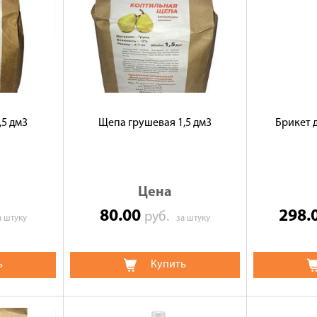
,5 дм3
Щепа грушевая 1,5 дм3
Брикет 
Цена
80.00
298.
руб.
а штуку
за штуку
ь
Купить