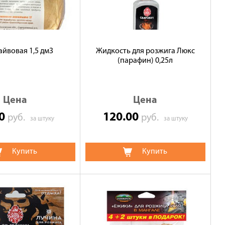
йвовая 1,5 дм3
Жидкость для розжига Люкс
(парафин) 0,25л
Цена
Цена
00
120.00
руб.
руб.
за штуку
за штуку
Купить
Купить