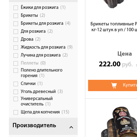
(1)
Ёжики для розжига
Галерея объектов
(2)
Брикеты
Контакты
(4)
Брикеты для розжига
Брикеты топливные Pi
кг-12 штук в уп / 100 
(2)
Для розжига
(2)
Дрова
(9)
Жидкость для розжига
Цена
(2)
Лучина для розжига
222.00
(0)
Пеллеты
руб.
Полено длительного
(1)
горения
(1)
Спички
Купит
(3)
Уголь древесный
Универсальный
(1)
очиститель
(15)
Щепа для копчения
Производитель