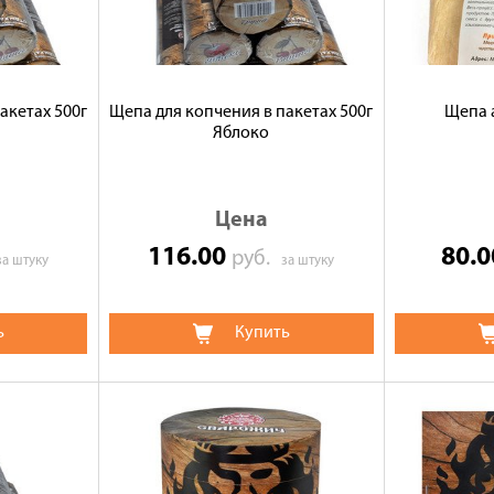
акетах 500г
Щепа для копчения в пакетах 500г
Щепа а
Яблоко
Цена
116.00
80.
руб.
за штуку
за штуку
ь
Купить