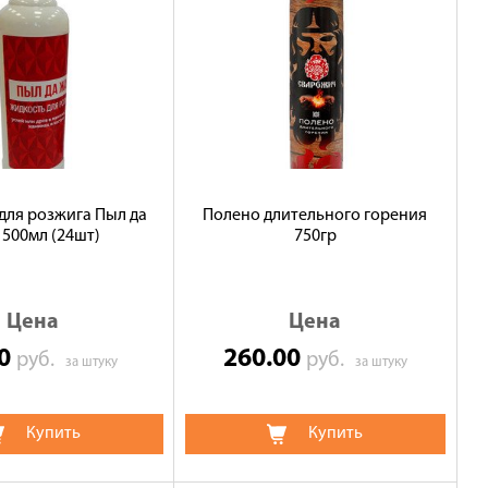
для розжига Пыл да
Полено длительного горения
 500мл (24шт)
750гр
Цена
Цена
00
260.00
руб.
руб.
за штуку
за штуку
Купить
Купить