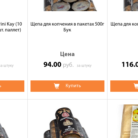
ni Kay (10
Щепа для копчения в пакетах 500г
Щепа для ко
шт. паллет)
Бук
Цена
94.00
116.
руб.
за штуку
за штуку
ь
Купить