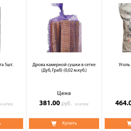
га 5шт.
Дрова камерной сушки в сетке
Уголь
(Дуб, Граб) (0,02 м.куб.)
Цена
381.00
464.
руб.
за штуку
за штуку
ь
Купить