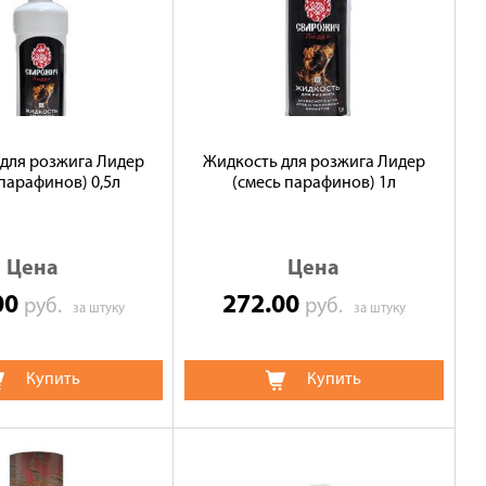
для розжига Лидер
Жидкость для розжига Лидер
 парафинов) 0,5л
(смесь парафинов) 1л
Цена
Цена
00
272.00
руб.
руб.
за штуку
за штуку
Купить
Купить