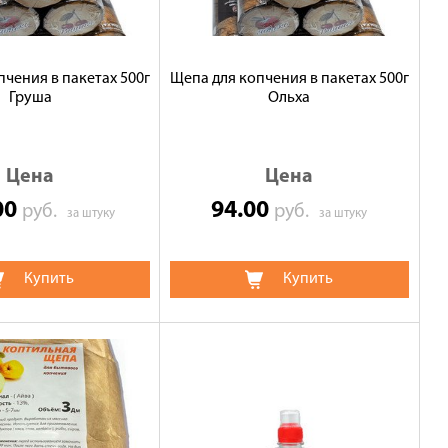
пчения в пакетах 500г
Щепа для копчения в пакетах 500г
Груша
Ольха
Цена
Цена
00
94.00
руб.
руб.
за штуку
за штуку
Купить
Купить