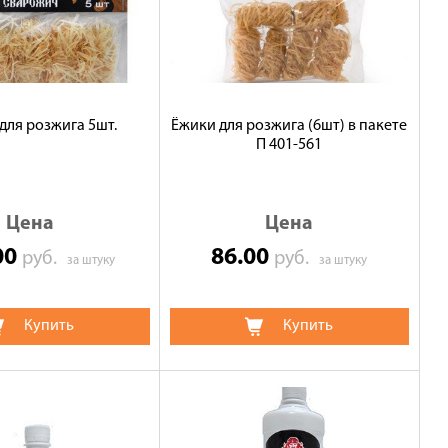
для розжига 5шт.
Ёжики для розжига (6шт) в пакете
П 401-561
Цена
Цена
00
86.00
руб.
руб.
за штуку
за штуку
Купить
Купить