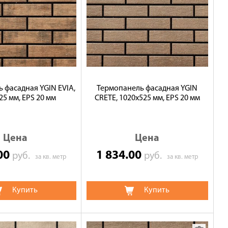
 фасадная YGIN EVIA,
Термопанель фасадная YGIN
25 мм, EPS 20 мм
CRETE, 1020х525 мм, EPS 20 мм
Цена
Цена
.00
1 834.00
руб.
руб.
за кв. метр
за кв. метр
Купить
Купить