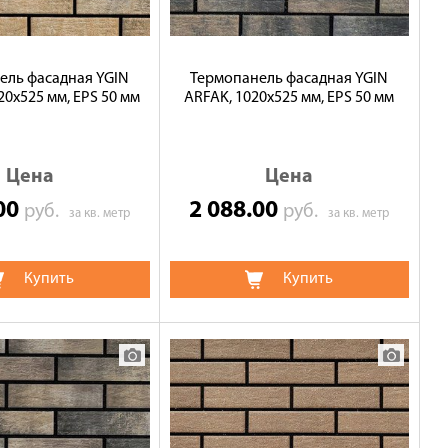
ель фасадная YGIN
Термопанель фасадная YGIN
20х525 мм, EPS 50 мм
ARFAK, 1020х525 мм, EPS 50 мм
Цена
Цена
.00
2 088.00
руб.
руб.
за кв. метр
за кв. метр
Купить
Купить