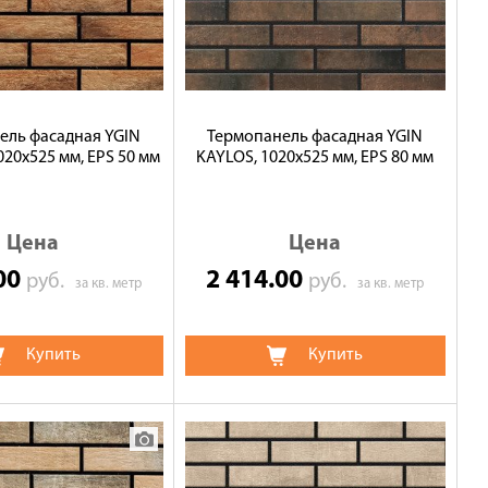
ель фасадная YGIN
Термопанель фасадная YGIN
20х525 мм, EPS 50 мм
KAYLOS, 1020х525 мм, EPS 80 мм
Цена
Цена
.00
2 414.00
руб.
руб.
за кв. метр
за кв. метр
Купить
Купить