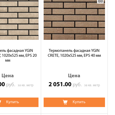
ель фасадная YGIN
Термопанель фасадная YGIN
 1020х525 мм, EPS 20
CRETE, 1020х525 мм, EPS 40 мм
мм
Цена
Цена
.00
2 051.00
руб.
руб.
за кв. метр
за кв. метр
Купить
Купить