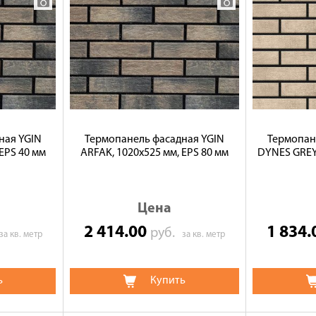
ная YGIN
Термопанель фасадная YGIN
Термопан
EPS 40 мм
ARFAK, 1020х525 мм, EPS 80 мм
DYNES GREY,
Цена
2 414.00
1 834
руб.
за кв. метр
за кв. метр
ь
Купить