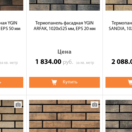
ная YGIN
Термопанель фасадная YGIN
Термопан
 EPS 50 мм
ARFAK, 1020х525 мм, EPS 20 мм
SANDIA, 10
Цена
1 834.00
2 088
руб.
за кв. метр
за кв. метр
ь
Купить