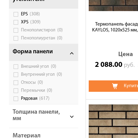
Галерея объектов
(308)
EPS
Контакты
(309)
XPS
Термопанель фасад
(0)
KAYLOS, 1020х525 мм,
Пенополистирол
(0)
Пенополиуретан
Форма панели
Цена
2 088.00
руб.
(0)
Внешний угол
(0)
Внутренний угол
(0)
Откосы
Купит
(0)
Перемычки
(617)
Рядовая
Толщина панели,
мм
Материал