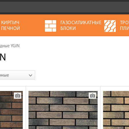
КИРПИЧ
ГАЗОСИЛИКАТНЫЕ
ТРО
ПЕЧНОЙ
БЛОКИ
ПЛИ
дные YGIN
IN
рные