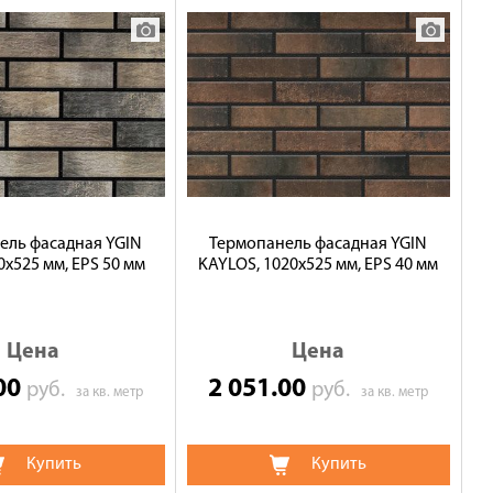
ель фасадная YGIN
Термопанель фасадная YGIN
0х525 мм, EPS 50 мм
KAYLOS, 1020х525 мм, EPS 40 мм
Цена
Цена
.00
2 051.00
руб.
руб.
за кв. метр
за кв. метр
Купить
Купить