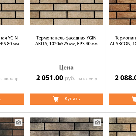
ная YGIN
Термопанель фасадная YGIN
Термопан
EPS 80 мм
AKITA, 1020х525 мм, EPS 40 мм
ALARCON, 10
Цена
2 051.00
2 088
руб.
за кв. метр
за кв. метр
ь
Купить