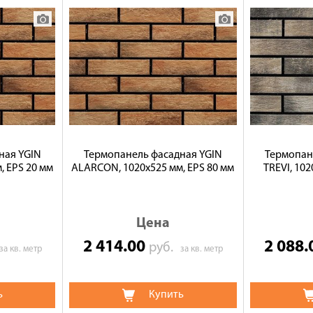
ная YGIN
Термопанель фасадная YGIN
Термопан
, EPS 20 мм
ALARCON, 1020х525 мм, EPS 80 мм
TREVI, 102
Цена
2 414.00
2 088
руб.
за кв. метр
за кв. метр
ь
Купить