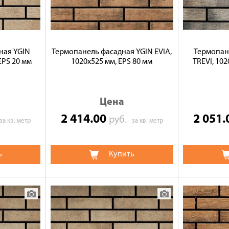
ная YGIN
Термопанель фасадная YGIN EVIA,
Термопан
EPS 20 мм
1020х525 мм, EPS 80 мм
TREVI, 102
Цена
2 414.00
2 051
руб.
за кв. метр
за кв. метр
ь
Купить