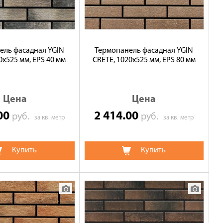
ель фасадная YGIN
Термопанель фасадная YGIN
0х525 мм, EPS 40 мм
CRETE, 1020х525 мм, EPS 80 мм
Цена
Цена
.00
2 414.00
руб.
руб.
за кв. метр
за кв. метр
Купить
Купить