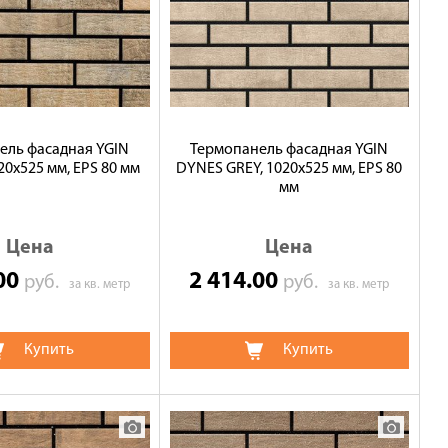
ель фасадная YGIN
Термопанель фасадная YGIN
20х525 мм, EPS 80 мм
DYNES GREY, 1020х525 мм, EPS 80
мм
Цена
Цена
.00
2 414.00
руб.
руб.
за кв. метр
за кв. метр
Купить
Купить