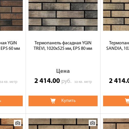
ная YGIN
Термопанель фасадная YGIN
Термопан
 EPS 60 мм
TREVI, 1020х525 мм, EPS 80 мм
SANDIA, 10
Цена
2 414.00
2 414
руб.
за кв. метр
за кв. метр
ь
Купить