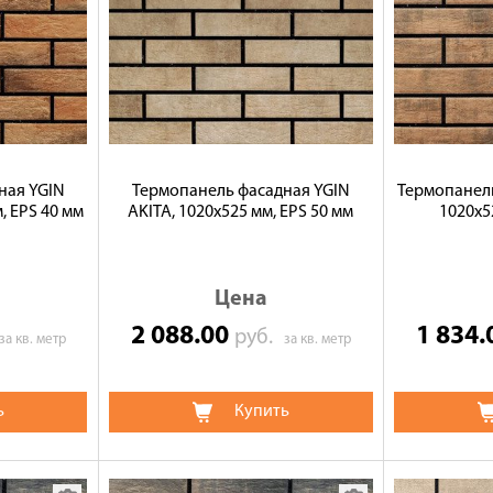
ная YGIN
Термопанель фасадная YGIN
Термопанель
, EPS 40 мм
AKITA, 1020х525 мм, EPS 50 мм
1020х5
Цена
2 088.00
1 834
руб.
за кв. метр
за кв. метр
ь
Купить