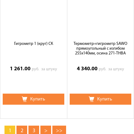
Гигрометр 1 (круг) СК
Термометр+гигрометр SAWO
прямоугольный с изгибом
255х140мм, осина 271-TНВA
1 261.00
4 340.00
руб.
за штуку
руб.
за штуку
Купить
Купить
1
2
3
>
>>