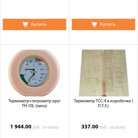
Купить
Купить
Термометр+гигрометр круг
Термометр ТСС-4 в коробочке (
ТН-10L (липа)
П.Т.З.)
1 944.00
337.00
руб.
за штуку
руб.
за штуку