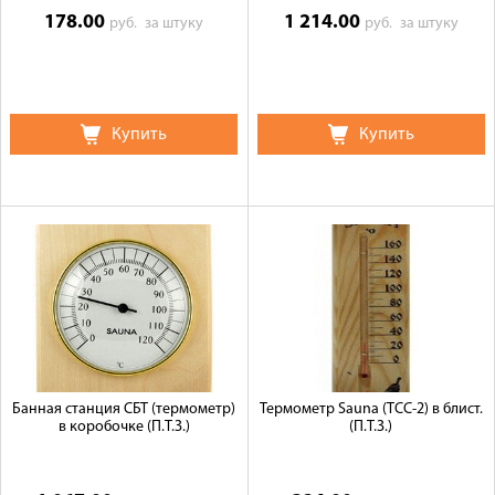
178.00
1 214.00
руб.
за штуку
руб.
за штуку
Купить
Купить
Банная станция СБТ (термометр)
Термометр Sauna (ТСС-2) в блист.
в коробочке (П.Т.З.)
(П.Т.З.)