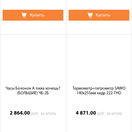
Купить
Купить
Часы Бочонок А пива хочешь?
Термометр+гигрометр SAWO
(БОЛЬШИЕ) ЧБ-2Б
140х255мм кедр 222-ТНD
2 864.00
4 871.00
руб.
за штуку
руб.
за штуку