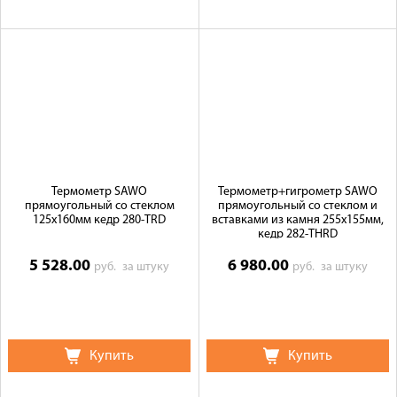
Термометр SAWO
Термометр+гигрометр SAWO
прямоугольный со стеклом
прямоугольный со стеклом и
125х160мм кедр 280-TRD
вставками из камня 255х155мм,
кедр 282-THRD
5 528.00
6 980.00
руб.
за штуку
руб.
за штуку
Купить
Купить