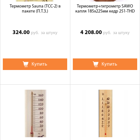
Термометр Sauna (ТСС-2) в
Термометр+гигрометр SAWO
пакете (П.Т.З.)
капля 185х225мм кедр 251-TНD
324.00
4 208.00
руб.
за штуку
руб.
за штуку
Купить
Купить