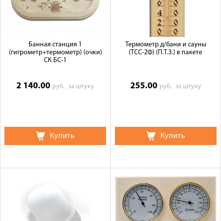
Банная станция 1
Термометр д/бани и сауны
(гигрометр+термометр) (очки)
(ТСС-2Ф) (П.Т.З.) в пакете
СК БС-1
2 140.00
255.00
руб.
за штуку
руб.
за штуку
Купить
Купить