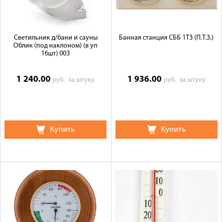
Светильник д/бани и сауны
Банная станция СББ 1ТЗ (П.Т.З.)
Облик (под наклоном) (в уп
16шт) 003
1 240.00
1 936.00
руб.
за штуку
руб.
за штуку
Купить
Купить