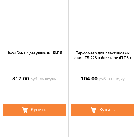
Часы Баня с девушками ЧР-БД
Термометр для пластиковых
окон ТБ-223 в блистере (П.Т.З.)
817.00
104.00
руб.
за штуку
руб.
за штуку
Купить
Купить