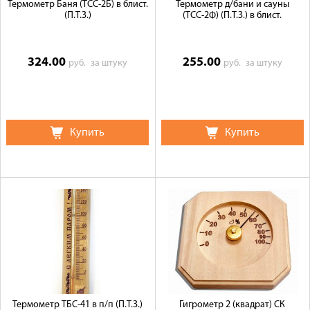
Термометр Баня (ТСС-2Б) в блист.
Термометр д/бани и сауны
(П.Т.З.)
(ТСС-2Ф) (П.Т.З.) в блист.
324.00
255.00
руб.
за штуку
руб.
за штуку
Купить
Купить
Термометр ТБС-41 в п/п (П.Т.З.)
Гигрометр 2 (квадрат) СК