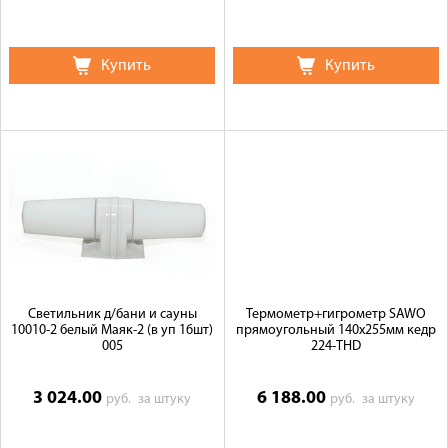
Купить
Купить
Светильник д/бани и сауны
Термометр+гигрометр SAWO
10010-2 белый Маяк-2 (в уп 16шт)
прямоугольный 140х255мм кедр
005
224-ТНD
3 024.00
6 188.00
руб.
за штуку
руб.
за штуку