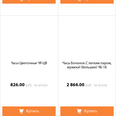
Часы Цветочные ЧР-ЦВ
Часы Бочонок С легким паром,
мужики! (большие) ЧБ-1Б
826.00
2 864.00
руб.
за штуку
руб.
за штуку
Купить
Купить