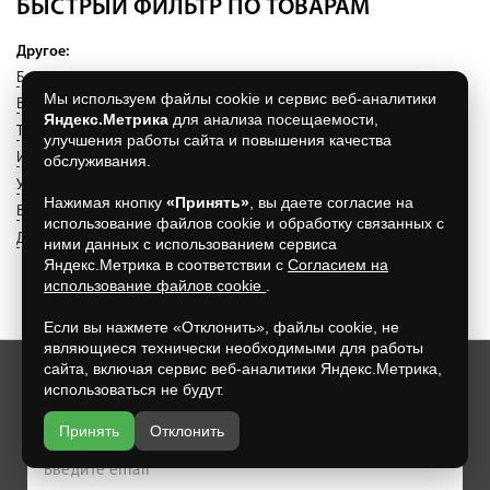
БЫСТРЫЙ ФИЛЬТР ПО ТОВАРАМ
Другое:
Бондарные изделия
(372)
Приборы для бани и сауны
(131)
Мы используем файлы cookie и сервис веб-аналитики
Веники, масла, запарки
(0)
Одежда для бани и сауны
(168)
Яндекс.Метрика
для анализа посещаемости,
Таблички, картины, панно
(146)
улучшения работы сайта и повышения качества
Изделия из гималайской соли
(21)
обслуживания.
Уголь, дрова, брикеты, пеллеты, розжиг
(41)
Нажимая кнопку
«Принять»
, вы даете согласие на
Вагонка, полок для бани
(300)
Обработка древесины
(9)
использование файлов cookie и обработку связанных с
Двери и форточки
(584)
Мебель для бани
(35)
ними данных с использованием сервиса
Яндекс.Метрика в соответствии с
Согласием на
использование файлов cookie
.
Если вы нажмете «Отклонить», файлы cookie, не
являющиеся технически необходимыми для работы
сайта, включая сервис веб-аналитики Яндекс.Метрика,
использоваться не будут.
Хотите всегда узнавать о новых акциях и скидках?
Просто подпишитесь на нашу рассылку:
Принять
Отклонить