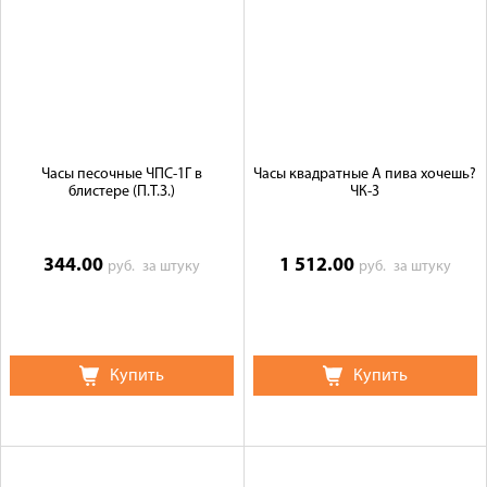
Часы песочные ЧПС-1Г в
Часы квадратные А пива хочешь?
блистере (П.Т.З.)
ЧК-3
344.00
1 512.00
руб.
за штуку
руб.
за штуку
Купить
Купить