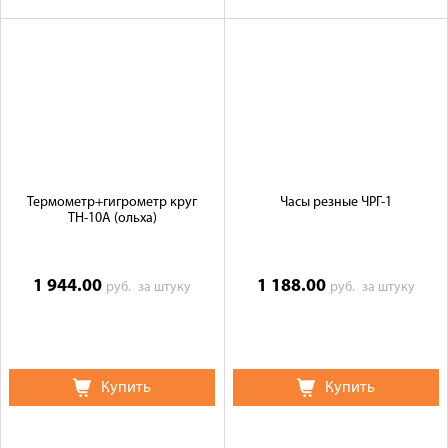
Термометр+гигрометр круг
Часы резные ЧРГ-1
ТН-10А (ольха)
1 944.00
1 188.00
руб.
за штуку
руб.
за штуку
Купить
Купить