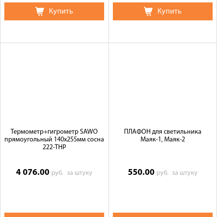
Купить
Купить
Термометр+гигрометр SAWO
ПЛАФОН для светильника
прямоугольный 140х255мм сосна
Маяк-1, Маяк-2
222-ТНP
4 076.00
550.00
руб.
за штуку
руб.
за штуку