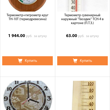
Термометр+гигрометр круг
Термометр сувенирный
ТН-10T (термодревесина)
наружный "Гвоздик" ТСН-4 в
картоне (П.Т.З.)
1 944.00
63.00
руб.
за штуку
руб.
за штуку
Купить
Купить