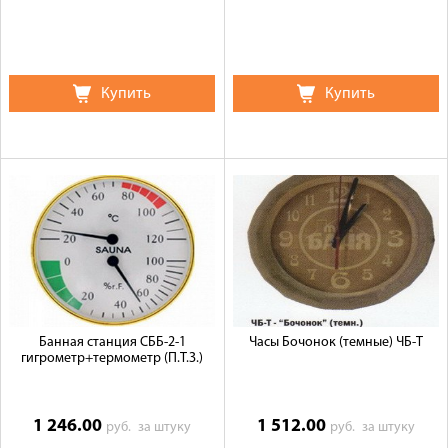
Купить
Купить
Банная станция СББ-2-1
Часы Бочонок (темные) ЧБ-Т
гигрометр+термометр (П.Т.З.)
1 246.00
1 512.00
руб.
за штуку
руб.
за штуку