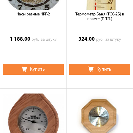
Часы резные ЧРГ-2
Термометр Баня (ТСС-2Б) в
пакете (П.Т.З.)
1 188.00
324.00
руб.
за штуку
руб.
за штуку
Купить
Купить