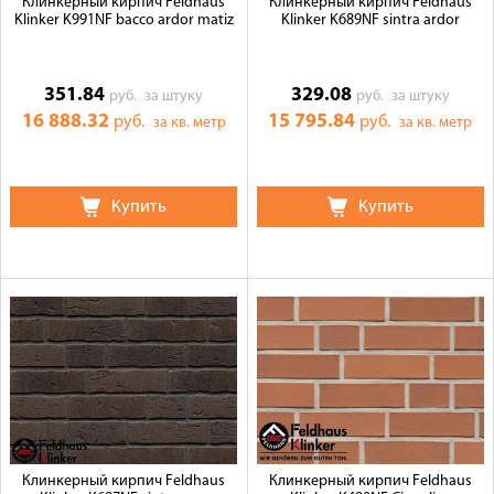
Клинкерный кирпич Feldhaus
Клинкерный кирпич Feldhaus
Klinker K991NF bacco ardor matiz
Klinker K689NF sintra ardor
351.84
329.08
руб.
за штуку
руб.
за штуку
16 888.32
15 795.84
руб.
руб.
за кв. метр
за кв. метр
Купить
Купить
Клинкерный кирпич Feldhaus
Клинкерный кирпич Feldhaus