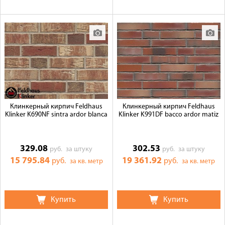
Клинкерный кирпич Feldhaus
Клинкерный кирпич Feldhaus
Klinker K690NF sintra ardor blanca
Klinker K991DF bacco ardor matiz
329.08
302.53
руб.
за штуку
руб.
за штуку
15 795.84
19 361.92
руб.
руб.
за кв. метр
за кв. метр
Купить
Купить