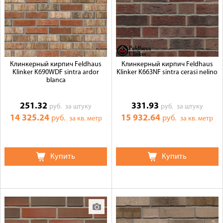
Галерея объектов
Контакты
Клинкерный кирпич Feldhaus
Клинкерный кирпич Feldhaus
Klinker K690WDF sintra ardor
Klinker K663NF sintra cerasi nelino
blanca
251.32
331.93
руб.
за штуку
руб.
за штуку
14 325.24
15 932.64
руб.
руб.
за кв. метр
за кв. метр
Купить
Купить