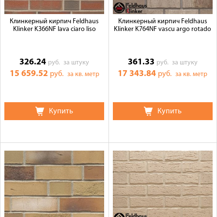
Клинкерный кирпич Feldhaus
Клинкерный кирпич Feldhaus
Klinker K366NF lava ciaro liso
Klinker K764NF vascu argo rotado
326.24
361.33
руб.
за штуку
руб.
за штуку
15 659.52
17 343.84
руб.
руб.
за кв. метр
за кв. метр
Купить
Купить