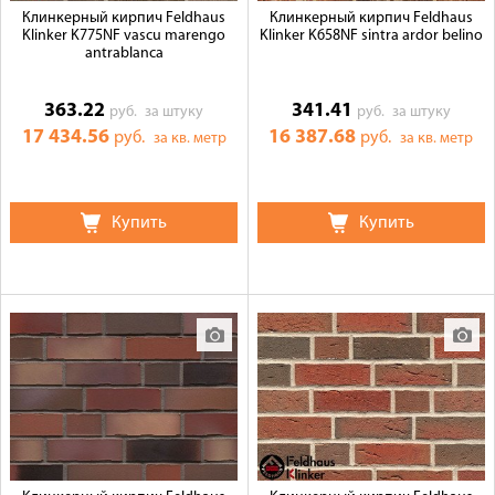
Клинкерный кирпич Feldhaus
Клинкерный кирпич Feldhaus
Klinker K775NF vascu marengo
Klinker K658NF sintra ardor belino
antrablanca
363.22
341.41
руб.
за штуку
руб.
за штуку
17 434.56
16 387.68
руб.
руб.
за кв. метр
за кв. метр
Купить
Купить