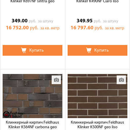
Klinker K697NF sintra geo
Klinker K490NF Ciaro liso
349.00
349.95
руб.
за штуку
руб.
за штуку
16 752.00
16 797.60
руб.
руб.
за кв. метр
за кв. метр
Купить
Купить
Клинкерный кирпич Feldhaus
Клинкерный кирпич Feldhaus
Klinker K564NF carbona geo
Klinker K500NF geo liso