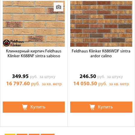
Клинкерный кирпич Feldhaus
Feldhaus Klinker K686WDF sintra
Klinker K688NF sintra sabioso
ardor calino
349.95
246.50
руб.
за штуку
руб.
за штуку
16 797.60
14 050.50
руб.
руб.
за кв. метр
за кв. метр
Купить
Купить