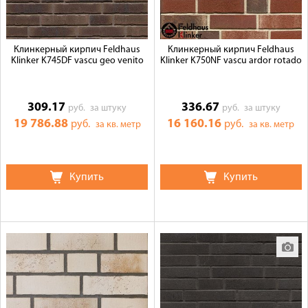
Клинкерный кирпич Feldhaus
Клинкерный кирпич Feldhaus
Klinker K745DF vascu geo venito
Klinker K750NF vascu ardor rotado
309.17
336.67
руб.
за штуку
руб.
за штуку
19 786.88
16 160.16
руб.
руб.
за кв. метр
за кв. метр
Купить
Купить