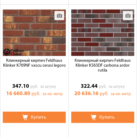
Клинкерный кирпич Feldhaus
Клинкерный кирпич Feldhaus
Klinker K769NF vascu cerasi legoro
Klinker K563DF carbona ardor
rutila
347.10
322.44
руб.
за штуку
руб.
за штуку
16 660.80
20 636.16
руб.
руб.
за кв. метр
за кв. метр
Купить
Купить