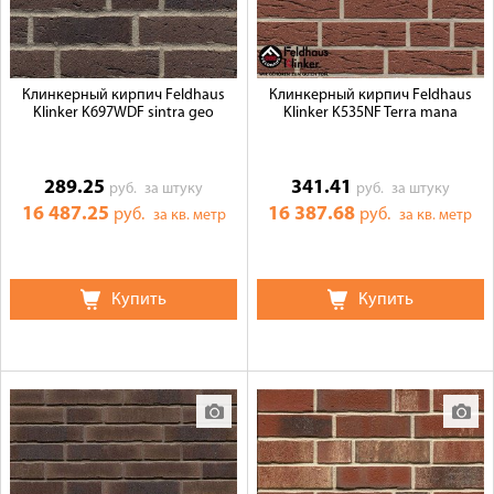
Клинкерный кирпич Feldhaus
Клинкерный кирпич Feldhaus
Klinker K697WDF sintra geo
Klinker K535NF Terra mana
289.25
341.41
руб.
за штуку
руб.
за штуку
16 487.25
16 387.68
руб.
руб.
за кв. метр
за кв. метр
Купить
Купить