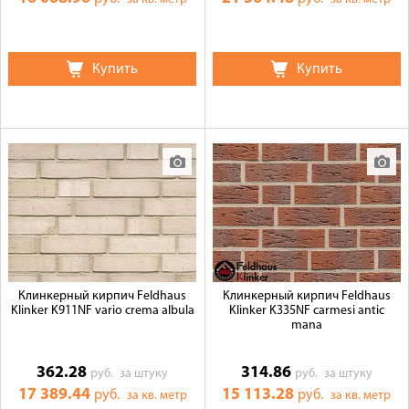
Купить
Купить
Клинкерный кирпич Feldhaus
Клинкерный кирпич Feldhaus
Klinker K911NF vario crema albula
Klinker K335NF carmesi antic
mana
362.28
314.86
руб.
за штуку
руб.
за штуку
17 389.44
15 113.28
руб.
руб.
за кв. метр
за кв. метр