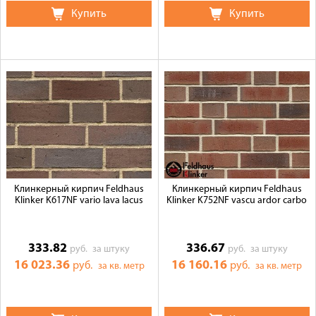
Купить
Купить
Клинкерный кирпич Feldhaus
Клинкерный кирпич Feldhaus
Klinker K617NF vario lava lacus
Klinker K752NF vascu ardor carbo
333.82
336.67
руб.
за штуку
руб.
за штуку
16 023.36
16 160.16
руб.
руб.
за кв. метр
за кв. метр