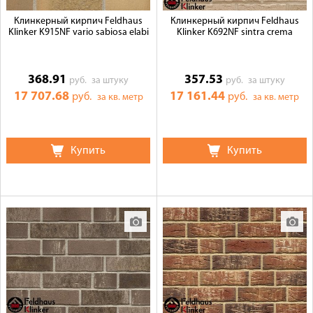
Клинкерный кирпич Feldhaus
Клинкерный кирпич Feldhaus
Klinker K915NF vario sabiosa elabi
Klinker K692NF sintra crema
368.91
357.53
руб.
за штуку
руб.
за штуку
17 707.68
17 161.44
руб.
руб.
за кв. метр
за кв. метр
Купить
Купить