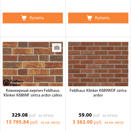
Купить
Купить
Клинкерный кирпич Feldhaus
Feldhaus Klinker K689WDF sintra
Klinker K686NF sintra ardor calino
ardor
329.08
59.00
руб.
за штуку
руб.
за штуку
15 795.84
3 363.00
руб.
руб.
за кв. метр
за кв. метр