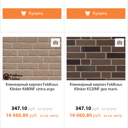
Купить
Купить
Клинкерный кирпич Feldhaus
Клинкерный кирпич Feldhaus
Klinker K680NF sintra argo
Klinker K520NF geo maris
347.10
347.10
руб.
за штуку
руб.
за штуку
16 660.80
16 660.80
руб.
руб.
за кв. метр
за кв. метр