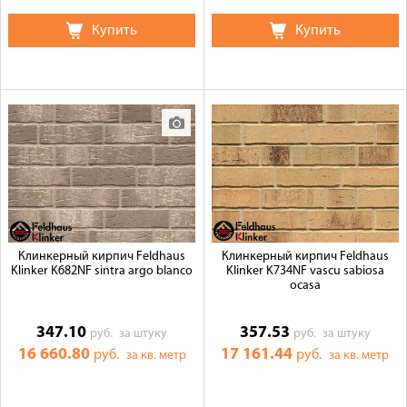
Купить
Купить
Клинкерный кирпич Feldhaus
Клинкерный кирпич Feldhaus
Klinker K682NF sintra argo blanco
Klinker K734NF vascu sabiosa
ocasa
347.10
357.53
руб.
за штуку
руб.
за штуку
16 660.80
17 161.44
руб.
руб.
за кв. метр
за кв. метр