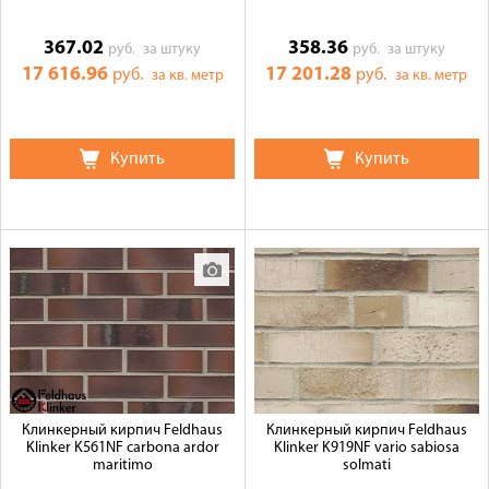
367.02
358.36
руб.
за штуку
руб.
за штуку
17 616.96
17 201.28
руб.
руб.
за кв. метр
за кв. метр
Купить
Купить
Клинкерный кирпич Feldhaus
Клинкерный кирпич Feldhaus
Klinker K561NF carbona ardor
Klinker K919NF vario sabiosa
maritimo
solmati