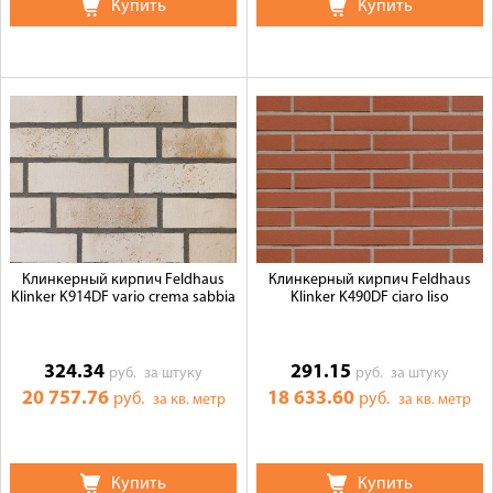
Купить
Купить
Клинкерный кирпич Feldhaus
Клинкерный кирпич Feldhaus
Klinker K914DF vario crema sabbia
Klinker K490DF ciaro liso
324.34
291.15
руб.
за штуку
руб.
за штуку
20 757.76
18 633.60
руб.
руб.
за кв. метр
за кв. метр
Купить
Купить