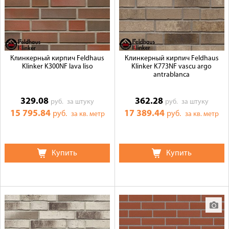
Клинкерный кирпич Feldhaus
Клинкерный кирпич Feldhaus
Klinker K300NF lava liso
Klinker K773NF vascu argo
antrablanca
329.08
362.28
руб.
за штуку
руб.
за штуку
15 795.84
17 389.44
руб.
руб.
за кв. метр
за кв. метр
Купить
Купить