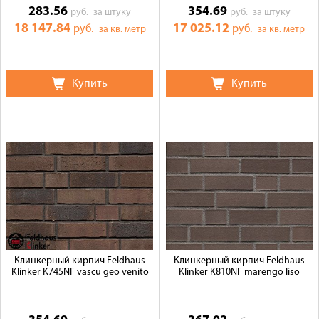
283.56
354.69
руб.
за штуку
руб.
за штуку
18 147.84
17 025.12
руб.
руб.
за кв. метр
за кв. метр
Купить
Купить
Клинкерный кирпич Feldhaus
Клинкерный кирпич Feldhaus
Klinker K745NF vascu geo venito
Klinker K810NF marengo liso