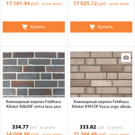
17 161.44
17 025.12
руб.
руб.
за кв. метр
за кв. метр
Купить
Купить
Клинкерный кирпич Feldhaus
Клинкерный кирпич Feldhaus
Klinker K662NF sintra lava azur
Klinker K941DF Vascu argo albula
334.77
333.82
руб.
за штуку
руб.
за штуку
16 068.96
21 364.48
руб.
руб.
за кв. метр
за кв. метр