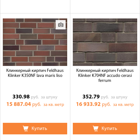
Клинкерный кирпич Feldhaus
Клинкерный кирпич Feldhaus
Klinker K350NF lava maris liso
Klinker K704NF accudo cerasi
ferrum
330.98
352.79
руб.
за штуку
руб.
за штуку
15 887.04
16 933.92
руб.
руб.
за кв. метр
за кв. метр
Купить
Купить