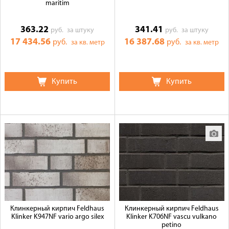
maritim
363.22
341.41
руб.
за штуку
руб.
за штуку
17 434.56
16 387.68
руб.
руб.
за кв. метр
за кв. метр
Купить
Купить
Клинкерный кирпич Feldhaus
Клинкерный кирпич Feldhaus
Klinker K947NF vario argo silex
Klinker K706NF vascu vulkano
petino