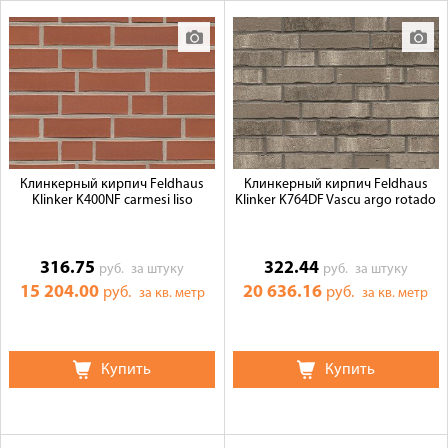
Клинкерный кирпич Feldhaus
Клинкерный кирпич Feldhaus
Klinker K400NF carmesi liso
Klinker K764DF Vascu argo rotado
316.75
322.44
руб.
за штуку
руб.
за штуку
15 204.00
20 636.16
руб.
руб.
за кв. метр
за кв. метр
Купить
Купить