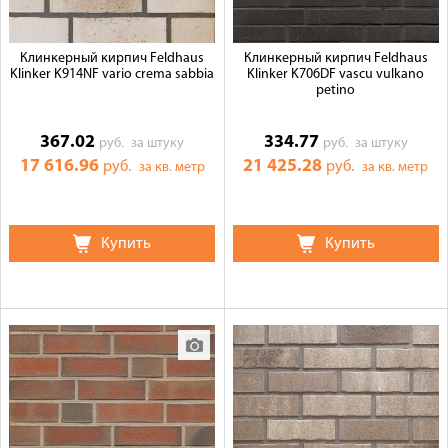
Клинкерный кирпич Feldhaus
Клинкерный кирпич Feldhaus
Klinker K914NF vario crema sabbia
Klinker K706DF vascu vulkano
petino
367.02
334.77
руб.
за штуку
руб.
за штуку
17 616.96
21 425.28
руб.
руб.
за кв. метр
за кв. метр
Купить
Купить