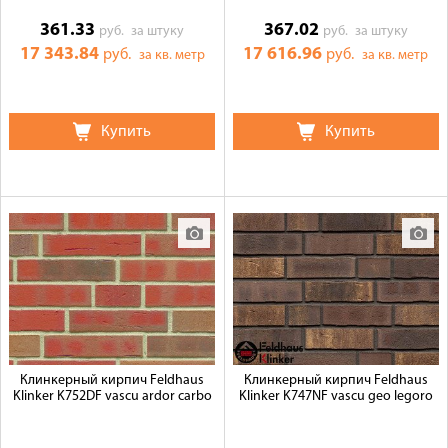
361.33
367.02
руб.
за штуку
руб.
за штуку
17 343.84
17 616.96
руб.
руб.
за кв. метр
за кв. метр
Купить
Купить
Клинкерный кирпич Feldhaus
Клинкерный кирпич Feldhaus
Klinker K752DF vascu ardor carbo
Klinker K747NF vascu geo legoro