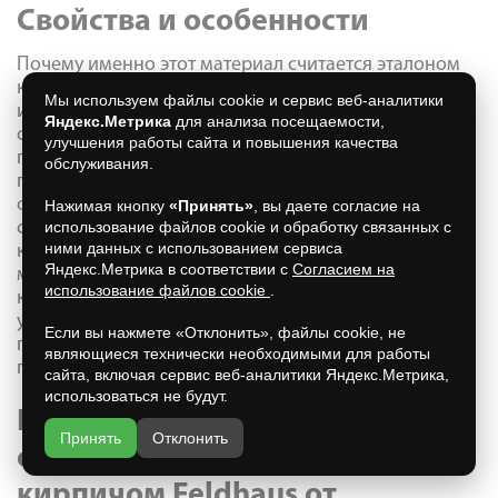
Свойства и особенности
Почему именно этот материал считается эталоном
качества и прочности? Это можно объяснить
Мы используем файлы cookie и сервис веб-аналитики
исключительными гарантиями, предоставляемые
Яндекс.Метрика
для анализа посещаемости,
самим производителем более, чем с
улучшения работы сайта и повышения качества
полуторавековым опытом работы. В основе
обслуживания.
производства лежит высокоточная технология
формовки, ступенчатый обжиг (более 1250 С),
Нажимая кнопку
«Принять»
, вы даете согласие на
совмещение тугоплавких и легкоплавких
использование файлов cookie и обработку связанных с
ними данных с использованием сервиса
компонентов в одну пастообразную однородную
Яндекс.Метрика в соответствии с
Согласием на
массу. В результате получается исключительного
использование файлов cookie
.
качества материал с природной прочностью и
устойчивостью к разрушительным факторам (влага,
Если вы нажмете «Отклонить», файлы cookie, не
прямые солнечные лучи, низкая температура,
являющиеся технически необходимыми для работы
перепады температур).
сайта, включая сервис веб-аналитики Яндекс.Метрика,
использоваться не будут.
Преимущества при
Принять
Отклонить
оформлении облицовочным
кирпичом
Feldhaus
от