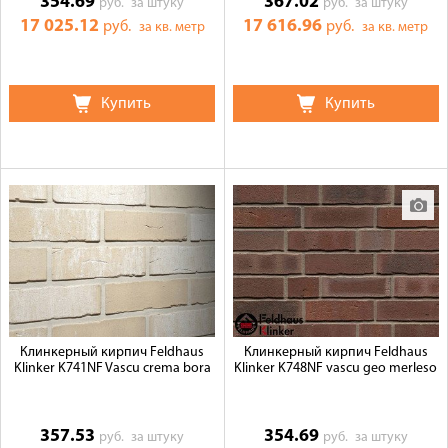
354.69
367.02
руб.
за штуку
руб.
за штуку
17 025.12
17 616.96
руб.
руб.
за кв. метр
за кв. метр
Купить
Купить
Клинкерный кирпич Feldhaus
Клинкерный кирпич Feldhaus
Klinker K741NF Vascu crema bora
Klinker K748NF vascu geo merleso
357.53
354.69
руб.
за штуку
руб.
за штуку