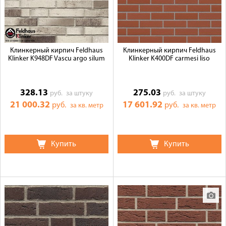
Клинкерный кирпич Feldhaus
Клинкерный кирпич Feldhaus
Klinker K948DF Vascu argo silum
Klinker K400DF carmesi liso
328.13
275.03
руб.
за штуку
руб.
за штуку
21 000.32
17 601.92
руб.
руб.
за кв. метр
за кв. метр
Купить
Купить