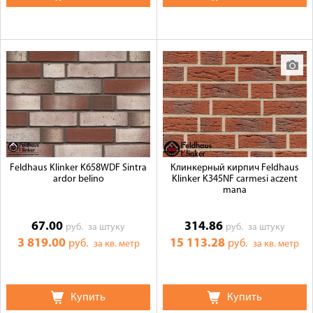
Feldhaus Klinker K658WDF Sintra
Клинкерный кирпич Feldhaus
ardor belino
Klinker K345NF carmesi aczent
mana
67.00
314.86
руб.
за штуку
руб.
за штуку
3 819.00
15 113.28
руб.
руб.
за кв. метр
за кв. метр
Купить
Купить