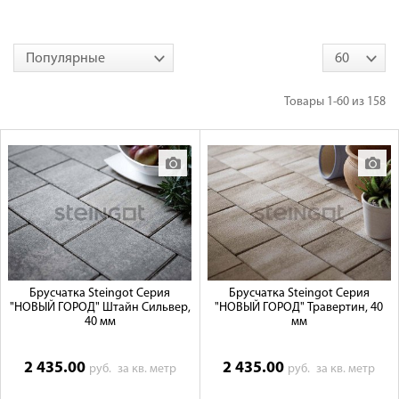
Галерея объектов
Популярные
60
Контакты
Товары
1-60
из
158
Брусчатка Steingot Серия
Брусчатка Steingot Серия
"НОВЫЙ ГОРОД" Штайн Сильвер,
"НОВЫЙ ГОРОД" Травертин, 40
40 мм
мм
2 435.00
2 435.00
руб.
за кв. метр
руб.
за кв. метр