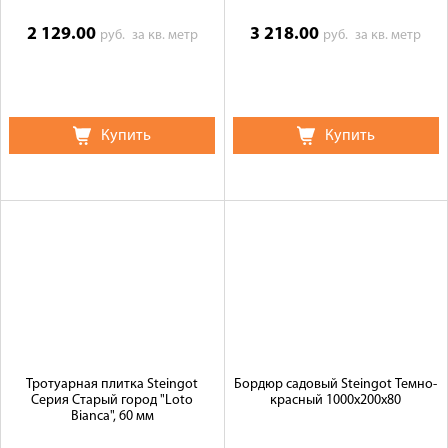
2 129.00
3 218.00
руб.
за кв. метр
руб.
за кв. метр
Купить
Купить
Тротуарная плитка Steingot
Бордюр садовый Steingot Темно-
Серия Старый город "Loto
красный 1000х200х80
Bianca", 60 мм