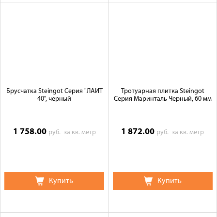
Брусчатка Steingot Серия "ЛАЙТ
Тротуарная плитка Steingot
40", черный
Серия Маринталь Черный, 60 мм
1 758.00
1 872.00
руб.
за кв. метр
руб.
за кв. метр
Купить
Купить