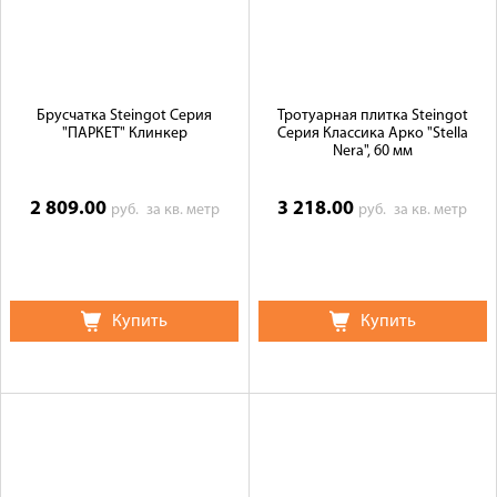
Брусчатка Steingot Серия
Тротуарная плитка Steingot
"ПАРКЕТ" Клинкер
Серия Классика Арко "Stella
Nera", 60 мм
2 809.00
3 218.00
руб.
за кв. метр
руб.
за кв. метр
Купить
Купить