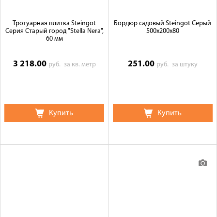
Тротуарная плитка Steingot
Бордюр садовый Steingot Серый
Серия Старый город "Stella Nera",
500х200х80
60 мм
3 218.00
251.00
руб.
за кв. метр
руб.
за штуку
Купить
Купить