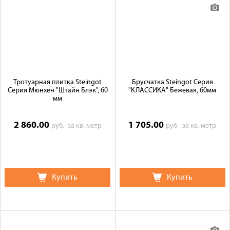
Тротуарная плитка Steingot
Брусчатка Steingot Серия
Серия Мюнхен "Штайн Блэк", 60
"КЛАССИКА" Бежевая, 60мм
мм
2 860.00
1 705.00
руб.
за кв. метр
руб.
за кв. метр
Купить
Купить