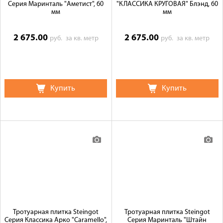
Серия Маринталь "Аметист", 60
"КЛАССИКА КРУГОВАЯ" Блэнд, 60
мм
мм
2 675.00
2 675.00
руб.
за кв. метр
руб.
за кв. метр
Купить
Купить
Тротуарная плитка Steingot
Тротуарная плитка Steingot
Серия Классика Арко "Caramello",
Серия Маринталь "Штайн