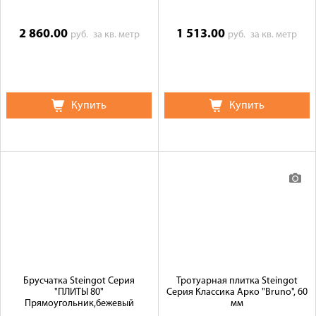
2 860.00
1 513.00
руб.
за кв. метр
руб.
за кв. метр
Купить
Купить
Брусчатка Steingot Серия
Тротуарная плитка Steingot
"ПЛИТЫ 80"
Серия Классика Арко "Bruno", 60
Прямоугольник,бежевый
мм