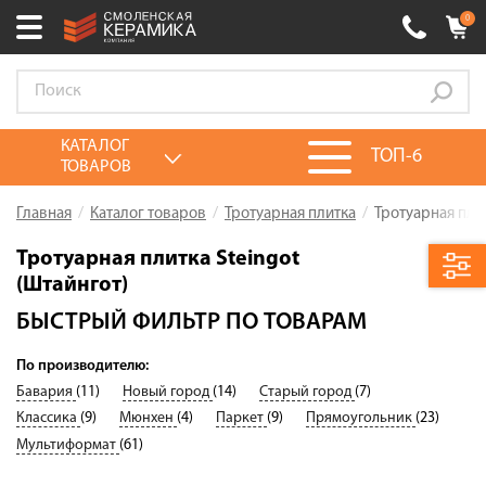
0
Ваш город:
Смоленск
+7 (4812) 548-777
Выберите ваш город:
КАТАЛОГ
ТОП-6
ТОВАРОВ
0 товаров
на сумму
0.00
руб.
Смоленск
Брянск
Москва
Главная
Каталог товаров
Тротуарная плитка
Тротуарная плит
Акции
Тротуарная плитка Steingot
(Штайнгот)
О компании
БЫСТРЫЙ ФИЛЬТР ПО ТОВАРАМ
Калькулятор
По производителю:
Сервис
Бавария
(11)
Новый город
(14)
Старый город
(7)
Оплата
Классика
(9)
Мюнхен
(4)
Паркет
(9)
Прямоугольник
(23)
Доставка
Мультиформат
(61)
Сотрудничество