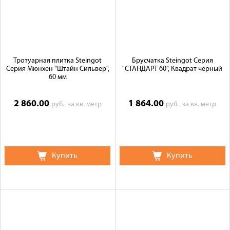
Тротуарная плитка Steingot
Брусчатка Steingot Серия
Серия Мюнхен "Штайн Сильвер",
"СТАНДАРТ 60", Квадрат черный
60 мм
2 860.00
1 864.00
руб.
за кв. метр
руб.
за кв. метр
Купить
Купить