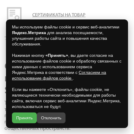
СЕРТИФИКАТЫ НА ТОВАР
Мы используем файлы cookie и сервис веб-аналитики
Яндекс.Метрика
для анализа посещаемости,
улучшения работы сайта и повышения качества
ДОСТАВКА БЕСПЛАТНО
обслуживания.
Нажимая кнопку
«Принять»
, вы даете согласие на
использование файлов cookie и обработку связанных с
Создайте идеальное
ними данных с использованием сервиса
Яндекс.Метрика в соответствии с
Согласием на
пространство с плиткой
использование файлов cookie
.
Steingot
Если вы нажмете «Отклонить», файлы cookie, не
являющиеся технически необходимыми для работы
сайта, включая сервис веб-аналитики Яндекс.Метрика,
Тротуарная плитка Steingot сочетает прочность,
использоваться не будут.
точную геометрию и выразительный дизайн. Она
подходит для частных домов, садовых дорожек,
Принять
Отклонить
парковок, въездных зон, коммерческих и
общественных пространств.