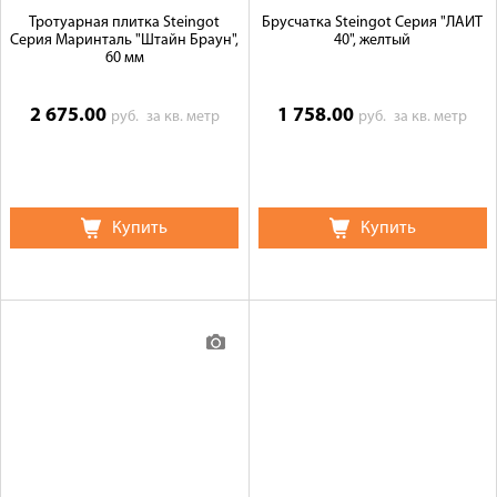
Тротуарная плитка Steingot
Брусчатка Steingot Серия "ЛАЙТ
Серия Маринталь "Штайн Браун",
40", желтый
60 мм
2 675.00
1 758.00
руб.
за кв. метр
руб.
за кв. метр
Купить
Купить