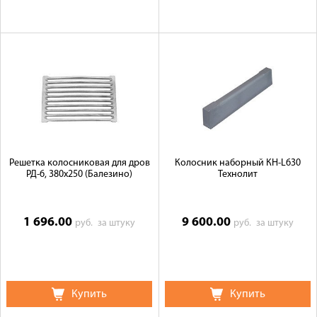
Решетка колосниковая для дров
Колосник наборный КН-L630
РД-6, 380х250 (Балезино)
Технолит
1 696.00
9 600.00
руб.
за штуку
руб.
за штуку
Купить
Купить