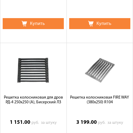
Купить
Купить
Решетка колосниковая для дров
Решетка колосниковая FIRE WAY
РД-4 250х250 (А), Бисерский ЛЗ
(380х250) R104
1 151.00
3 199.00
руб.
за штуку
руб.
за штуку