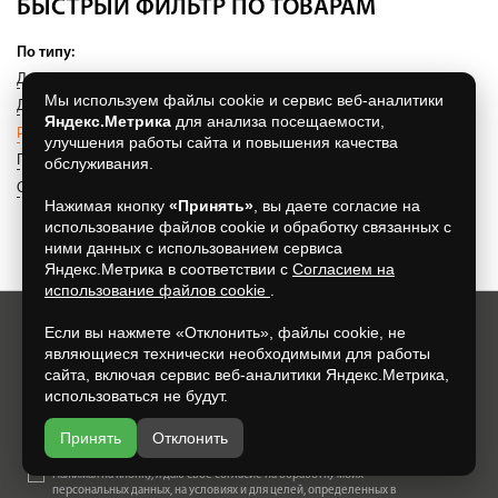
БЫСТРЫЙ ФИЛЬТР ПО ТОВАРАМ
По типу:
Дверцы чугунные печные
(137)
Дверцы поддувальные
(24)
Мы используем файлы cookie и сервис веб-аналитики
Дверцы прочистные
(20)
Задвижки печные
(36)
Яндекс.Метрика
для анализа посещаемости,
Решетки колосниковые
(65)
Порталы чугунные
(7)
улучшения работы сайта и повышения качества
Плиты чугунные
(34)
Духовые шкафы
(34)
обслуживания.
Огнеупорное стекло
(72)
Нажимая кнопку
«Принять»
, вы даете согласие на
использование файлов cookie и обработку связанных с
ними данных с использованием сервиса
Яндекс.Метрика в соответствии с
Согласием на
использование файлов cookie
.
Если вы нажмете «Отклонить», файлы cookie, не
Хотите всегда узнавать о новых акциях и скидках?
являющиеся технически необходимыми для работы
Просто подпишитесь на нашу рассылку:
сайта, включая сервис веб-аналитики Яндекс.Метрика,
использоваться не будут.
Принять
Отклонить
Нажимая на кнопку, я даю свое согласие на обработку моих
персональных данных, на условиях и для целей, определенных в