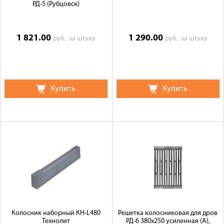
РД-5 (Рубцовск)
1 821.00
1 290.00
руб.
за штуку
руб.
за штуку
Купить
Купить
Колосник наборный КН-L480
Решетка колосниковая для дров
Технолит
РД-6 380х250 усиленная (А),