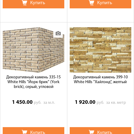
Купить
Купить
Декоративный камень 335-15
Декоративный камень 399-10
White Hills "Йорк брик" (York
White Hills "Хайлэнд", желтый
brick), серый, угловой
1 450.00
1 920.00
руб.
за м.п.
руб.
за кв. метр
Купить
Купить