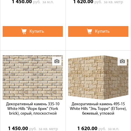
1 450.00
1 620.00
руб.
за м.п.
руб.
за кв. метр
Купить
Купить
Декоративный камень 335-10
Декоративный камень 495-15
White Hills "Йорк брик" (York
White Hills "Эль Торре" (El Torre),
brick), серый, плоскостной
бежевый, угловой
1 450.00
1 620.00
руб.
за кв. метр
руб.
за м.п.