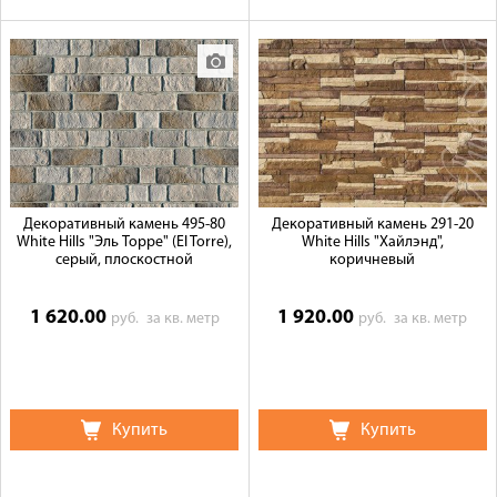
Декоративный камень 495-80
Декоративный камень 291-20
White Hills "Эль Торре" (El Torre),
White Hills "Хайлэнд",
серый, плоскостной
коричневый
1 620.00
1 920.00
руб.
за кв. метр
руб.
за кв. метр
Купить
Купить