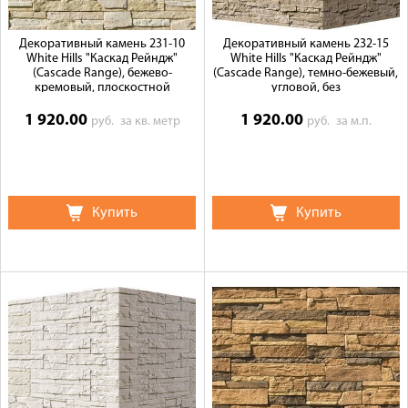
Декоративный камень 231-10
Декоративный камень 232-15
White Hills "Каскад Рейндж"
White Hills "Каскад Рейндж"
(Cascade Range), бежево-
(Cascade Range), темно-бежевый,
кремовый, плоскостной
угловой, без
1 920.00
1 920.00
руб.
за кв. метр
руб.
за м.п.
Купить
Купить