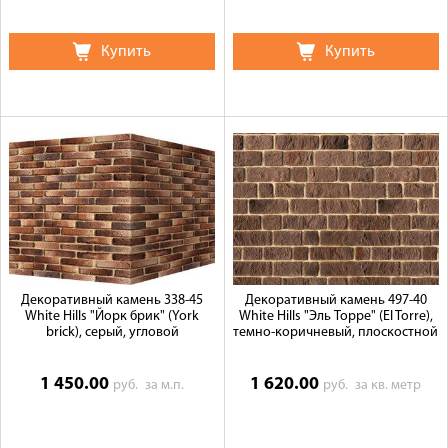
Купить
Купить
Декоративный камень 338-45
Декоративный камень 497-40
White Hills "Йорк брик" (York
White Hills "Эль Торре" (El Torre),
brick), серый, угловой
темно-коричневый, плоскостной
1 450.00
1 620.00
руб.
за м.п.
руб.
за кв. метр