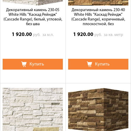
Декоративный камень 230-05
Декоративный камень 230-40
White Hills "Каскад Рейндж"
White Hills "Каскад Рейндж"
(Cascade Range), белый, угловой,
(Cascade Range), коричневый,
без шва
плоскостной, без
1 920.00
1 920.00
руб.
за м.п.
руб.
за кв. метр
Купить
Купить