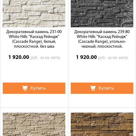
Галерея объектов
Контакты
Декоративный камень 231-00
Декоративный камень 239-80
White Hills "Каскад Рейндж"
White Hills "Каскад Рейндж"
(Cascade Range), белый,
(Cascade Range), угольно-
плоскостной, без шва
черный, плоскостной,
1 920.00
1 920.00
руб.
за кв. метр
руб.
за кв. метр
Купить
Купить