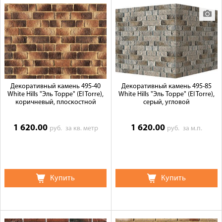
Декоративный камень 495-40
Декоративный камень 495-85
White Hills "Эль Торре" (El Torre),
White Hills "Эль Торре" (El Torre),
коричневый, плоскостной
серый, угловой
1 620.00
1 620.00
руб.
за кв. метр
руб.
за м.п.
Купить
Купить