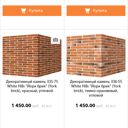
Купить
Купить
Декоративный камень 335-75
Декоративный камень 336-55
White Hills "Йорк брик" (York
White Hills "Йорк брик" (York
brick), красный, угловой
brick), темно-оранжевый,
угловой
1 450.00
1 450.00
руб.
за м.п.
руб.
за м.п.