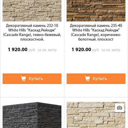
Декоративный камень 232-10
Декоративный камень 235-40
White Hills "Каскад Рейндж"
White Hills "Каскад Рейндж"
(Cascade Range), темно-бежевый,
(Cascade Range), коричнево-
плоскостной,
болотный, плоскост
1 920.00
1 920.00
руб.
за кв. метр
руб.
за кв. метр
Купить
Купить