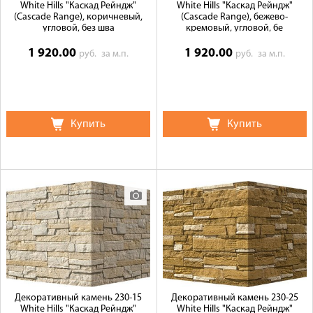
White Hills "Каскад Рейндж"
White Hills "Каскад Рейндж"
(Cascade Range), коричневый,
(Cascade Range), бежево-
угловой, без шва
кремовый, угловой, бе
1 920.00
1 920.00
руб.
за м.п.
руб.
за м.п.
Купить
Купить
Декоративный камень 230-15
Декоративный камень 230-25
White Hills "Каскад Рейндж"
White Hills "Каскад Рейндж"