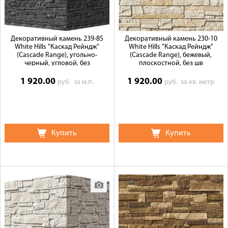
Декоративный камень 239-85
Декоративный камень 230-10
White Hills "Каскад Рейндж"
White Hills "Каскад Рейндж"
(Cascade Range), угольно-
(Cascade Range), бежевый,
черный, угловой, без
плоскостной, без шв
1 920.00
1 920.00
руб.
за м.п.
руб.
за кв. метр
Купить
Купить