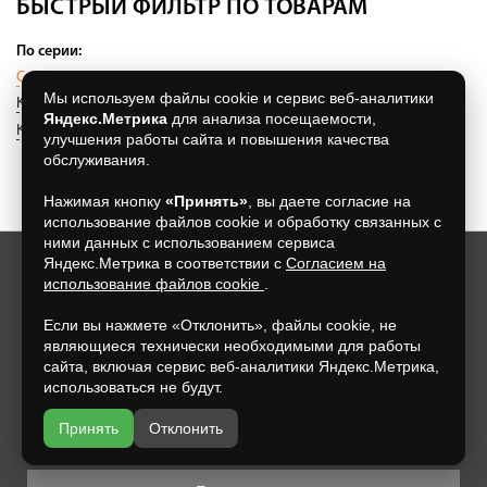
БЫСТРЫЙ ФИЛЬТР ПО ТОВАРАМ
По серии:
Специальная серия
(63)
Элементы декора
(0)
Мы используем файлы cookie и сервис веб-аналитики
Коллекция под кирпич
(364)
Коллекция Дизайн
(8)
Яндекс.Метрика
для анализа посещаемости,
Коллекция под плитку
(155)
Ригельная плитка
(15)
улучшения работы сайта и повышения качества
обслуживания.
Нажимая кнопку
«Принять»
, вы даете согласие на
использование файлов cookie и обработку связанных с
ними данных с использованием сервиса
Яндекс.Метрика в соответствии с
Согласием на
использование файлов cookie
.
Хотите всегда узнавать о новых акциях и скидках?
Просто подпишитесь на нашу рассылку:
Если вы нажмете «Отклонить», файлы cookie, не
являющиеся технически необходимыми для работы
сайта, включая сервис веб-аналитики Яндекс.Метрика,
использоваться не будут.
Нажимая на кнопку, я даю свое согласие на обработку моих
Принять
Отклонить
персональных данных, на условиях и для целей, определенных в
Согласии на обработку персональных данных
.