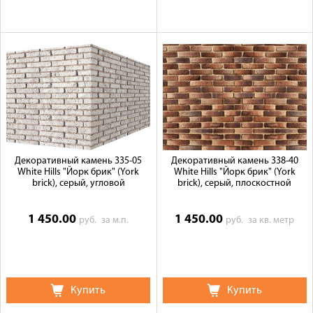
Декоративный камень 335-05
Декоративный камень 338-40
White Hills "Йорк брик" (York
White Hills "Йорк брик" (York
brick), серый, угловой
brick), серый, плоскостной
1 450.00
1 450.00
руб.
за м.п.
руб.
за кв. метр
Купить
Купить