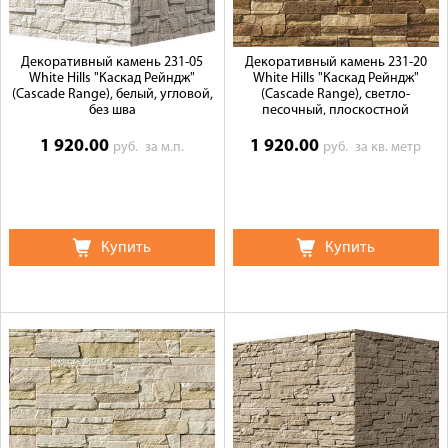
Декоративный камень 231-05
Декоративный камень 231-20
White Hills "Каскад Рейндж"
White Hills "Каскад Рейндж"
(Cascade Range), белый, угловой,
(Cascade Range), светло-
без шва
песочный, плоскостной
1 920.00
1 920.00
руб.
за м.п.
руб.
за кв. метр
Купить
Купить