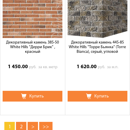
Декоративный камень 385-50
Декоративный камень 445-85
White Hills "Дерри Брик" ,
White Hills "Торре Бьянка" (Torre
красный
Bianca), серый, угловой
1 450.00
1 620.00
руб.
за кв. метр
руб.
за м.п.
Купить
Купить
1
2
>
>>