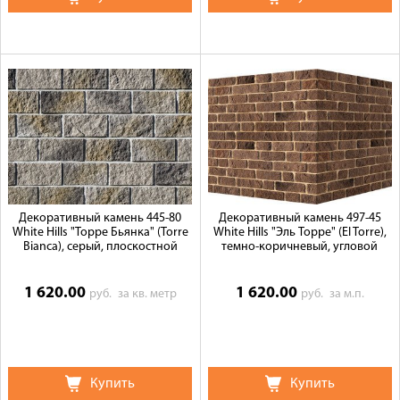
Декоративный камень 445-80
Декоративный камень 497-45
White Hills "Торре Бьянка" (Torre
White Hills "Эль Торре" (El Torre),
Bianca), серый, плоскостной
темно-коричневый, угловой
1 620.00
1 620.00
руб.
за кв. метр
руб.
за м.п.
Купить
Купить