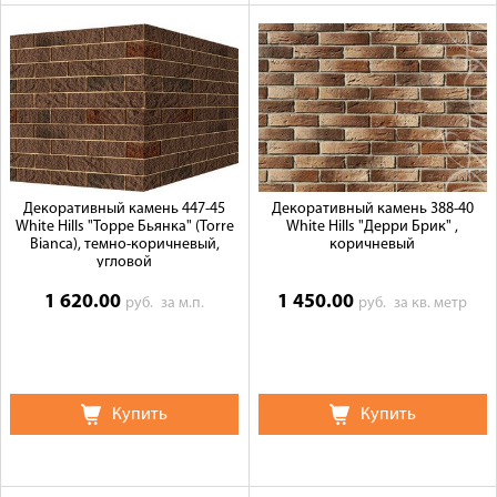
Декоративный камень 447-45
Декоративный камень 388-40
White Hills "Торре Бьянка" (Torre
White Hills "Дерри Брик" ,
Bianca), темно-коричневый,
коричневый
угловой
1 620.00
1 450.00
руб.
за м.п.
руб.
за кв. метр
Купить
Купить