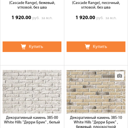
(Cascade Range), бежевый,
(Cascade Range), песочный,
угловой, без шва
угловой, без шва
1 920.00
1 920.00
руб.
за м.п.
руб.
за м.п.
Купить
Купить
Декоративный камень 385-00
Декоративный камень 385-10
White Hills "Дерри Брик" , белый
White Hills "Дерри Брик" ,
бежевый, плоскостной