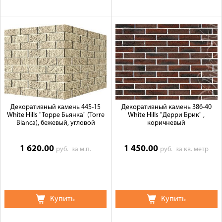
Декоративный камень 445-15
Декоративный камень 386-40
White Hills "Торре Бьянка" (Torre
White Hills "Дерри Брик" ,
Bianca), бежевый, угловой
коричневый
1 620.00
1 450.00
руб.
за м.п.
руб.
за кв. метр
Купить
Купить