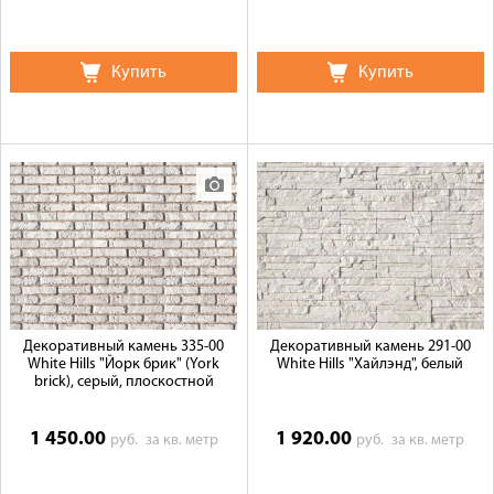
Купить
Купить
Декоративный камень 335-00
Декоративный камень 291-00
White Hills "Йорк брик" (York
White Hills "Хайлэнд", белый
brick), серый, плоскостной
1 450.00
1 920.00
руб.
за кв. метр
руб.
за кв. метр