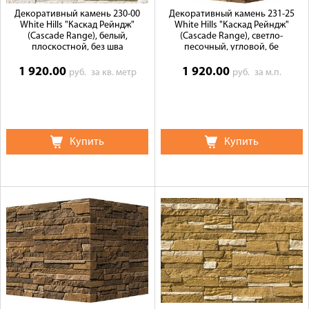
Декоративный камень 230-00
Декоративный камень 231-25
White Hills "Каскад Рейндж"
White Hills "Каскад Рейндж"
(Cascade Range), белый,
(Cascade Range), светло-
плоскостной, без шва
песочный, угловой, бе
1 920.00
1 920.00
руб.
за кв. метр
руб.
за м.п.
Купить
Купить