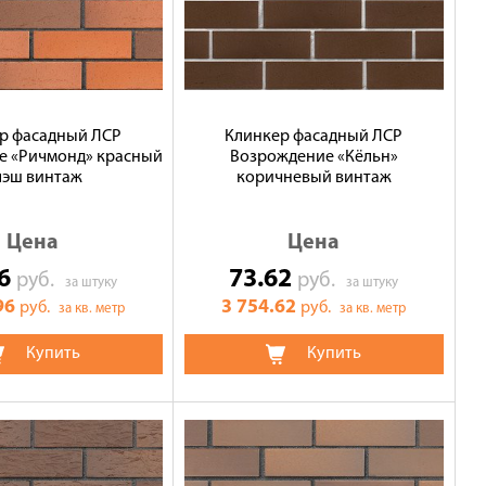
р фасадный ЛСР
Клинкер фасадный ЛСР
е «Ричмонд» красный
Возрождение «Кёльн»
лэш винтаж
коричневый винтаж
Цена
Цена
96
73.62
руб.
руб.
за штуку
за штуку
96
3 754.62
руб.
руб.
за кв. метр
за кв. метр
Купить
Купить