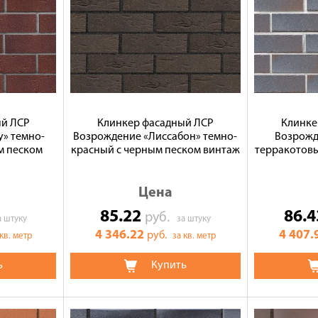
ый ЛСР
Клинкер фасадный ЛСР
Клинке
» темно-
Возрождение «Лиссабон» темно-
Возрожд
м песком
красный с черным песком винтаж
терракотовы
Цена
85.22
86.
руб.
а штуку
за штуку
4 346.22
4 407.
руб.
 кв. метр
за кв. метр
ь
Купить