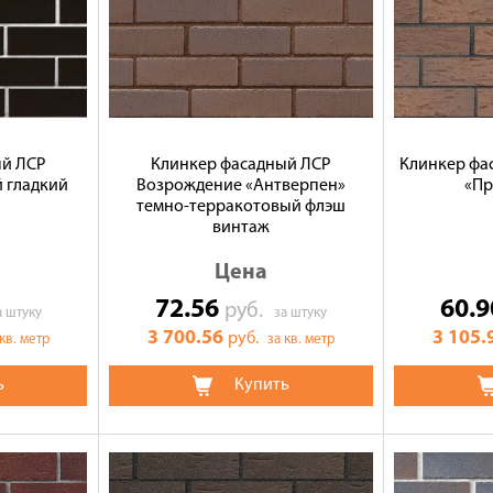
ый ЛСР
Клинкер фасадный ЛСР
Клинкер фа
 гладкий
Возрождение «Антверпен»
«Пр
темно-терракотовый флэш
винтаж
Цена
72.56
60.
руб.
а штуку
за штуку
3 700.56
3 105.
руб.
 кв. метр
за кв. метр
ь
Купить