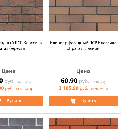
садный ЛСР Классика
Клинкер фасадный ЛСР Классика
ага» береста
«Прага» гладкий
Цена
Цена
90
60.90
руб.
руб.
за штуку
за штуку
90
3 105.90
руб.
руб.
за кв. метр
за кв. метр
Купить
Купить