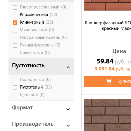
(0)
Гиперпрессованный
Галерея объектов
(52)
Керамический
Контакты
(33)
Клинкерный
Клинкер фасадный ЛС
красный глад
(0)
Минеральный
(0)
Натуральный камень
(0)
Ручная формовка
Цена
(0)
Силикатный
59.84
руб.
з
Пустотность
3 051.84
руб.
за
(0)
Полнотелый
Купит
(33)
Пустотелый
(0)
Щелевой
Формат
Производитель