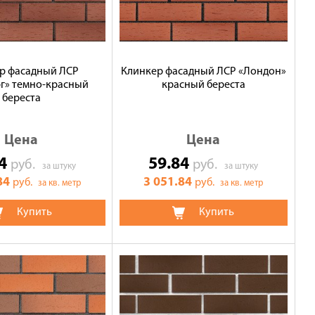
р фасадный ЛСР
Клинкер фасадный ЛСР «Лондон»
г» темно-красный
красный береста
береста
Цена
Цена
84
59.84
руб.
руб.
за штуку
за штуку
84
3 051.84
руб.
руб.
за кв. метр
за кв. метр
Купить
Купить