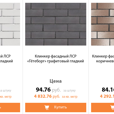
ый ЛСР
Клинкер фасадный ЛСР
Клинкер фа
гладкий
«Гётеборг» графитовый гладкий
коричнев
Цена
94.76
84.
руб.
за штуку
за штуку
4 832.76
4 292.
руб.
 кв. метр
за кв. метр
ь
Купить