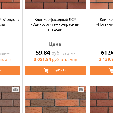
Р «Лондон»
Клинкер фасадный ЛСР
Клинке
кий
«Эдинбург» темно-красный
«Ноттинг
гладкий
Цена
59.84
61.
руб.
а штуку
за штуку
3 051.84
3 159.
руб.
 кв. метр
за кв. метр
ь
Купить