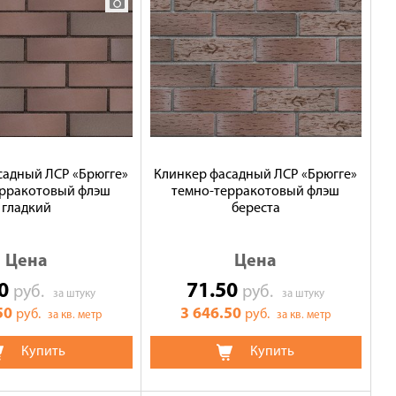
садный ЛСР «Брюгге»
Клинкер фасадный ЛСР «Брюгге»
ерракотовый флэш
темно-терракотовый флэш
гладкий
береста
Цена
Цена
50
71.50
руб.
руб.
за штуку
за штуку
50
3 646.50
руб.
руб.
за кв. метр
за кв. метр
Купить
Купить