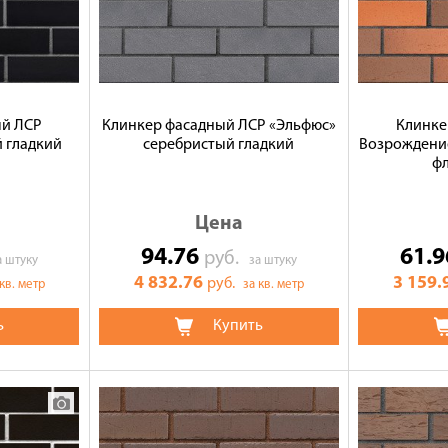
ый ЛСР
Клинкер фасадный ЛСР «Эльфюс»
Клинке
 гладкий
серебристый гладкий
Возрождени
ф
Цена
94.76
61.
руб.
а штуку
за штуку
4 832.76
3 159.
руб.
 кв. метр
за кв. метр
ь
Купить