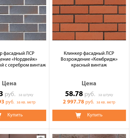
р фасадный ЛСР
Клинкер фасадный ЛСР
ение «Нордвейк»
Возрождение «Кембридж»
й с серебром винтаж
красный винтаж
Цена
Цена
43
58.78
руб.
руб.
за штуку
за штуку
93
2 997.78
руб.
руб.
за кв. метр
за кв. метр
Купить
Купить