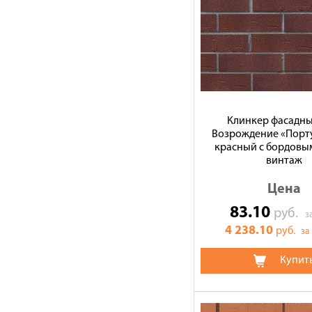
Клинкер фасадн
Возрождение «Порту
красный с бордовы
винтаж
Цена
83.10
руб.
з
4 238.10
руб.
за
Купит