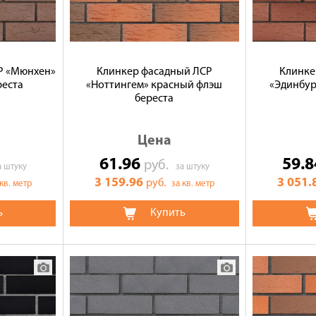
Р «Мюнхен»
Клинкер фасадный ЛСР
Клинке
реста
«Ноттингем» красный флэш
«Эдинбур
береста
Цена
61.96
59.
руб.
а штуку
за штуку
3 159.96
3 051.
руб.
 кв. метр
за кв. метр
ь
Купить