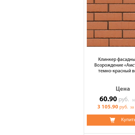
Клинкер фасадн
Возрождение «Амс
темно-красный 
Цена
60.90
руб.
з
3 105.90
руб.
за
Купит