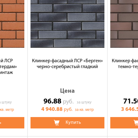
ый ЛСР
Клинкер фасадный ЛСР «Берген»
Клинкер фа
тердам»
черно-серебристый гладкий
темно-т
винтаж
Цена
96.88
71.
руб.
а штуку
за штуку
4 940.88
3 646.
руб.
 кв. метр
за кв. метр
ь
Купить