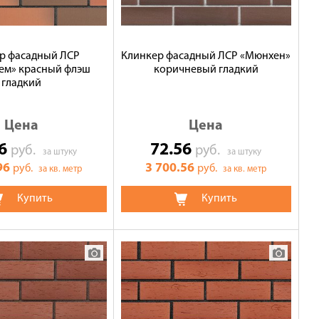
р фасадный ЛСР
Клинкер фасадный ЛСР «Мюнхен»
ем» красный флэш
коричневый гладкий
гладкий
Цена
Цена
96
72.56
руб.
руб.
за штуку
за штуку
96
3 700.56
руб.
руб.
за кв. метр
за кв. метр
Купить
Купить