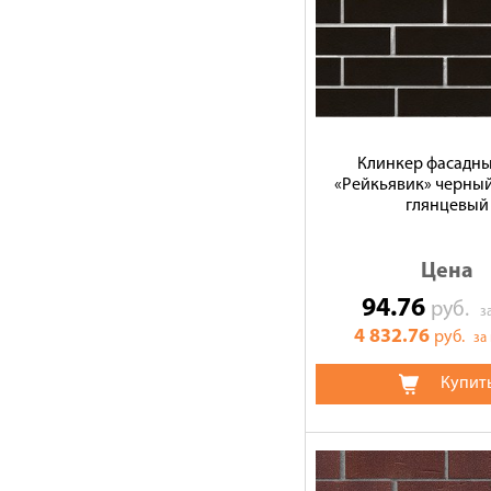
Клинкер фасадн
«Рейкьявик» черный
глянцевый
Цена
94.76
руб.
з
4 832.76
руб.
за
Купит