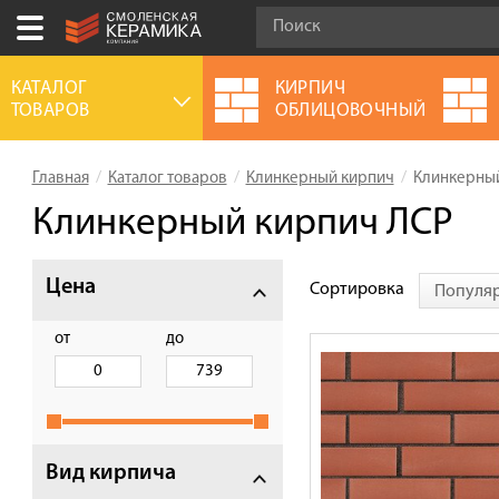
Ваш город:
Смоленск
КАТАЛОГ
КИРПИЧ
ТОВАРОВ
ОБЛИЦОВОЧНЫЙ
+7 (4812) 548-777
Выберите ваш город:
Главная
Каталог товаров
Клинкерный кирпич
Клинкерный
0 товаров
на сумму
0.00
руб.
Смоленск
Брянск
Москва
Клинкерный кирпич ЛСР
Акции
Цена
Сортировка
Популя
О компании
Калькулятор
от
до
Сервис
Оплата
Доставка
Вид кирпича
Сотрудничество