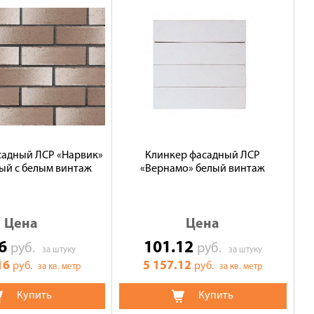
садный ЛСР «Нарвик»
Клинкер фасадный ЛСР
ый с белым винтаж
«Вернамо» белый винтаж
Цена
Цена
16
101.12
руб.
руб.
за штуку
за штуку
16
5 157.12
руб.
руб.
за кв. метр
за кв. метр
Купить
Купить