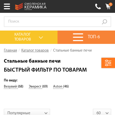
0
Ваш город:
Смоленск
+7 (4812) 548-777
Выберите ваш город:
КАТАЛОГ
ТОП-6
ТОВАРОВ
0 товаров
на сумму
0.00
руб.
Смоленск
Брянск
Москва
Главная
Каталог товаров
Стальные банные печи
Акции
Стальные банные печи
О компании
БЫСТРЫЙ ФИЛЬТР ПО ТОВАРАМ
Калькулятор
По виду:
Везувий
(68)
Эверест
(69)
Aston
(46)
Сервис
Оплата
Доставка
Популярные
60
Сотрудничество