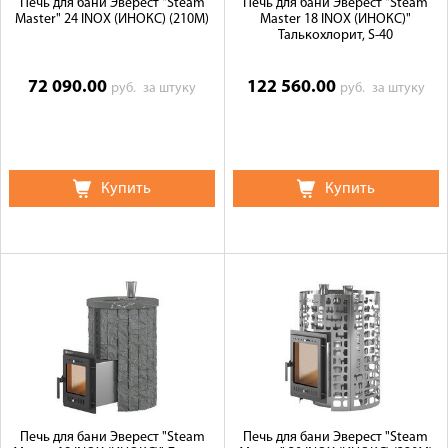
Печь для бани Эверест "Steam
Печь для бани Эверест "Steam
Master" 24 INOX (ИНОКС) (210М)
Master 18 INOX (ИНОКС)"
Талькохлорит, S-40
72 090.00
122 560.00
руб.
за штуку
руб.
за штуку
Купить
Купить
Печь для бани Эверест "Steam
Печь для бани Эверест "Steam