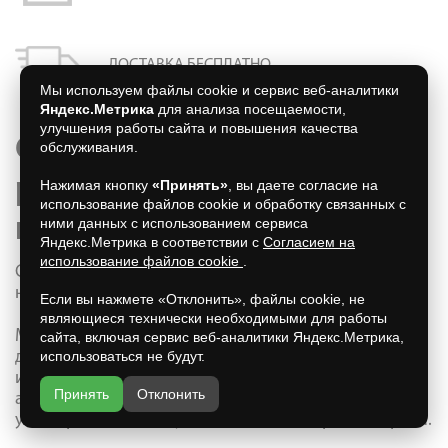
ДОСТАВКА БЕСПЛАТНО
Мы используем файлы cookie и сервис веб-аналитики
Яндекс.Метрика
для анализа посещаемости,
улучшения работы сайта и повышения качества
Стальная печь для
обслуживания.
русской бани по цене
Нажимая кнопку
«Принять»
, вы даете согласие на
использование файлов cookie и обработку связанных с
производителя.
ними данных с использованием сервиса
Яндекс.Метрика в соответствии с
Согласием на
использование файлов cookie
.
Современная классика для вашей парной. Быстрый
нагрев, долговечность и стильный дизайн.
Если вы нажмете «Отклонить», файлы cookie, не
являющиеся технически необходимыми для работы
Мечтаете о парной, где жар появляется быстро и
сайта, включая сервис веб-аналитики Яндекс.Метрика,
использоваться не будут.
держится долго? Стальная банная печь — ваш
идеальный выбор. В отличие от кирпичных
Принять
Отклонить
аналогов, стальные банные печи готовы к работе
уже через 30-60 минут, экономя ваше время и дрова.