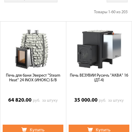
Галерея объектов
Товары
1-60
из
203
Контакты
Печь для бани Эверест "Steam
Печь ВЕЗУВИЙ Русичъ "АКВА" 16
Heat" 24 INOX (ИНОКС) Б/В
(ДТ-4)
64 820.00
35 000.00
руб.
за штуку
руб.
за штуку
Купить
Купить