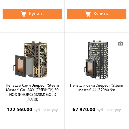
Купить
Купить
Печь для бани Эверест "Steam
Печь для бани Эверест "Steam
Master" GALAXY (ГЭЛЭКСИ) 30
Master" 44 (320М) б/в
INOX (ИНОКС) (320М) GOLD
(ГОЛД)
122 560.00
67 970.00
руб.
за штуку
руб.
за штуку