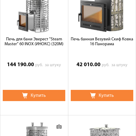
Печь для бани Эверест "Steam
Печь банная Везувий Скиф Ковка
Master" 60 INOX (ИНОКС) (320M)
16 Панорама
144 190.00
42 010.00
руб.
за штуку
руб.
за штуку
Купить
Купить