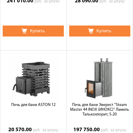
241 010.00
28 090.00
руб.
за штуку
руб.
за штуку
Купить
Купить
Печь для бани ASTON 12
Печь для бани Эверест "Steam
Master 44 INOX (ИНОКС)" Ламель
Талькохлорит, S-20
20 570.00
197 750.00
руб.
за штуку
руб.
за штуку