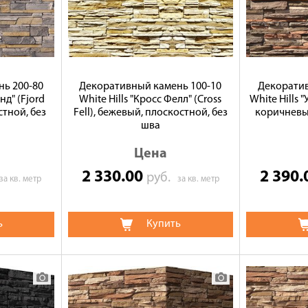
ь 200-80
Декоративный камень 100-10
Декоратив
нд" (Fjord
White Hills "Кросс Фелл" (Cross
White Hills "
стной, без
Fell), бежевый, плоскостной, без
коричневый
шва
Цена
2 330.00
2 390
руб.
за кв. метр
за кв. метр
ь
Купить