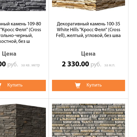
ный камень 109-80
Декоративный камень 100-35
s "Кросс Фелл" (Cross
White Hills "Кросс Фелл" (Cross
 угольно-черный,
Fell), желтый, угловой, без шва
костной, без ш
Цена
Цена
.00
2 330.00
руб.
руб.
за кв. метр
за м.п.
Купить
Купить