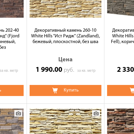
ь 202-40
Декоративный камень 260-10
Декоратив
нд" (Fjord
White Hills "Ист Ридж" (Zandland),
White Hill
чневый,
бежевый, плоскостной, без шва
Fell), кори
без
Цена
1 990.00
2 33
руб.
за кв. метр
за кв. метр
ь
Купить