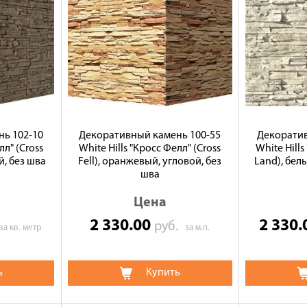
ь 102-10
Декоративный камень 100-55
Декоратив
лл" (Cross
White Hills "Кросс Фелл" (Cross
White Hills
й, без шва
Fell), оранжевый, угловой, без
Land), бел
шва
Цена
2 330.00
2 330
руб.
за кв. метр
за м.п.
ь
Купить