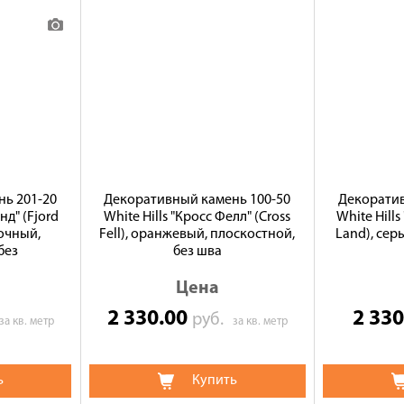
ь 201-20
Декоративный камень 100-50
Декоратив
нд" (Fjord
White Hills "Кросс Фелл" (Cross
White Hills
сочный,
Fell), оранжевый, плоскостной,
Land), сер
без
без шва
Цена
2 330.00
2 33
руб.
за кв. метр
за кв. метр
ь
Купить