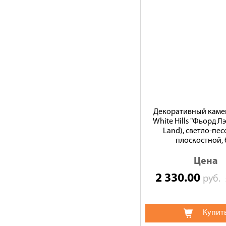
Декоративный камен
White Hills "Фьорд Лэ
Land), светло-пе
плоскостной, 
Цена
2 330.00
руб.
Купит