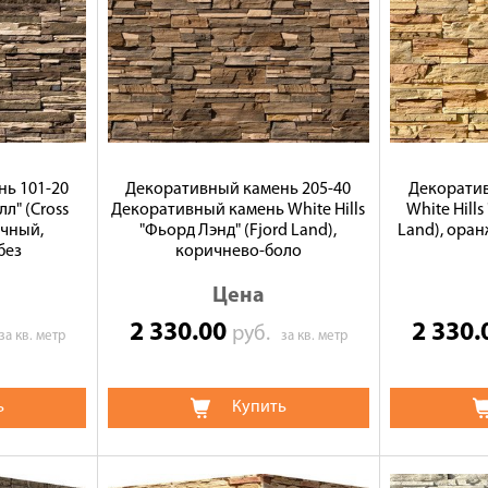
ь 101-20
Декоративный камень 205-40
Декоратив
лл" (Cross
Декоративный камень White Hills
White Hills
очный,
"Фьорд Лэнд" (Fjord Land),
Land), оран
без
коричнево-боло
Цена
2 330.00
2 330
руб.
за кв. метр
за кв. метр
ь
Купить