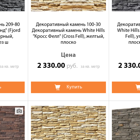
ь 209-80
Декоративный камень 100-30
Декоратив
нд" (Fjord
Декоративный камень White Hills
White Hill
ерный,
"Кросс Фелл" (Cross Fell), желтый,
Fell),
ез ш
плоско
плос
Цена
2 330.00
2 330
руб.
за кв. метр
за кв. метр
ь
Купить