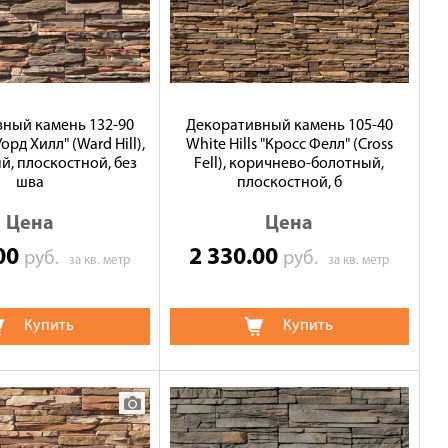
ный камень 132-90
Декоративный камень 105-40
Уорд Хилл" (Ward Hill),
White Hills "Кросс Фелл" (Cross
, плоскостной, без
Fell), коричнево-болотный,
шва
плоскостной, б
Цена
Цена
.00
2 330.00
руб.
руб.
за кв. метр
за кв. метр
Купить
Купить