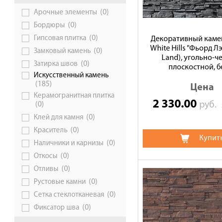
(0)
Арочные элементы
Галерея объектов
(0)
Бордюры
Контакты
(0)
Гипсовая плитка
Декоративный камен
White Hills "Фьорд Лэ
(0)
Замковый камень
Land), угольно-ч
(0)
Затирка швов
плоскостной, б
Искусственный камень
(185)
Цена
Керамогранитная плитка
2 330.00
руб.
(0)
(0)
Клей для камня
(0)
Краситель
Купит
(0)
Наличники и карнизы
(0)
Откосы
(0)
Отливы
(0)
Рустовые камни
(0)
Сетка стеклотканевая
(0)
Фиксатор шва