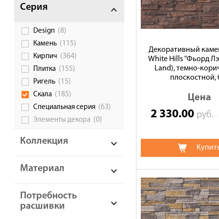
Серия
(8)
Design
(115)
Камень
Декоративный камен
(364)
Кирпич
White Hills "Фьорд Лэ
Land), темно-кори
(155)
Плитка
плоскостной, 
(15)
Ригель
(185)
Скала
Цена
(63)
Специальная серия
2 330.00
руб.
(0)
Элементы декора
Коллекция
Купит
Материал
Потребность
расшивки