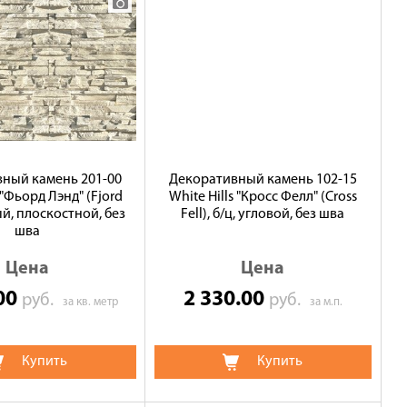
ный камень 201-00
Декоративный камень 102-15
 "Фьорд Лэнд" (Fjord
White Hills "Кросс Фелл" (Cross
ый, плоскостной, без
Fell), б/ц, угловой, без шва
шва
Цена
Цена
.00
2 330.00
руб.
руб.
за кв. метр
за м.п.
Купить
Купить