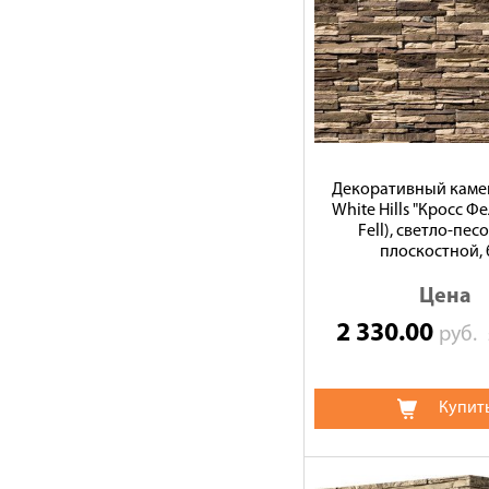
Декоративный камен
White Hills "Кросс Фе
Fell), светло-пес
плоскостной, 
Цена
2 330.00
руб.
Купит