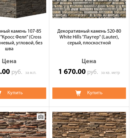
ный камень 107-85
Декоративный камень 520-80
s "Кросс Фелл" (Cross
White Hills "Лаутер" (Lauter),
чневый, угловой, без
серый, плоскостной
шва
Цена
Цена
0.00
1 670.00
руб.
руб.
за м.п.
за кв. метр
Купить
Купить