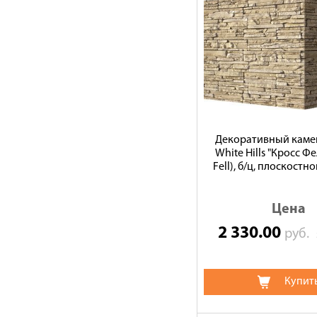
Декоративный камен
White Hills "Кросс Фе
Fell), б/ц, плоскостно
Цена
2 330.00
руб.
Купит