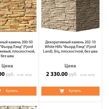
ный камень 200-50
Декоративный камень 202-10
 "Фьорд Лэнд" (Fjord
White Hills "Фьорд Лэнд" (Fjord
жевый, плоскостной,
Land), б/ц, плоскостной, без шва
без шва
Цена
Цена
.00
2 330.00
руб.
руб.
за кв. метр
за кв. метр
Купить
Купить