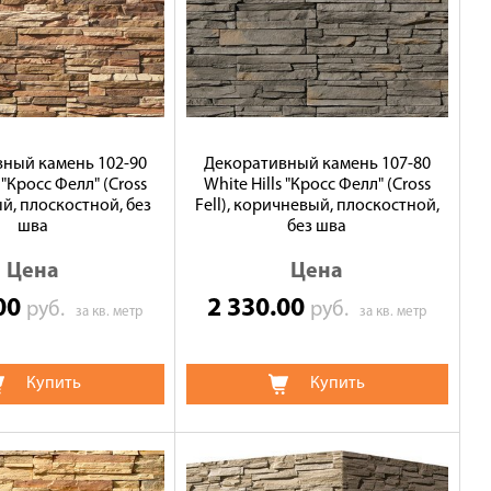
ный камень 102-90
Декоративный камень 107-80
s "Кросс Фелл" (Cross
White Hills "Кросс Фелл" (Cross
ый, плоскостной, без
Fell), коричневый, плоскостной,
шва
без шва
Цена
Цена
.00
2 330.00
руб.
руб.
за кв. метр
за кв. метр
Купить
Купить