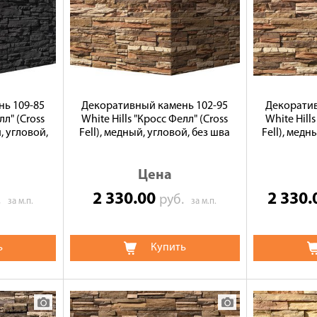
ь 109-85
Декоративный камень 102-95
Декоратив
лл" (Cross
White Hills "Кросс Фелл" (Cross
White Hill
, угловой,
Fell), медный, угловой, без шва
Fell), медн
Цена
2 330.00
2 330
.
руб.
за м.п.
за м.п.
ь
Купить