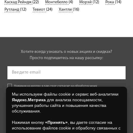
Каскад Рейндж
(22)
Монтебелло
(4)
Морэй
(12)
Рока
(14)
Рутланд
(12)
Тевиот
(24)
Хантли
(16)
Хотите всегда узнавать о новых акциях и скидках?
Просто подпишитесь на нашу рассылку:
Нажимая на кнопку, я даю свое согласие на обработку моих
персональных данных, на условиях и для целей, определенных в
Мы используем файлы cookie и сервис веб-аналитики
Согласии на обработку персональных данных
.
Яндекс.Метрика
для анализа посещаемости,
улучшения работы сайта и повышения качества
Подписаться
обслуживания.
Нажимая кнопку
«Принять»
, вы даете согласие на
+7 (4812) 548-777
использование файлов cookie и обработку связанных с