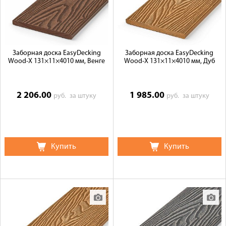
Галерея объектов
Контакты
Заборная доска EasyDecking
Заборная доска EasyDecking
Wood-X 131×11×4010 мм, Венге
Wood-X 131×11×4010 мм, Дуб
2 206.00
1 985.00
руб.
за штуку
руб.
за штуку
Купить
Купить