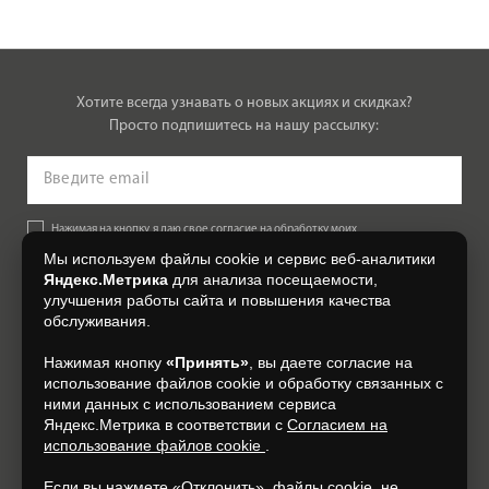
Хотите всегда узнавать о новых акциях и скидках?
Просто подпишитесь на нашу рассылку:
Нажимая на кнопку, я даю свое согласие на обработку моих
персональных данных, на условиях и для целей, определенных в
Мы используем файлы cookie и сервис веб-аналитики
Согласии на обработку персональных данных
.
Яндекс.Метрика
для анализа посещаемости,
улучшения работы сайта и повышения качества
Подписаться
обслуживания.
Нажимая кнопку
«Принять»
, вы даете согласие на
+7 (4812) 548-777
использование файлов cookie и обработку связанных с
ними данных с использованием сервиса
Яндекс.Метрика в соответствии с
Согласием на
использование файлов cookie
.
Если вы нажмете «Отклонить», файлы cookie, не